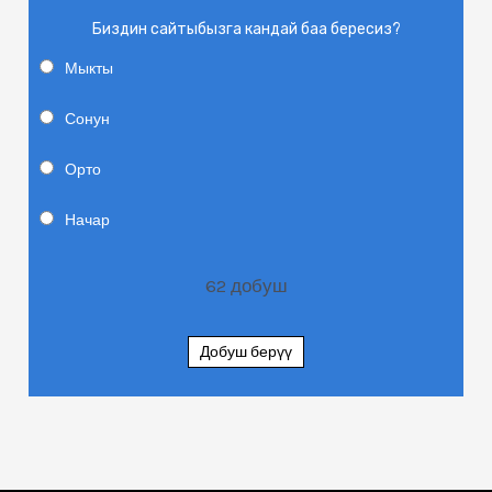
Биздин сайтыбызга кандай баа бересиз?
Мыкты
Сонун
Орто
Начар
62
добуш
Добуш берүү