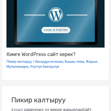
Кимге WordPress сайт керек?
Пикир калтыруу
/
Автордук колонка
,
Башкы тема
,
Жарыя
,
Мультимедиа
,
Улуттук баалуулук
Пикир калтыруу
Email дарегиңиз эч жерде жарыяланбайт.