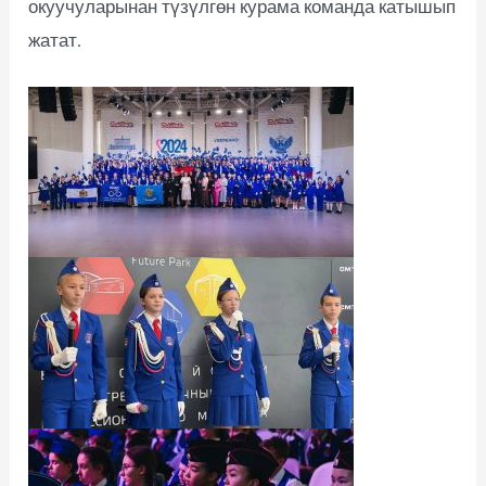
окуучуларынан түзүлгөн курама команда катышып
жатат.