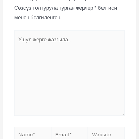
Сөзсүз толтурула турган жерлер
*
белгиси
менен белгиленген.