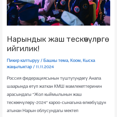
Нарындык жаш тескөөчүлөргө
ийгилик!
Пикир калтыруу
/
Башкы тема
,
Коом
,
Кыска
жаңылыктар
/
11.11.2024
Россия федерациясынын түштүгүндөгү Анапа
шаарында өтүп жаткан КМШ мамлекеттеринин
арасындагы “Жол кыймылынын жаш
тескөөчүлөрү-2024” кароо-сынагына өлкөбүздүн
атынан Нарын облусундагы мектеп