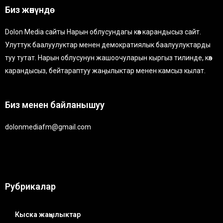
Биз жөнүндө
Dolon Media сайты Нарын облусундагы көз карандысыз сайт.
Улуттук баалуулуктар менен демократиялык баалуулуктарды
туу тутат. Нарын облусунун жашоочуларын кыргыз тилинде, көз
карандысыз, бейтараптуу жаңылыктар менен камсыз кылат.
Биз менен байланышуу
dolonmediafm@gmail.com
Рубрикалар
Кыска жаңылыктар