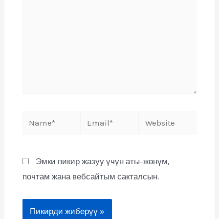
Эмки пикир жазуу үчүн аты-жөнүм,
почтам жана вебсайтым сакталсын.