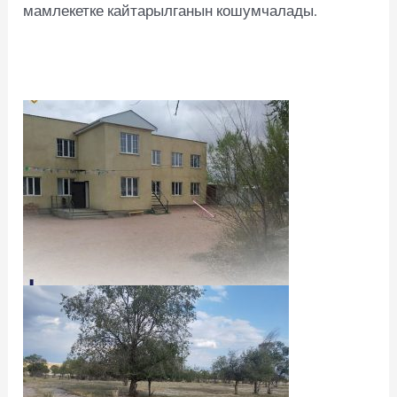
мамлекетке кайтарылганын кошумчалады.