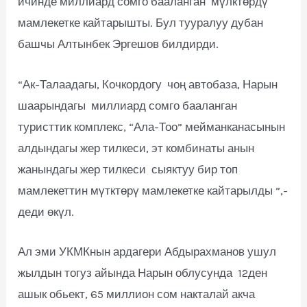
ичинде миллиард сомго бааланган мүлктөрдү
мамлекетке кайтарышты. Бул тууралуу дубан
башчы Алтынбек Эргешов билдирди.
“Ак-Талаадагы, Кочкордогу чоң автобаза, Нарын
шаарындагы миллиард сомго бааланган
туристтик комплекс, “Ала-Тоо” мейманканасынын
алдындагы жер тилкеси, эт комбинаты анын
жанындагы жер тилкеси сыяктуу бир топ
мамлекеттин мүтктөрү мамлекетке кайтарылды ”,-
деди өкүл.
Ал эми УКМКнын ардагери Абдырахманов ушул
жылдын тогуз айында Нарын облусунда 12ден
ашык обьект, 65 миллион сом накталай акча