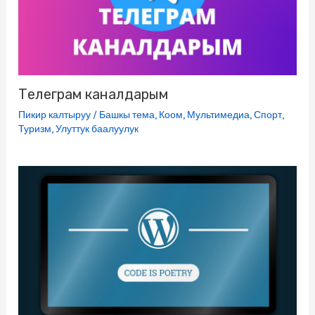
Телеграм каналдарым
Пикир калтыруу
/
Башкы тема
,
Коом
,
Мультимедиа
,
Спорт
,
Туризм
,
Улуттук баалуулук