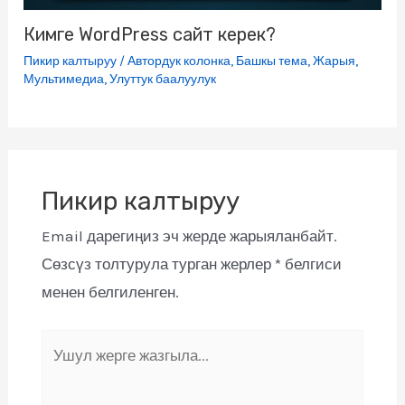
Кимге WordPress сайт керек?
Пикир калтыруу
/
Автордук колонка
,
Башкы тема
,
Жарыя
,
Мультимедиа
,
Улуттук баалуулук
Пикир калтыруу
Email дарегиңиз эч жерде жарыяланбайт.
Сөзсүз толтурула турган жерлер
*
белгиси
менен белгиленген.