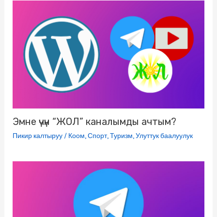
s
r
n
i
k
i
Эмне үчүн “ЖОЛ” каналымды ачтым?
Пикир калтыруу
/
Коом
,
Спорт
,
Туризм
,
Улуттук баалуулук