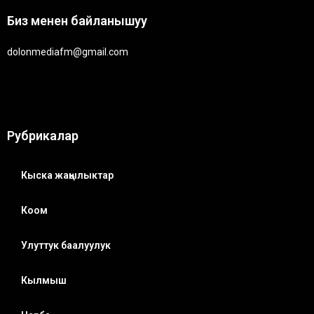
Биз менен байланышуу
dolonmediafm@gmail.com
Рубрикалар
Кыска жаңылыктар
Коом
Улуттук баалуулук
Кылмыш