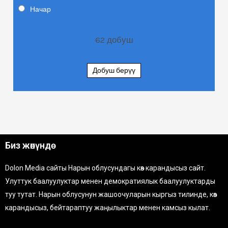
Начар
62
добуш
Добуш берүү
Биз жөнүндө
Dolon Media сайты Нарын облусундагы көз карандысыз сайт.
Улуттук баалуулуктар менен демократиялык баалуулуктарды
туу тутат. Нарын облусунун жашоочуларын кыргыз тилинде, көз
карандысыз, бейтараптуу жаңылыктар менен камсыз кылат.