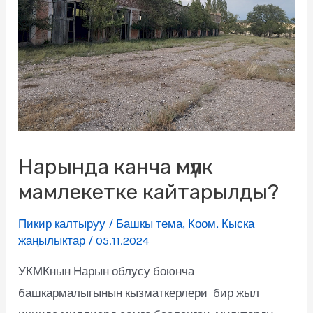
Нарында канча мүлк
мамлекетке кайтарылды?
Пикир калтыруу
/
Башкы тема
,
Коом
,
Кыска
жаңылыктар
/
05.11.2024
УКМКнын Нарын облусу боюнча
башкармалыгынын кызматкерлери бир жыл