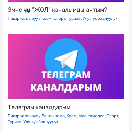
Эмне үчүн “ЖОЛ” каналымды ачтым?
Пикир калтыруу
/
Коом
,
Спорт
,
Туризм
,
Улуттук баалуулук
Телеграм каналдарым
Пикир калтыруу
/
Башкы тема
,
Коом
,
Мультимедиа
,
Спорт
,
Туризм
,
Улуттук баалуулук