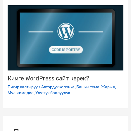
Кимге WordPress сайт керек?
Пикир калтыруу
/
Автордук колонка
,
Башкы тема
,
Жарыя
,
Мультимедиа
,
Улуттук баалуулук