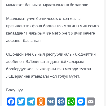
мамлекет башчыга ыраазычылык билдирди.
Маалымат үчүн белгилесек, өткөн жылы
президенттик фонд бөлгөн 133 млн 408 мин сомго
калаадан 11 чакырым 89 метр, же 33 ички көчөгө
асфальт басылган.
Ошондой эле быйыл республикалык бюджеттин
эсебинен В.Ленин атындагы 9.5 чакырым
борбордук жол, 2 чакырым 320 метрди түзгөн
Ж.Шералиев атындагы жол толук бүтөт.
Бөлүшүү:
F
T
T
O
V
M
W
M
E