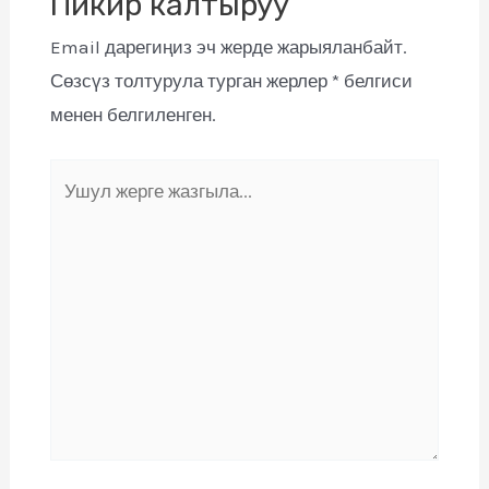
Пикир калтыруу
Email дарегиңиз эч жерде жарыяланбайт.
Сөзсүз толтурула турган жерлер
*
белгиси
менен белгиленген.