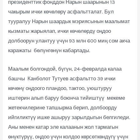
президенттик фонддон Нарын шаарынын 13
чакырым ички көчөлөрү асфальтталат. Бул
тууралуу Нарын шаардык мэриясынын маалымат
кызматы жарыялап, ички көчөлөрдү оңдоо
долбоорун улантуу үчүн 93 млн 600 миң сом акча
каражаты бөлүнгөнүн кабарлады.
Маалым болгондой, бүгүн, 24-февралда калаа
башчы Канболот Тутуев асфальтто 39 ички
көчөнү оңдоого пландоо, тактоо, уюштуруу
иштерин алып баруу боюнча тийиштүү мекеме
жетекчилерине тапшырма берип, долбоорду
ийгиликтүү ишке ашыруу зарылдыгын белгиледи.
Аны менен катар эле калаанын жол тармагын
өнүктүрүү, оңдоо үчүн колдоо көрсөткөндүгү үчүн