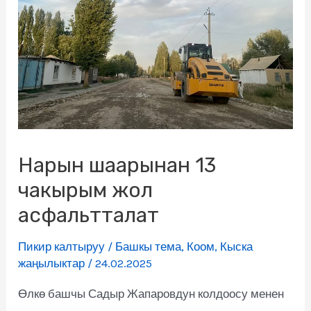
Нарын шаарынан 13
чакырым жол
асфальтталат
Пикир калтыруу
/
Башкы тема
,
Коом
,
Кыска
жаңылыктар
/
24.02.2025
Өлкө башчы Садыр Жапаровдун колдоосу менен