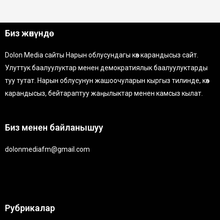
Биз жөнүндө
Dolon Media сайты Нарын облусундагы көз карандысыз сайт.
Улуттук баалуулуктар менен демократиялык баалуулуктарды
туу тутат. Нарын облусунун жашоочуларын кыргыз тилинде, көз
карандысыз, бейтараптуу жаңылыктар менен камсыз кылат.
Биз менен байланышуу
dolonmediafm@gmail.com
Рубрикалар