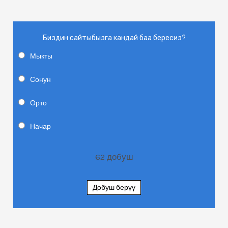
Биздин сайтыбызга кандай баа бересиз?
Мыкты
Сонун
Орто
Начар
62
добуш
Добуш берүү