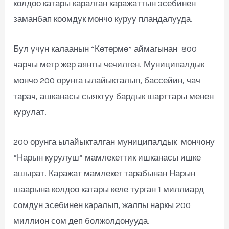
колдоо катары каралган каражаттын эсебинен
заманбап коомдук мончо куруу пландалууда.
Бул үчүн калаанын “Көтөрмө” аймагынан 800
чарчы метр жер аянты чечилген. Муниципалдык
мончо 200 орунга ылайыкталып, бассейин, чач
тарач, ашканасы сыяктуу бардык шарттары менен
курулат.
200 орунга ылайыкталган муниципалдык мончону
“Нарын курулуш” мамлекеттик ишканасы ишке
ашырат. Каражат мамлекет тарабынан Нарын
шаарына колдоо катары келе турган 1 миллиард
сомдун эсебинен каралып, жалпы наркы 200
миллион сом деп болжолдонууда.