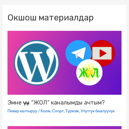
o
e
r
l
R
A
n
Окшош материалдар
o
r
a
a
u
p
g
k
m
s
p
e
s
r
n
i
k
i
Эмне үчүн “ЖОЛ” каналымды ачтым?
Пикир калтыруу
/
Коом
,
Спорт
,
Туризм
,
Улуттук баалуулук