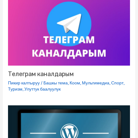
Телеграм каналдарым
Пикир калтыруу
/
Башкы тема
,
Коом
,
Мультимедиа
,
Спорт
,
Туризм
,
Улуттук баалуулук