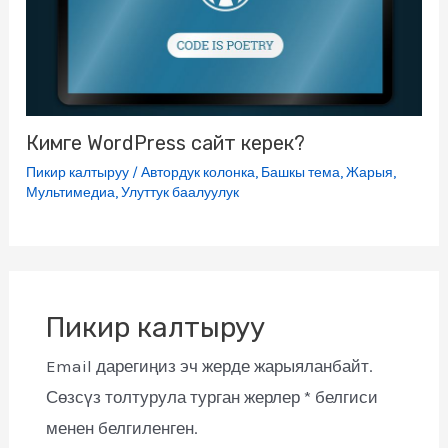
Кимге WordPress сайт керек?
Пикир калтыруу
/
Автордук колонка
,
Башкы тема
,
Жарыя
,
Мультимедиа
,
Улуттук баалуулук
Пикир калтыруу
Email дарегиңиз эч жерде жарыяланбайт.
Сөзсүз толтурула турган жерлер
*
белгиси
менен белгиленген.