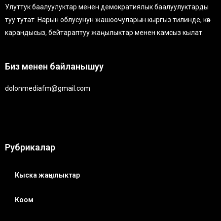
Улуттук баалуулуктар менен демократиялык баалуулуктарды
туу тутат. Нарын облусунун жашоочуларын кыргыз тилинде, көз
карандысыз, бейтараптуу жаңылыктар менен камсыз кылат.
Биз менен байланышуу
dolonmediafm@gmail.com
Рубрикалар
Кыска жаңылыктар
Коом