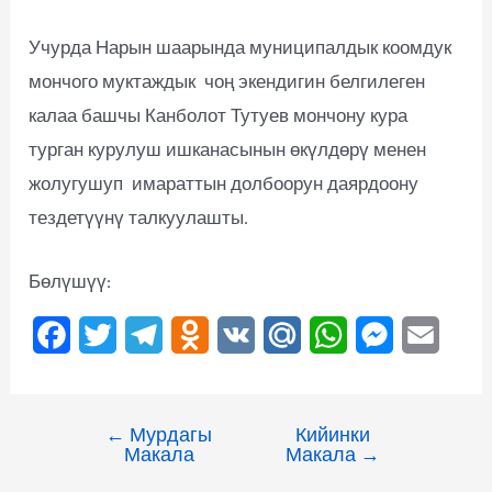
Учурда Нарын шаарында муниципалдык коомдук
мончого муктаждык чоң экендигин белгилеген
калаа башчы Канболот Тутуев мончону кура
турган курулуш ишканасынын өкүлдөрү менен
жолугушуп имараттын долбоорун даярдоону
тездетүүнү талкуулашты.
Бөлүшүү:
F
T
T
O
V
M
W
M
E
a
w
e
d
K
a
h
e
m
c
i
l
n
i
a
s
a
←
Мурдагы
Кийинки
e
t
e
o
l
t
s
i
Макала
Макала
→
b
t
g
k
.
s
e
l