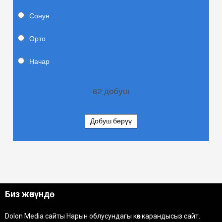
Сонун
Орто
Начар
62
добуш
Добуш берүү
Биз жөнүндө
Dolon Media сайты Нарын облусундагы көз карандысыз сайт.