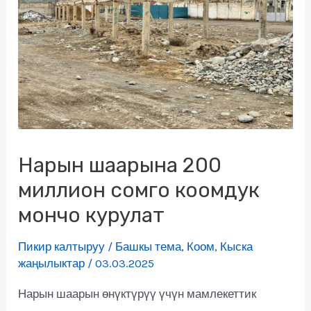
Нарын шаарына 200
миллион сомго коомдук
мончо курулат
Пикир калтыруу
/
Башкы тема
,
Коом
,
Кыска
жаңылыктар
/
03.03.2025
Нарын шаарын өнүктүрүү үчүн мамлекеттик