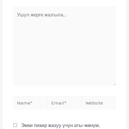
Эмки пикир жазуу үчүн аты-жөнүм,