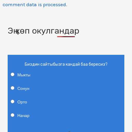
comment data is processed
.
Эң көп окулгандар
Биздин сайтыбызга кандай баа бересиз?
Мыкты
Сонун
Орто
Начар