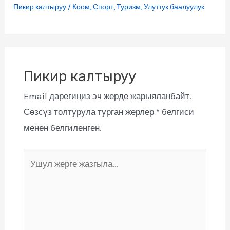
Пикир калтыруу
/
Коом
,
Спорт
,
Туризм
,
Улуттук баалуулук
Пикир калтыруу
Email дарегиңиз эч жерде жарыяланбайт.
Сөзсүз толтурула турган жерлер
*
белгиси
менен белгиленген.