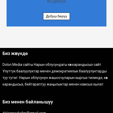
62
добуш
Добуш берүү
Биз жөнүндө
Dolon Media сайты Нарын облусундагы көз карандысыз сайт.
Улуттук баалуулуктар менен демократиялык баалуулуктарды
туу тутат. Нарын облусунун жашоочуларын кыргыз тилинде, көз
карандысыз, бейтараптуу жаңылыктар менен камсыз кылат.
Биз менен байланышуу
dolonmediafm@gmail.com