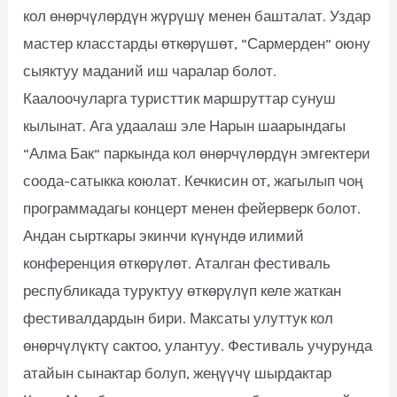
кол өнөрчүлөрдүн жүрүшү менен башталат. Уздар
мастер класстарды өткөрүшөт, “Сармерден” оюну
сыяктуу маданий иш чаралар болот.
Каалоочуларга туристтик маршруттар сунуш
кылынат. Ага удаалаш эле Нарын шаарындагы
“Алма Бак” паркында кол өнөрчүлөрдүн эмгектери
соода-сатыкка коюлат. Кечкисин от, жагылып чоң
программадагы концерт менен фейерверк болот.
Андан сырткары экинчи күнүндө илимий
конференция өткөрүлөт. Аталган фестиваль
республикада туруктуу өткөрүлүп келе жаткан
фестивалдардын бири. Максаты улуттук кол
өнөрчүлүктү сактоо, улантуу. Фестиваль учурунда
атайын сынактар болуп, жеңүүчү шырдактар