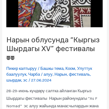
Нарын облусунда “Кыргыз
Шырдагы XV” фестивалы
өтөт
Пикир калтыруу
/
Башкы тема
,
Коом
,
Улуттук
баалуулук
,
Чарба
/
алуу
,
Нарын
,
фестиваль
,
шырдак
,
эс
/
27.06.2024
28-29-июнь күндөрү салтка айланган Кыргыз
Шырдагы фестивалы Нарын районундагы “As F
Nomad” эс алуу жайында манасчылардын жана