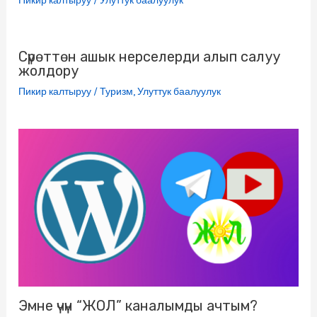
Пикир калтыруу
/
Улуттук баалуулук
i
k
Сүрөттөн ашык нерселерди алып салуу
жолдору
i
Пикир калтыруу
/
Туризм
,
Улуттук баалуулук
Эмне үчүн “ЖОЛ” каналымды ачтым?