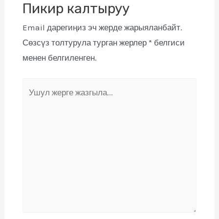
Пикир калтыруу
Email дарегиңиз эч жерде жарыяланбайт.
Сөзсүз толтурула турган жерлер
*
белгиси
менен белгиленген.