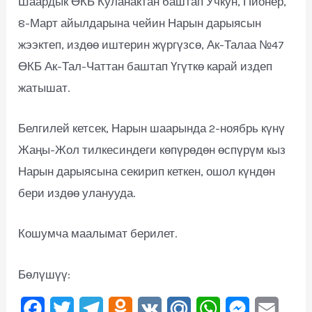
Шаардык ӨКБ Куланактан баштап Учкун, Пионер,
8-Март айылдарына чейин Нарын дарыясын
жээктеп, издөө иштерин жүргүзсө, Ак-Талаа №47
ӨКБ Ак-Тал-Чаттан баштап Үгүткө карай издеп
жатышат.
Белгилей кетсек, Нарын шаарында 2-ноябрь күнү
Жаңы-Жол тилкесиндеги көпүрөдөн өспүрүм кыз
Нарын дарыясына секирип кеткен, ошол күндөн
бери издөө уланууда.
Кошумча маалымат берилет.
Бөлүшүү:
F
T
T
O
V
M
W
M
E