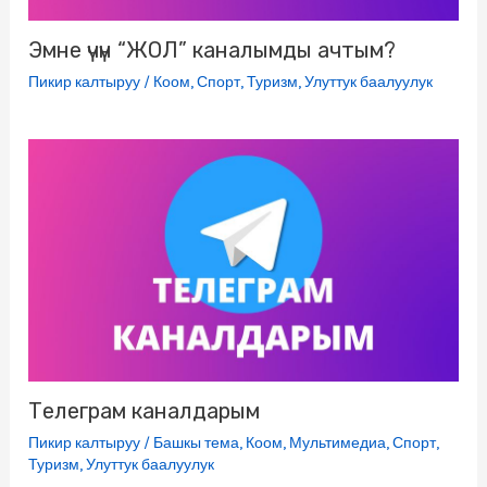
Эмне үчүн “ЖОЛ” каналымды ачтым?
Пикир калтыруу
/
Коом
,
Спорт
,
Туризм
,
Улуттук баалуулук
Телеграм каналдарым
Пикир калтыруу
/
Башкы тема
,
Коом
,
Мультимедиа
,
Спорт
,
Туризм
,
Улуттук баалуулук