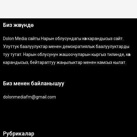
Биз жөнүндө
Dolon Media сайты Нарын облусундагы көз карандысыз сайт.
Улуттук баалуулуктар менен демократиялык баалуулуктарды
туу тутат. Нарын облусунун жашоочуларын кыргыз тилинде, көз
карандысыз, бейтараптуу жаңылыктар менен камсыз кылат.
Биз менен байланышуу
dolonmediafm@gmail.com
Рубрикалар