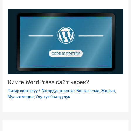
Кимге WordPress сайт керек?
Пикир калтыруу
/
Автордук колонка
,
Башкы тема
,
Жарыя
,
Мультимедиа
,
Улуттук баалуулук