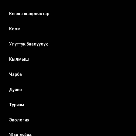
Кыска жаңылыктар
Коом
Улуттук баалуулук
Кылмыш
Чарба
Дүйнө
Туризм
Экология
Жан дүйнө