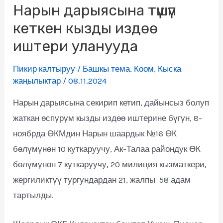
Нарын дарыясына түшүп
кеткен кызды издөө
иштери уланууда
Пикир калтыруу
/
Башкы тема
,
Коом
,
Кыска
жаңылыктар
/
08.11.2024
Нарын дарыясына секирип кетип, дайынсыз болуп
жаткан өспүрүм кызды издөө иштерине бүгүн, 8-
ноябрда ӨКМдин Нарын шаардык №16 ӨК
бөлүмүнөн 10 куткаруучу, Ак-Талаа райондук ӨК
бөлүмүнөн 7 куткаруучу, 20 милиция кызматкери,
жергиликтүү тургундардан 21, жалпы 58 адам
тартылды.