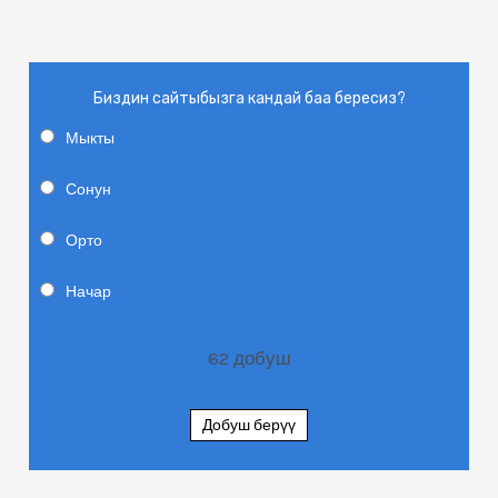
Биздин сайтыбызга кандай баа бересиз?
Мыкты
Сонун
Орто
Начар
62
добуш
Добуш берүү