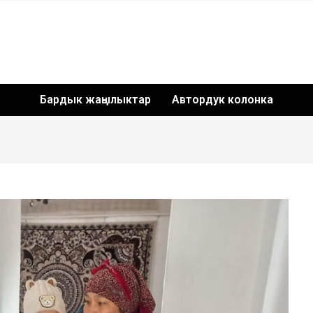
Бардык жаңылыктар
Автордук колонка