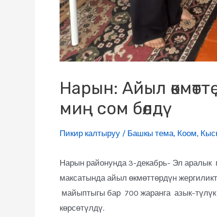
Нарын: Айыл өкмөтт
миң сом бөлдү
Пикир калтыруу
/
Башкы тема
,
Коом
,
Кыс
Нарын районунда 3-декабрь- Эл аралык 
максатында айыл өкмөттөрдүн жергиликт
майыптыгы бар 700 жаранга азык-түлүк
көрсөтүлдү.