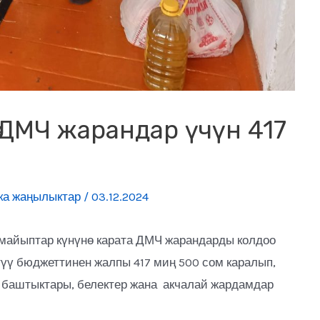
ө ДМЧ жарандар үчүн 417
ка жаңылыктар
/
03.12.2024
майыптар күнүнө карата ДМЧ жарандарды колдоо
үү бюджеттинен жалпы 417 миң 500 сом каралып,
 баштыктары, белектер жана акчалай жардамдар