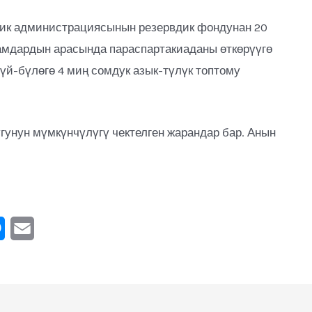
ик администрациясынын резервдик фондунан 20
амдардын арасында параспартакиаданы өткөрүүгө
үй-бүлөгө 4 миң сомдук азык-түлүк топтому
гунун мүмкүнчүлүгү чектелген жарандар бар. Анын
M
E
e
m
s
a
s
i