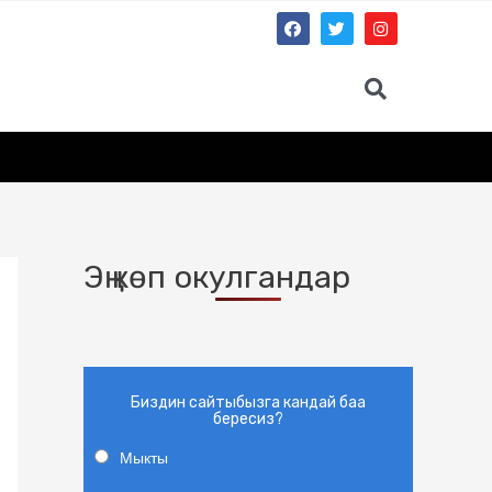
Эң көп окулгандар
Биздин сайтыбызга кандай баа
бересиз?
Мыкты