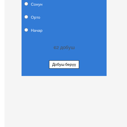
Сонун
Орто
Начар
62
добуш
Добуш берүү