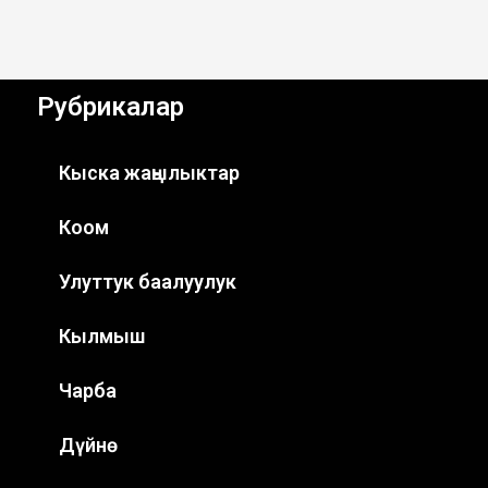
Рубрикалар
Кыска жаңылыктар
Коом
Улуттук баалуулук
Кылмыш
Чарба
Дүйнө