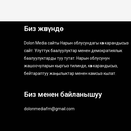
Биз жөнүндө
Dolon Media сайты Нарын облусундагы көз карандысыз
сайт. Улуттук баалуулуктар менен демократиялык
баалуулуктарды туу тутат. Нарын облусунун
жашоочуларын кыргыз тилинде, көз карандысыз,
бейтараптуу жаңылыктар менен камсыз кылат.
Биз менен байланышуу
dolonmediafm@gmail.com