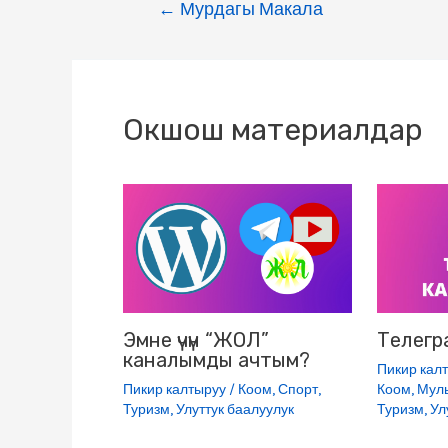
←
Мурдагы Макала
b
t
g
k
.
s
o
e
r
l
R
A
o
r
a
a
u
p
k
m
s
p
Окшош материалдар
s
n
i
k
i
Эмне үчүн “ЖОЛ”
Телегр
каналымды ачтым?
Пикир кал
Пикир калтыруу
/
Коом
,
Спорт
,
Коом
,
Мул
Туризм
,
Улуттук баалуулук
Туризм
,
Ул