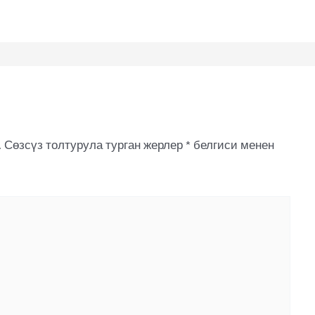
.
Сөзсүз толтурула турган жерлер
*
белгиси менен