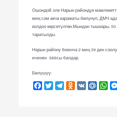
Ошондой эле Нарын райондук мамлекетт
миң сом акча каражаты бөлүнүп, ДМЧ ад
колдоо көрсөтүлгөн.Мындан тышкары, 50 
таратылды.
Нарын району боюнча 2 миң 39 ден соолу
ичинен 366сы балдар.
Бөлүшүү:
F
T
T
O
V
M
W
a
w
e
d
K
a
h
c
i
l
n
i
a
e
t
e
o
l
t