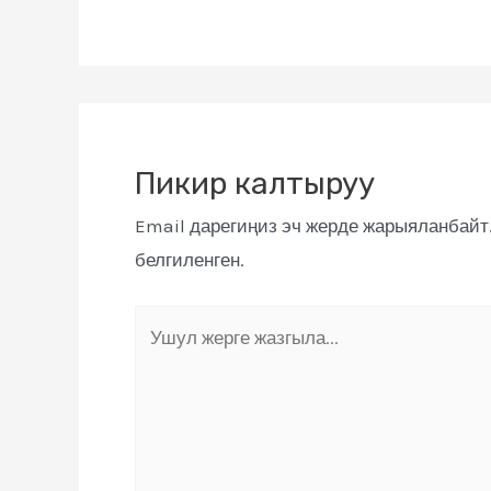
Пикир калтыруу
Email дарегиңиз эч жерде жарыяланбайт
белгиленген.