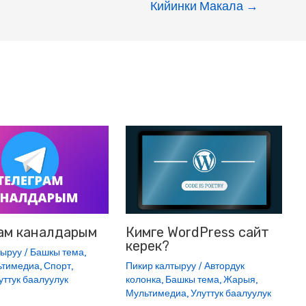
Кийинки Макала
→
e
l
n
g
e
r
ам каналдарым
Кимге WordPress сайт
керек?
тыруу
/
Башкы тема
,
ьтимедиа
,
Спорт
,
Пикир калтыруу
/
Автордук
уттук баалуулук
колонка
,
Башкы тема
,
Жарыя
,
Мультимедиа
,
Улуттук баалуулук