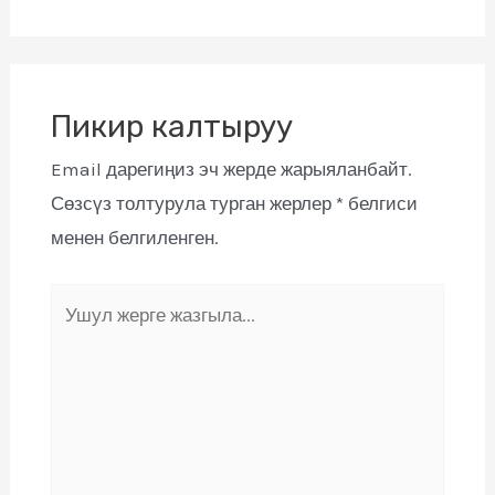
Пикир калтыруу
Email дарегиңиз эч жерде жарыяланбайт.
Сөзсүз толтурула турган жерлер
*
белгиси
менен белгиленген.