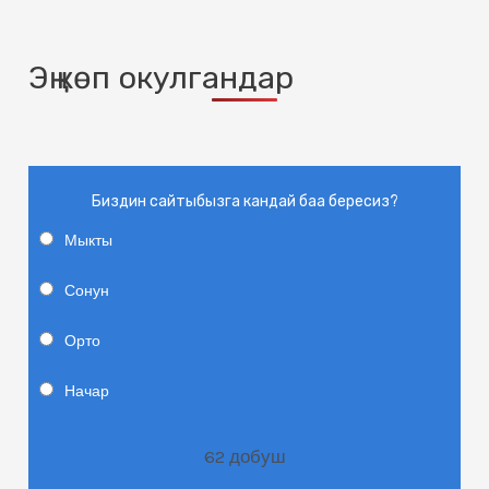
Эң көп окулгандар
Биздин сайтыбызга кандай баа бересиз?
Мыкты
Сонун
Орто
Начар
62
добуш