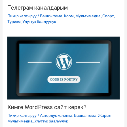
Телеграм каналдарым
Пикир калтыруу
/
Башкы тема
,
Коом
,
Мультимедиа
,
Спорт
,
Туризм
,
Улуттук баалуулук
Кимге WordPress сайт керек?
Пикир калтыруу
/
Автордук колонка
,
Башкы тема
,
Жарыя
,
Мультимедиа
,
Улуттук баалуулук