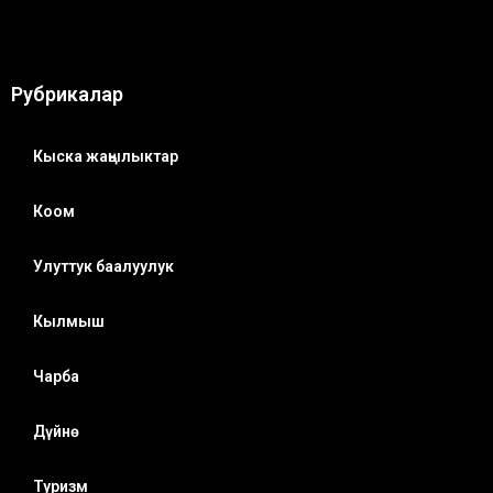
Рубрикалар
Кыска жаңылыктар
Коом
Улуттук баалуулук
Кылмыш
Чарба
Дүйнө
Туризм