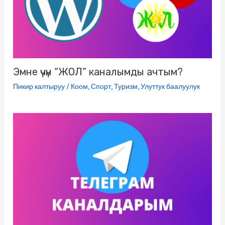
k
i
Эмне үчүн “ЖОЛ” каналымды ачтым?
Пикир калтыруу
/
Коом
,
Спорт
,
Туризм
,
Улуттук баалуулук