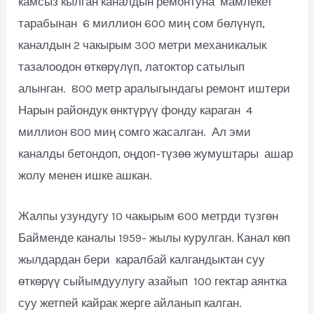
камсыз кылган каналдын ремонтуна мамлекет
тарабынан 6 миллион 600 миң сом бөлүнүп,
каналдын 2 чакырым 300 метри механикалык
тазалоодон өткөрүлүп, латоктор сатылып
алынган. 800 метр аралыгындагы ремонт иштери
Нарын райондук өнктүрүү фонду караган 4
миллион 800 миң сомго жасалган. Ал эми
каналды бетондоп, оңдоп-түзөө жумуштары ашар
жолу менен ишке ашкан.
Жалпы узундугу 10 чакырым 600 метрди түзгөн
Байменде каналы 1959- жылы курулган. Канал көп
жылдардан бери каралбай калгандыктан суу
өткөрүү сыйымдуулугу азайып 100 гектар аянтка
суу жетпей кайрак жерге айланып калган.