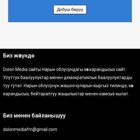
Добуш берүү
Биз жөнүндө
Dolon Media сайты Нарын облусундагы көз карандысыз сайт.
Улуттук баалуулуктар менен демократиялык баалуулуктарды
туу тутат. Нарын облусунун жашоочуларын кыргыз тилинде, көз
карандысыз, бейтараптуу жаңылыктар менен камсыз кылат.
Биз менен байланышуу
dolonmediafm@gmail.com