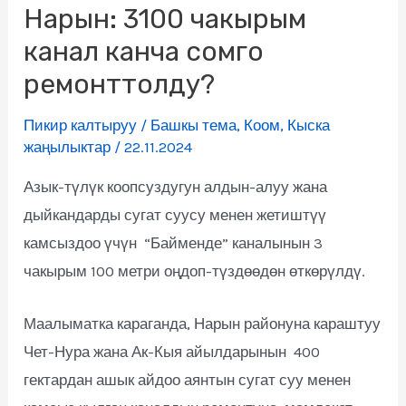
Нарын: 3100 чакырым
канал канча сомго
ремонттолду?
Пикир калтыруу
/
Башкы тема
,
Коом
,
Кыска
жаңылыктар
/
22.11.2024
Азык-түлүк коопсуздугун алдын-алуу жана
дыйкандарды сугат суусу менен жетиштүү
камсыздоо үчүн “Байменде” каналынын 3
чакырым 100 метри оңдоп-түздөөдөн өткөрүлдү.
Маалыматка караганда, Нарын районуна караштуу
Чет-Нура жана Ак-Кыя айылдарынын 400
гектардан ашык айдоо аянтын сугат суу менен