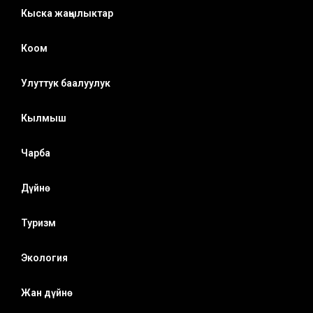
Кыска жаңылыктар
Коом
Улуттук баалуулук
Кылмыш
Чарба
Дүйнө
Туризм
Экология
Жан дүйнө