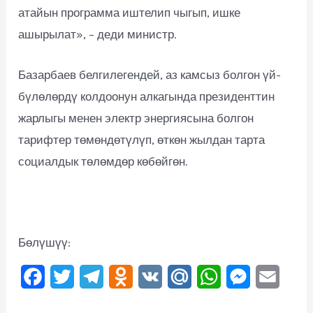
атайын программа иштелип чыгып, ишке
ашырылат», – деди министр.
Базарбаев белгилегендей, аз камсыз болгон үй-
бүлөлөрдү колдоонун алкагында президенттин
жарлыгы менен электр энергиясына болгон
тарифтер төмөндөтүлүп, өткөн жылдан тарта
социалдык төлөмдөр көбөйгөн.
Бөлүшүү:
F
T
T
O
V
M
W
M
E
a
w
e
d
K
a
h
e
m