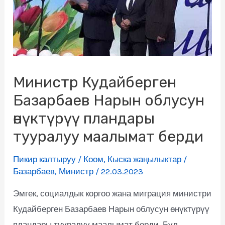
Министр Кудайберген
Базарбаев Нарын облусун
өнүктүрүү пландары
тууралуу маалымат берди
Пикир калтыруу
/
Коом
,
Кыска жаңылыктар
/
Базарбаев
,
Министр
/
22.03.2023
Эмгек, социалдык коргоо жана миграция министри
Кудайберген Базарбаев Нарын облусун өнүктүрүү
пландары тууралуу маалымат берди. Бул