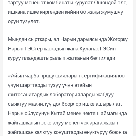
тартуу менен эт комбинаты курулат.Ошондой эле,
ишкана ишке киргенден кийин 80 жаңы жумушчу
орун түзүлөт.
Мындан сырткары, ал Нарын дарыясында Жогорку
Нарын ГЭСтер каскадын жана Куланак ГЭСин
куруу пландаштырылып жатканын белгиледи.
«Айыл чарба продукцияларын сертификациялоо
үчүн шарттарды түзүү үчүн атайын
фитосанитардык лабораторияларды жабдуу
сыяктуу маанилүү долбоорлор ишке ашырылат.
Нарын облусунун Кытай менен чектеш аймагында
жайгашканын эске алуу менен чек арага жакын
жайгашкан калктуу конуштарды өнүктүрүү боюнча