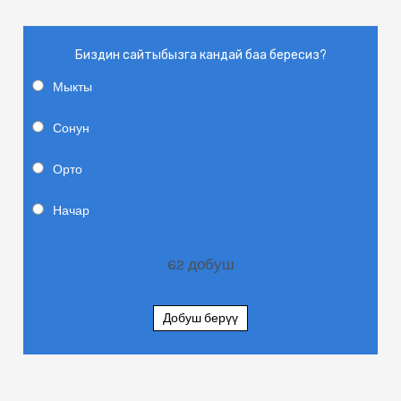
Биздин сайтыбызга кандай баа бересиз?
Мыкты
Сонун
Орто
Начар
62
добуш
Добуш берүү