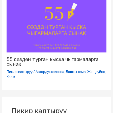
55 сөздөн турган кыска чыгармаларга
сынак
Пикир калтыруу
/
Автордук колонка
,
Башкы тема
,
Жан дүйнө
,
Коом
Пикир калтыруу