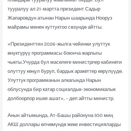
тууралуу ал 21-мартта президент Садыр
Жапаровдун атынан Нарын шаарында Нооруз
майрамы менен куттуктоо сөзүндө айтты.
«Президенттин 2026-жылга чейинки улуттук
өнүктүрүү программасы боюнча жарлыгы
чыкты.Учурда бул маселеге министрлер кабинети
олуттуу көңүл буруп, бардык аракеттер көрүлүүдө.
Улуттук программанын алкагында Нарын
облусунда бир катар социалдык-экономикалык
долбоорлор ишке ашат», – деп айтты министр.
Анын айтымында, Ат-Башы районуна 950 миң
АКШ доллары өлчөмүндө жеке инвестицияларды