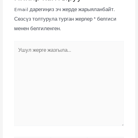
Email дарегиңиз эч жерде жарыяланбайт.
Сөзсүз толтурула турган жерлер
*
белгиси
менен белгиленген.