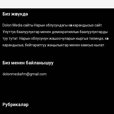
Биз жөнүндө
Dolon Media сайты Нарын облусундагы көз карандысыз сайт.
Улуттук баалуулуктар менен демократиялык баалуулуктарды
туу тутат. Нарын облусунун жашоочуларын кыргыз тилинде, көз
карандысыз, бейтараптуу жаңылыктар менен камсыз кылат.
Биз менен байланышуу
dolonmediafm@gmail.com
Рубрикалар