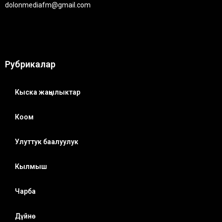
dolonmediafm@gmail.com
Рубрикалар
Кыска жаңылыктар
Коом
Улуттук баалуулук
Кылмыш
Чарба
Дүйнө