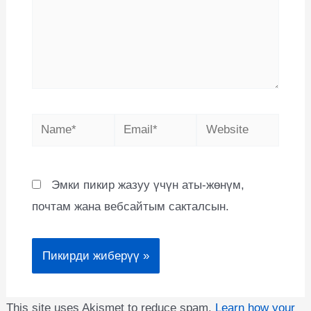
Эмки пикир жазуу үчүн аты-жөнүм,
почтам жана вебсайтым сакталсын.
This site uses Akismet to reduce spam.
Learn how your