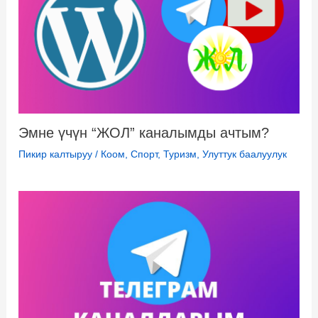
i
k
i
Эмне үчүн “ЖОЛ” каналымды ачтым?
Пикир калтыруу
/
Коом
,
Спорт
,
Туризм
,
Улуттук баалуулук