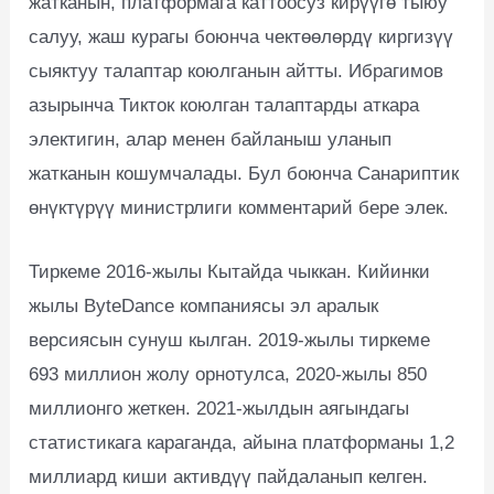
жатканын, платформага каттоосуз кирүүгө тыюу
салуу, жаш курагы боюнча чектөөлөрдү киргизүү
сыяктуу талаптар коюлганын айтты. Ибрагимов
азырынча Тикток коюлган талаптарды аткара
электигин, алар менен байланыш уланып
жатканын кошумчалады. Бул боюнча Санариптик
өнүктүрүү министрлиги комментарий бере элек.
Тиркеме 2016-жылы Кытайда чыккан. Кийинки
жылы ByteDance компаниясы эл аралык
версиясын сунуш кылган. 2019-жылы тиркеме
693 миллион жолу орнотулса, 2020-жылы 850
миллионго жеткен. 2021-жылдын аягындагы
статистикага караганда, айына платформаны 1,2
миллиард киши активдүү пайдаланып келген.