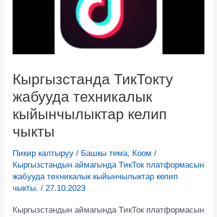
Кыргызстанда ТикТокту
жабууда техникалык
кыйынчылыктар келип
чыкты
Пикир калтыруу
/
Башкы тема
,
Коом
/
Кыргызстандын аймагында TикТок платформасын
жабууда техникалык кыйынчылыктар келип
чыкты.
/
27.10.2023
Кыргызстандын аймагында TикТок платформасын