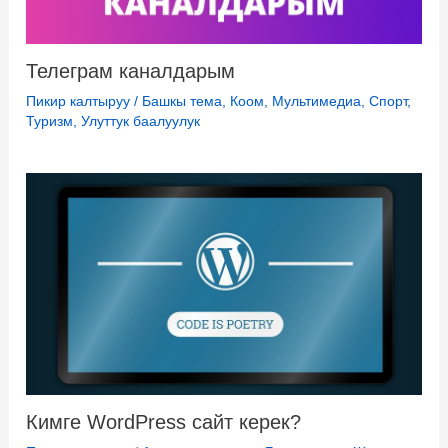
Телеграм каналдарым
Пикир калтыруу
/
Башкы тема
,
Коом
,
Мультимедиа
,
Спорт
,
Туризм
,
Улуттук баалуулук
Кимге WordPress сайт керек?