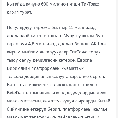
Кытайда күнүнө 600 миллион киши ТикТокко
кирип турат.
Популярдуу тиркеме былтыр 11 миллиард
доллардай киреше тапкан. Мурунку жылы бул
көрсөткүч 4,6 миллиард доллар болгон. АКШда
айрым мыйзам чыгаруучулар ТикТокко толук
тыюу салуу демилгесин көтөрсө, Европа
Биримдиги платформаны кызматтык
телефондордон алып салууга көрсөтмө берген.
Батышта тиркемеге ээлик кылган кытайлык
ByteDance компаниясы колдонуучулардын жеке
маалыматтарын, өкмөттүк купуя сырларды Кытай
бийлигине өткөрүп берип, платформаны жалган
маалымат таратуу үчүн пайдаланып кетиши