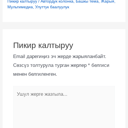
Пикир калтыруу
/
Автордук колонка
,
Башкы тема
,
Жарыя
,
Мультимедиа
,
Улуттук баалуулук
Пикир калтыруу
Email дарегиңиз эч жерде жарыяланбайт.
Сөзсүз толтурула турган жерлер
*
белгиси
менен белгиленген.