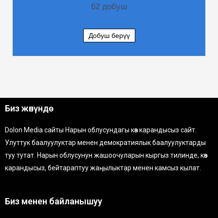
62
добуш
Добуш берүү
Биз жөнүндө
Dolon Media сайты Нарын облусундагы көз карандысыз сайт.
Улуттук баалуулуктар менен демократиялык баалуулуктарды
туу тутат. Нарын облусунун жашоочуларын кыргыз тилинде, көз
карандысыз, бейтараптуу жаңылыктар менен камсыз кылат.
Биз менен байланышуу