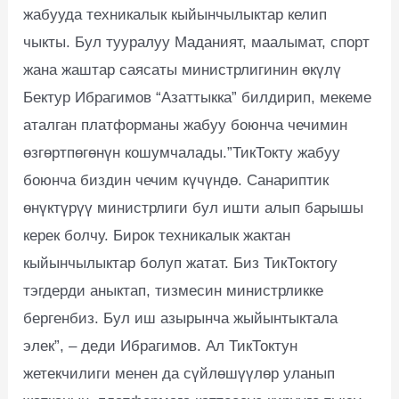
жабууда техникалык кыйынчылыктар келип
чыкты. Бул тууралуу Маданият, маалымат, спорт
жана жаштар саясаты министрлигинин өкүлү
Бектур Ибрагимов “Азаттыкка” билдирип, мекеме
аталган платформаны жабуу боюнча чечимин
өзгөртпөгөнүн кошумчалады.”ТикТокту жабуу
боюнча биздин чечим күчүндө. Санариптик
өнүктүрүү министрлиги бул ишти алып барышы
керек болчу. Бирок техникалык жактан
кыйынчылыктар болуп жатат. Биз ТикТоктогу
тэгдерди аныктап, тизмесин министрликке
бергенбиз. Бул иш азырынча жыйынтыктала
элек”, – деди Ибрагимов. Ал ТикТоктун
жетекчилиги менен да сүйлөшүүлөр уланып