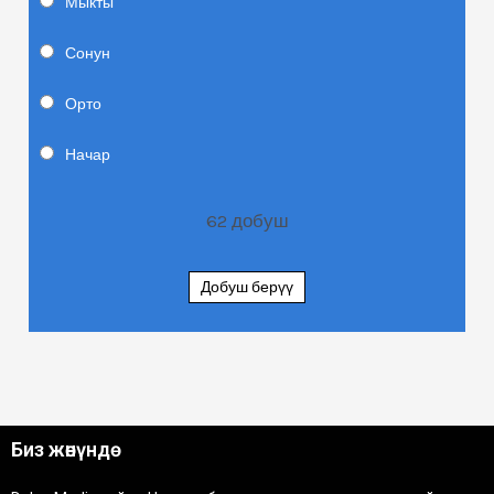
Мыкты
Сонун
Орто
Начар
62
добуш
Добуш берүү
Биз жөнүндө