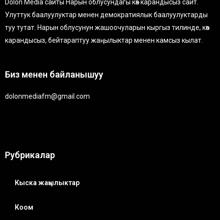
Dolon Media сайты Нарын облусундагы көз карандысыз сайт.
Улуттук баалуулуктар менен демократиялык баалуулуктарды
туу тутат. Нарын облусунун жашоочуларын кыргыз тилинде, көз
карандысыз, бейтараптуу жаңылыктар менен камсыз кылат.
Биз менен байланышуу
dolonmediafm@gmail.com
Рубрикалар
Кыска жаңылыктар
Коом