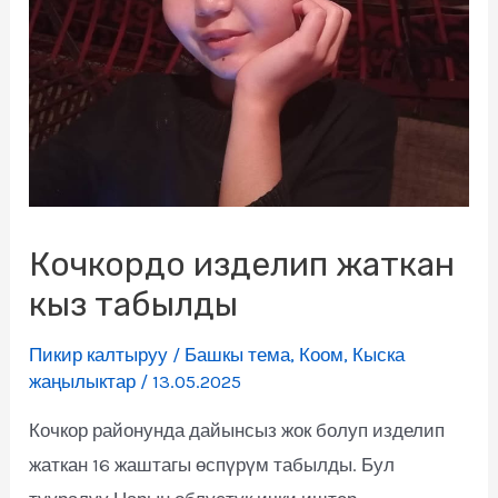
Кочкордо изделип жаткан
кыз табылды
Пикир калтыруу
/
Башкы тема
,
Коом
,
Кыска
жаңылыктар
/
13.05.2025
Кочкор районунда дайынсыз жок болуп изделип
жаткан 16 жаштагы өспүрүм табылды. Бул