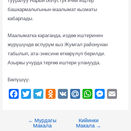
тууралуу Нарын облустук ички ищтер
башкармалыгынын маалымат кызматы
кабарлады.
Маалыматка караганда, издөө иштеринин
жүрүшүндө өспүрүм кыз Жумгал районунан
табылып, ата-энесине өткөрүлүп берилди.
Азыркы учурда тергөө иштери уланууда.
Бөлүшүү:
F
T
T
O
V
M
W
M
E
a
w
e
d
K
a
h
e
m
c
i
l
n
i
a
s
a
←
Мурдагы
Кийинки
e
t
e
o
l
t
s
i
Макала
Макала
→