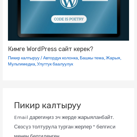
Кимге WordPress сайт керек?
Пикир калтыруу
/
Автордук колонка
,
Башкы тема
,
Жарыя
,
Мультимедиа
,
Улуттук баалуулук
Пикир калтыруу
Email дарегиңиз эч жерде жарыяланбайт.
Сөзсүз толтурула турган жерлер
*
белгиси
менен белгиленген.