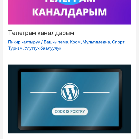
Телеграм каналдарым
Пикир калтыруу
/
Башкы тема
,
Коом
,
Мультимедиа
,
Спорт
,
Туризм
,
Улуттук баалуулук