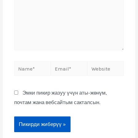
Эмки пикир жазуу үчүн аты-жөнүм,
почтам жана вебсайтым сакталсын.