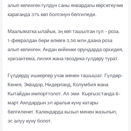
алып келинген гүлдүн саны январдагы көрсөткүчкө
караганда 31% көп болгонун белгиледи.
Маалыматка ылайык, эң көп ташылган гүл – роза.
1-февралдан бери өлкөгө 3,56 млн даана роза
алып келинген. Андан кийинки орундарда орхидея,
хризантема, лилия жана гвоздика гүлдөрү турат.
Гүлдөрдү ишкерлер учак менен ташышат. Гүлдөр-
Кения, Эквадор, Нидерланд, Колумбия жана
Кытайдан импорттолот. Ал эми Кыргызстанда 8-
март Аялдардын эл аралык күнү катары
белгиленет. Календарда кызыл менен жазылып,
эс алуу күнү болот.