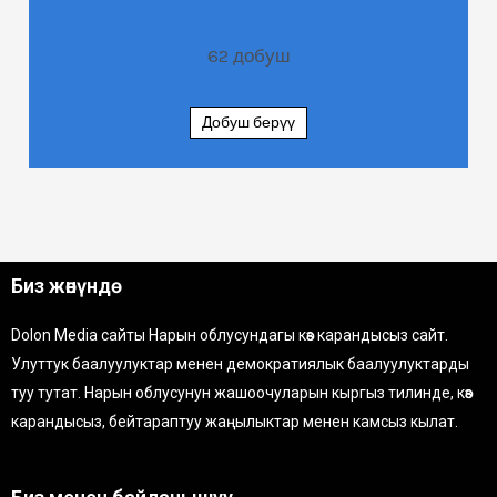
62
добуш
Добуш берүү
Биз жөнүндө
Dolon Media сайты Нарын облусундагы көз карандысыз сайт.
Улуттук баалуулуктар менен демократиялык баалуулуктарды
туу тутат. Нарын облусунун жашоочуларын кыргыз тилинде, көз
карандысыз, бейтараптуу жаңылыктар менен камсыз кылат.