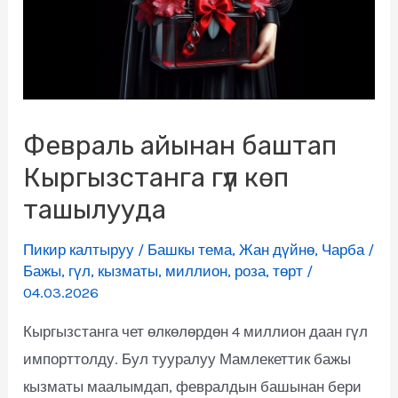
Февраль айынан баштап
Кыргызстанга гүл көп
ташылууда
Пикир калтыруу
/
Башкы тема
,
Жан дүйнө
,
Чарба
/
Бажы
,
гүл
,
кызматы
,
миллион
,
роза
,
төрт
/
04.03.2026
Кыргызстанга чет өлкөлөрдөн 4 миллион даан гүл
импорттолду. Бул тууралуу Мамлекеттик бажы
кызматы маалымдап, февралдын башынан бери