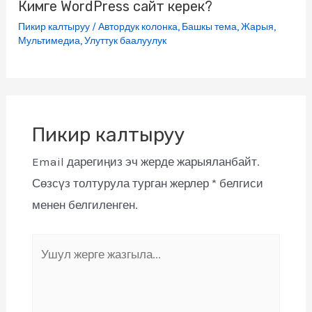
Кимге WordPress сайт керек?
Пикир калтыруу
/
Автордук колонка
,
Башкы тема
,
Жарыя
,
Мультимедиа
,
Улуттук баалуулук
Пикир калтыруу
Email дарегиңиз эч жерде жарыяланбайт.
Сөзсүз толтурула турган жерлер
*
белгиси
менен белгиленген.