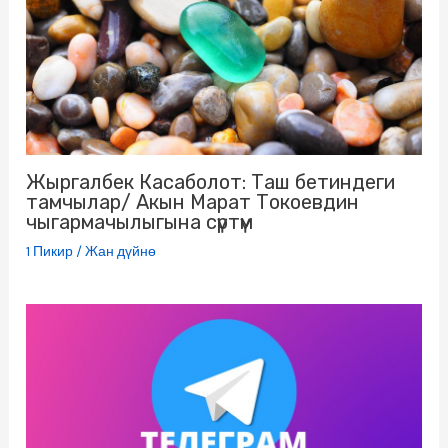
i
k
i
Жыргалбек Касаболот: Таш бетиндеги
тамчылар/ Акын Марат Токоевдин
чыгармачылыгына сүртүм
1 Пикир
/
Жан дүйнө