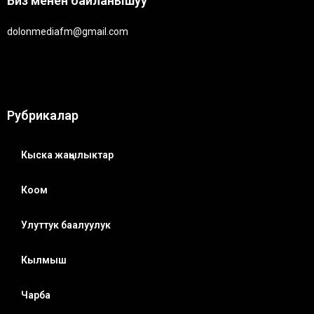
Биз менен байланышуу
dolonmediafm@gmail.com
Рубрикалар
Кыска жаңылыктар
Коом
Улуттук баалуулук
Кылмыш
Чарба