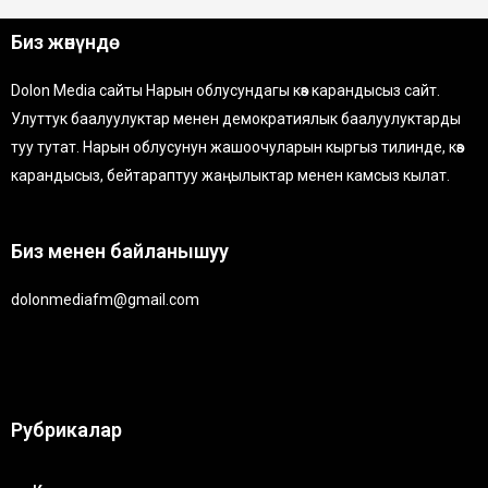
Биз жөнүндө
Dolon Media сайты Нарын облусундагы көз карандысыз сайт.
Улуттук баалуулуктар менен демократиялык баалуулуктарды
туу тутат. Нарын облусунун жашоочуларын кыргыз тилинде, көз
карандысыз, бейтараптуу жаңылыктар менен камсыз кылат.
Биз менен байланышуу
dolonmediafm@gmail.com
Рубрикалар