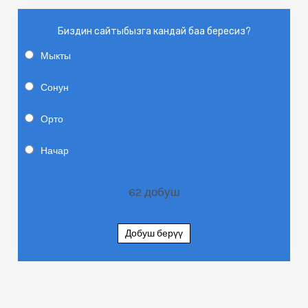
Биздин сайтыбызга кандай баа бересиз?
Мыкты
Сонун
Орто
Начар
62
добуш
Добуш берүү