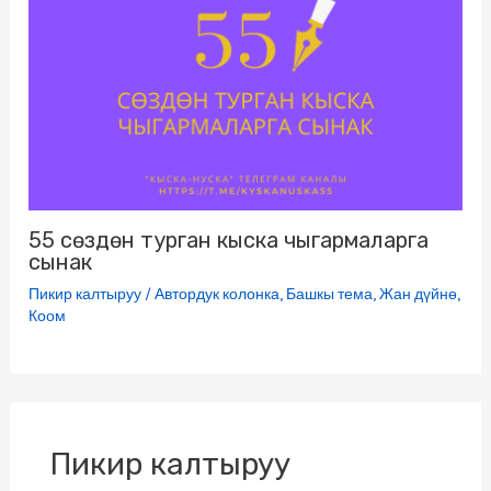
55 сөздөн турган кыска чыгармаларга
сынак
Пикир калтыруу
/
Автордук колонка
,
Башкы тема
,
Жан дүйнө
,
Коом
Пикир калтыруу