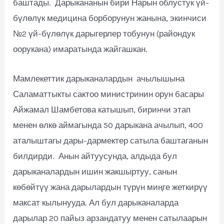
баштады. Дарыкананын бири Нарын облустук үй-
бүлөлүк медицина борборунун жанына, экинчиси
№2 үй-бүлөлүк дарыгерлер тобунун (райондук
оорукана) имаратында жайгашкан.
Мамлекеттик дарыканалардын ачылышына
Саламаттыкты сактоо министринин орун басары
Айжамал Шамбетова катышып, биринчи этап
менен өлкө аймагында 50 дарыкана ачылып, 400
аталыштагы дары-дармектер сатыла баштаганын
билдирди. Анын айтуусунда, алдыда бул
дарыканалардын ишин жакшыртуу, санын
көбөйтүү жана дарылардын түрүн миңге жеткирүү
максат кылынууда. Ал бул дарыканаларда
дарылар 20 пайыз арзандатуу менен сатылаарын