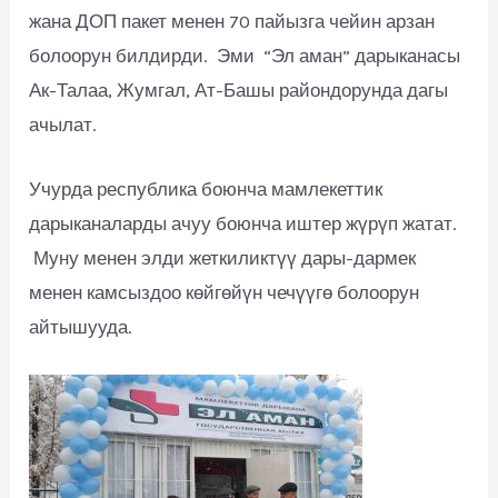
жана ДОП пакет менен 70 пайызга чейин арзан
болоорун билдирди. Эми “Эл аман” дарыканасы
Ак-Талаа, Жумгал, Ат-Башы райондорунда дагы
ачылат.
Учурда республика боюнча мамлекеттик
дарыканаларды ачуу боюнча иштер жүрүп жатат.
Муну менен элди жеткиликтүү дары-дармек
менен камсыздоо көйгөйүн чечүүгө болоорун
айтышууда.