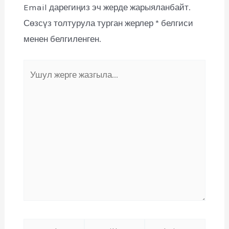
Email дарегиңиз эч жерде жарыяланбайт.
Сөзсүз толтурула турган жерлер
*
белгиси
менен белгиленген.