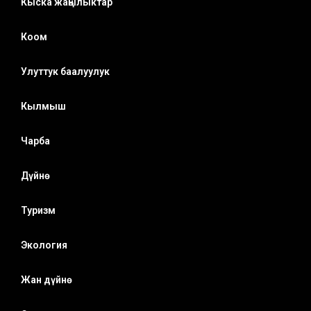
Кыска жаңылыктар
Коом
Улуттук баалуулук
Кылмыш
Чарба
Дүйнө
Туризм
Экология
Жан дүйнө