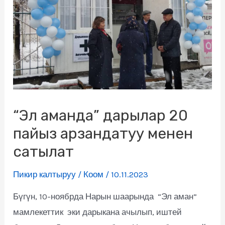
“Эл аманда” дарылар 20
пайыз арзандатуу менен
сатылат
Пикир калтыруу
/
Коом
/
10.11.2023
Бүгүн, 10-ноябрда Нарын шаарында “Эл аман”
мамлекеттик эки дарыкана ачылып, иштей