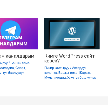
e
r
ам каналдарым
Кимге WordPress сайт
керек?
тыруу
/
Башкы тема
,
ьтимедиа
,
Спорт
,
Пикир калтыруу
/
Автордук
уттук баалуулук
колонка
,
Башкы тема
,
Жарыя
,
Мультимедиа
,
Улуттук баалуулук