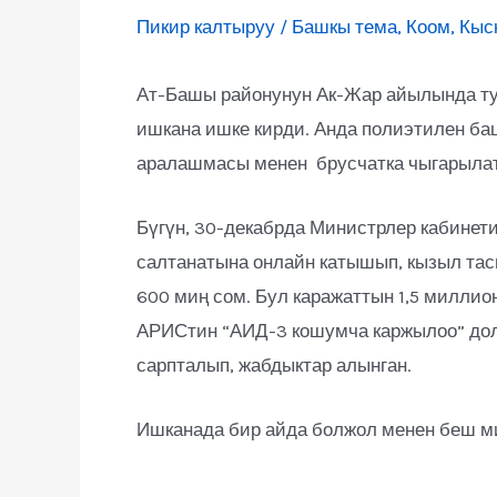
Пикир калтыруу
/
Башкы тема
,
Коом
,
Кыс
Ат-Башы районунун Ак-Жар айылында ту
ишкана ишке кирди. Анда полиэтилен ба
аралашмасы менен брусчатка чыгарылат
Бүгүн, 30-декабрда Министрлер кабинет
салтанатына онлайн катышып, кызыл та
600 миң сом. Бул каражаттын 1,5 милли
АРИСтин “АИД-3 кошумча каржылоо” дол
сарпталып, жабдыктар алынган.
Ишканада бир айда болжол менен беш ми