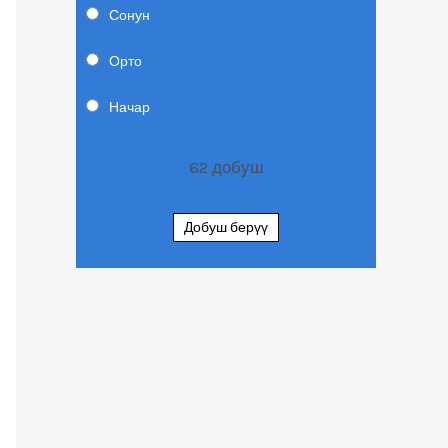
Сонун
Орто
Начар
62
добуш
Добуш берүү