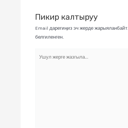
Пикир калтыруу
Email дарегиңиз эч жерде жарыяланбайт
белгиленген.