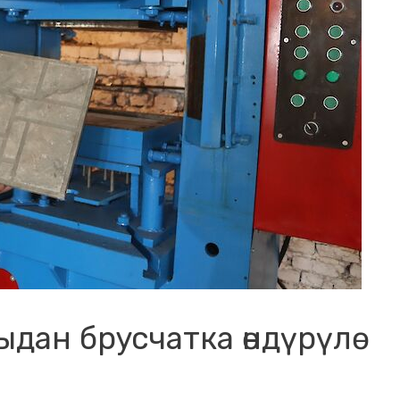
дан брусчатка өндүрүлө