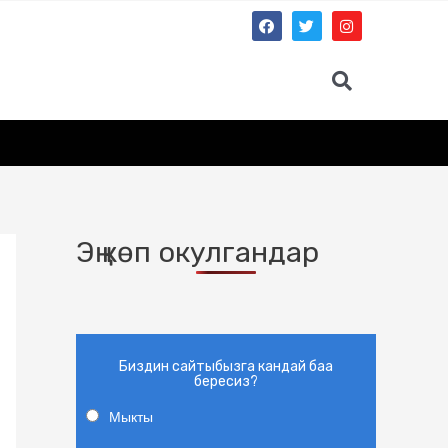
Эң көп окулгандар
Биздин сайтыбызга кандай баа
бересиз?
Мыкты