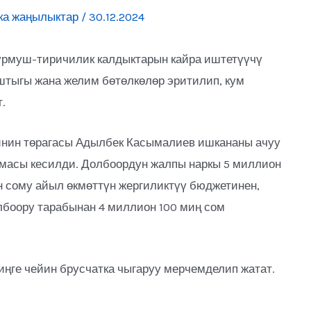
ка жаңылыктар
/
30.12.2024
рмуш-тиричилик калдыктарын кайра иштетүүчү
штыгы жана желим бөтөлкөлөр эритилип, кум
.
инин төрагасы Адылбек Касымалиев ишкананы ачуу
смасы кесилди. Долбоордун жалпы наркы 5 миллион
он сому айыл өкмөттүн жергиликтүү бюджетинен,
боору тарабынан 4 миллион 100 миң сом
ңге чейин брусчатка чыгаруу мерчемделип жатат.