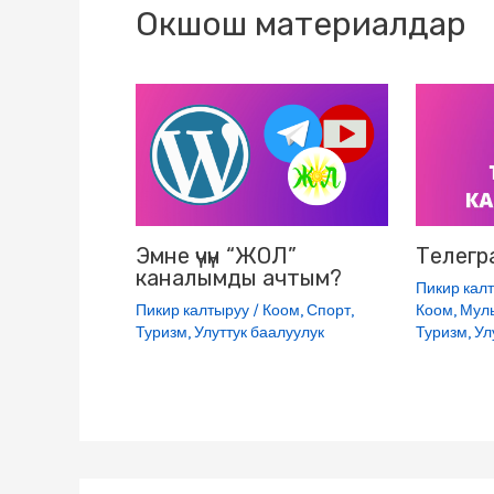
k
m
s
p
Окшош материалдар
s
n
i
k
i
Эмне үчүн “ЖОЛ”
Телегр
каналымды ачтым?
Пикир кал
Пикир калтыруу
/
Коом
,
Спорт
,
Коом
,
Мул
Туризм
,
Улуттук баалуулук
Туризм
,
Ул