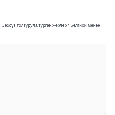
.
Сөзсүз толтурула турган жерлер
*
белгиси менен