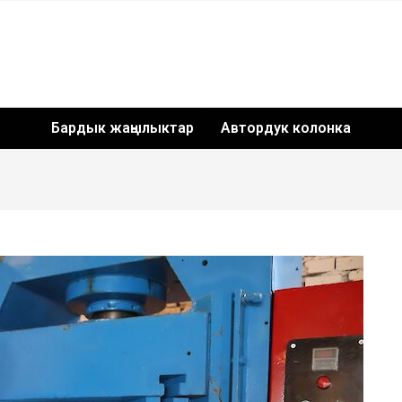
Бардык жаңылыктар
Автордук колонка