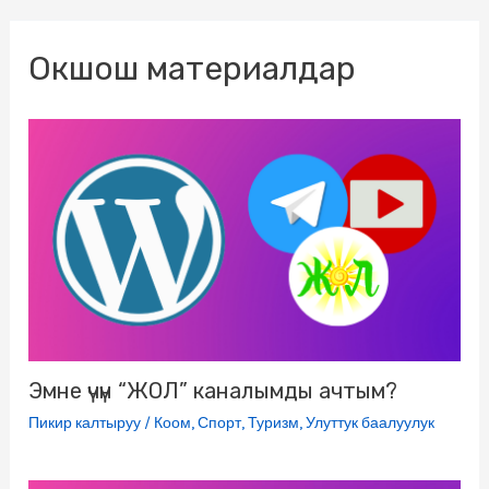
o
e
r
l
R
A
n
Окшош материалдар
o
r
a
a
u
p
g
k
m
s
p
e
s
r
n
i
k
i
Эмне үчүн “ЖОЛ” каналымды ачтым?
Пикир калтыруу
/
Коом
,
Спорт
,
Туризм
,
Улуттук баалуулук