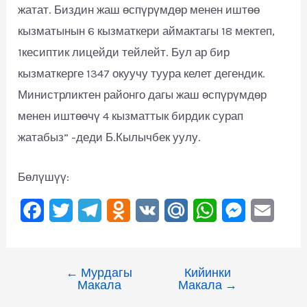
жатат. Биздин жаш өспүрүмдөр менен иштөө
кызматынын 6 кызматкери аймактагы 18 мектеп,
1кесиптик лицейди тейлейт. Бул ар бир
кызматкерге 1347 окуучу туура келет дегендик.
Министрликтен районго дагы жаш өспүрүмдөр
менен иштөөчү 4 кызматтык бирдик сурап
жатабыз” -деди Б.Кылычбек уулу.
Бөлүшүү:
F
T
T
O
V
M
W
M
E
a
w
e
d
K
a
h
e
m
c
i
l
n
i
a
s
a
←
Мурдагы
Кийинки
e
t
e
o
l
t
s
i
Макала
Макала
→
b
t
g
k
.
s
e
l