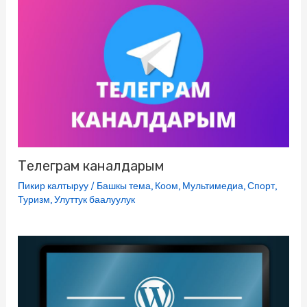
Телеграм каналдарым
Пикир калтыруу
/
Башкы тема
,
Коом
,
Мультимедиа
,
Спорт
,
Туризм
,
Улуттук баалуулук