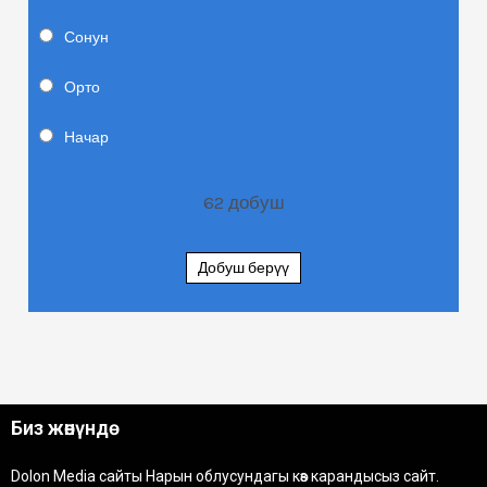
Сонун
Орто
Начар
62
добуш
Добуш берүү
Биз жөнүндө
Dolon Media сайты Нарын облусундагы көз карандысыз сайт.