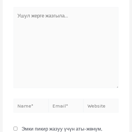
Эмки пикир жазуу үчүн аты-жөнүм,