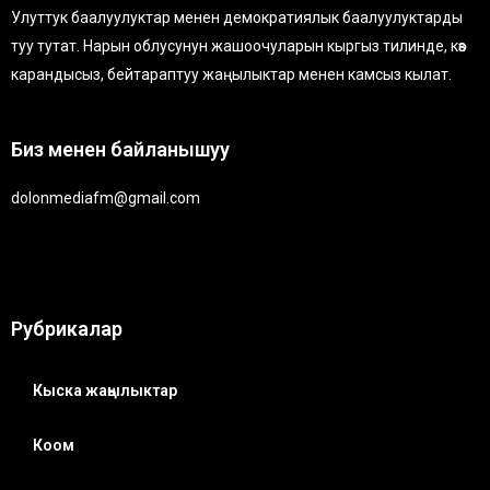
Улуттук баалуулуктар менен демократиялык баалуулуктарды
туу тутат. Нарын облусунун жашоочуларын кыргыз тилинде, көз
карандысыз, бейтараптуу жаңылыктар менен камсыз кылат.
Биз менен байланышуу
dolonmediafm@gmail.com
Рубрикалар
Кыска жаңылыктар
Коом