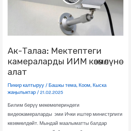
Ак-Талаа: Мектептеги
камераларды ИИМ көзөмөлүнө
алат
Пикир калтыруу
/
Башкы тема
,
Коом
,
Кыска
жаңылыктар
/
21.02.2025
Билим берүү мекемелериндеги
видеокамераларды эми Ички иштер министрлиги
көзөмөлдөйт. Мындай маалыматты балдар