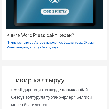
Кимге WordPress сайт керек?
Пикир калтыруу
/
Автордук колонка
,
Башкы тема
,
Жарыя
,
Мультимедиа
,
Улуттук баалуулук
Пикир калтыруу
Email дарегиңиз эч жерде жарыяланбайт.
Сөзсүз толтурула турган жерлер
*
белгиси
менен белгиленген.