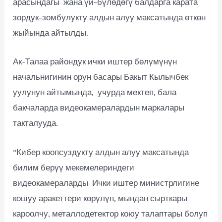
арасындагы жана үй-бүлөдөгү балдарга карата
зордук-зомбулукту алдын алуу максатында өткөн
жыйында айтылды.
Ак-Талаа райондук ички иштер бөлүмүнүн
начальнигинин орун басары Бакыт Кылычбек
уулунун айтымында, учурда мектеп, бала
бакчаларда видеокамералардын маркалары
такталууда.
“Кибер коопсуздукту алдын алуу максатында
билим берүү мекемелериндеги
видеокамераларды Ички иштер министрлигине
кошуу аракеттери көрүлүп, мындан сырткары
кароолчу, металлодетектор коюу талаптары болуп