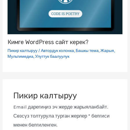
Кимге WordPress сайт керек?
Пикир калтыруу
/
Автордук колонка
,
Башкы тема
,
Жарыя
,
Мультимедиа
,
Улуттук баалуулук
Пикир калтыруу
Email дарегиңиз эч жерде жарыяланбайт.
Сөзсүз толтурула турган жерлер
*
белгиси
менен белгиленген.