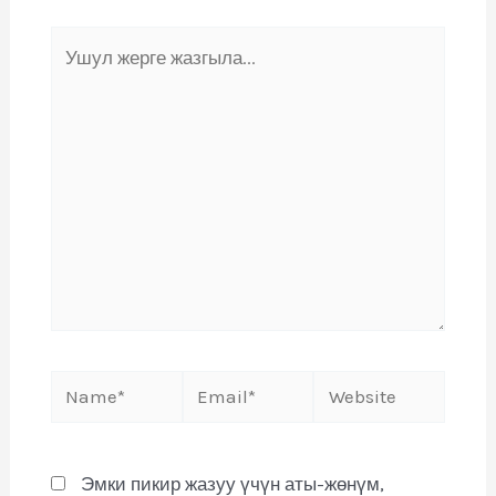
Эмки пикир жазуу үчүн аты-жөнүм,