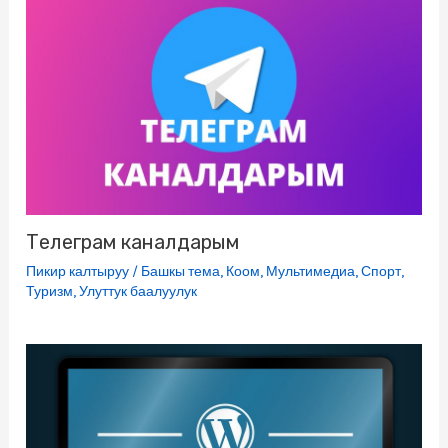
Телеграм каналдарым
Пикир калтыруу
/
Башкы тема
,
Коом
,
Мультимедиа
,
Спорт
,
Туризм
,
Улуттук баалуулук