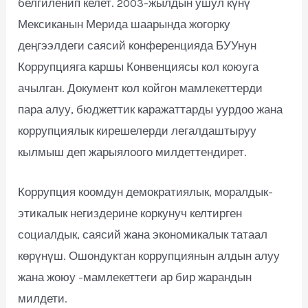
белгиленип келет. 2003-жылдын ушул күнү
Мексиканын Мерида шаарында жогорку
деңгээлдеги саясий конференцияда БУУнун
Коррупцияга каршы Конвенциясы кол коюуга
ачылган. Документ кол койгон мамлекеттерди
пара алуу, бюджеттик каражаттарды уурдоо жана
коррупциялык кирешелерди легалдаштыруу
кылмыш деп жарыялоого милдеттендирет.
Коррупция коомдун демократиялык, моралдык-
этикалык негиздерине коркунуч келтирген
социалдык, саясий жана экономикалык татаал
көрүнүш. Ошондуктан коррупциянын алдын алуу
жана жоюу -мамлекеттеги ар бир жарандын
милдети.