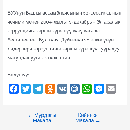
БУУнун Башкы ассамблеясынын 58-сессиясынын
чечими менен 2004-жылы 9-декабрь – Эл аралык
коррупцияга каршы күрөшүү күнү катары
белгиленген. Бул күнү Дүйнөнүн 95 өлкөсүнүн
лидерлери коррупцияга каршы күрөшүү тууралуу
макулдашууга кол коюшкан.
Бөлүшүү:
F
T
T
O
V
M
W
M
E
a
w
e
d
K
a
h
e
m
c
i
l
n
i
a
s
a
←
Мурдагы
Кийинки
e
t
e
o
l
t
s
i
Макала
Макала
→
b
t
g
k
.
s
e
l