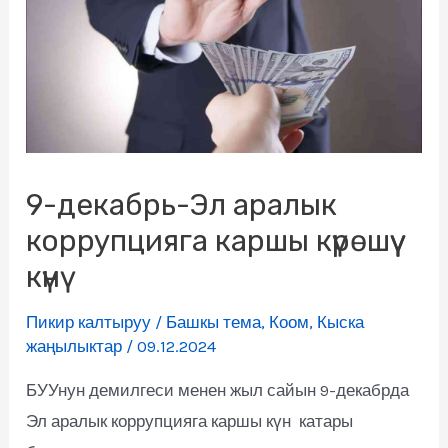
9-декабрь-Эл аралык
коррупцияга каршы күрөшүү
күнү
Пикир калтыруу
/
Башкы тема
,
Коом
,
Кыска
жаңылыктар
/
09.12.2024
БУУнун демилгеси менен жыл сайын 9-декабрда
Эл аралык коррупцияга каршы күн катары