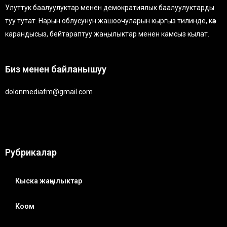
Улуттук баалуулуктар менен демократиялык баалуулуктарды
туу тутат. Нарын облусунун жашоочуларын кыргыз тилинде, көз
карандысыз, бейтараптуу жаңылыктар менен камсыз кылат.
Биз менен байланышуу
dolonmediafm@gmail.com
Рубрикалар
Кыска жаңылыктар
Коом