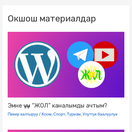
o
e
r
l
R
A
n
Окшош материалдар
o
r
a
a
u
p
g
k
m
s
p
e
s
r
n
i
k
i
Эмне үчүн “ЖОЛ” каналымды ачтым?
Пикир калтыруу
/
Коом
,
Спорт
,
Туризм
,
Улуттук баалуулук