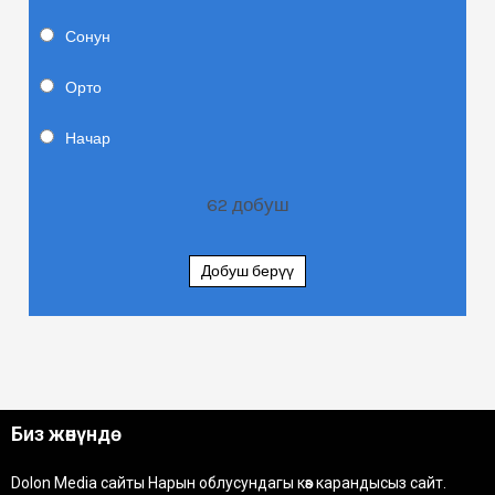
Сонун
Орто
Начар
62
добуш
Добуш берүү
Биз жөнүндө
Dolon Media сайты Нарын облусундагы көз карандысыз сайт.