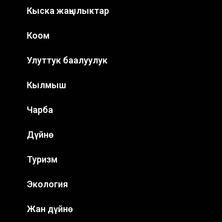
Кыска жаңылыктар
Коом
Улуттук баалуулук
Кылмыш
Чарба
Дүйнө
Туризм
Экология
Жан дүйнө