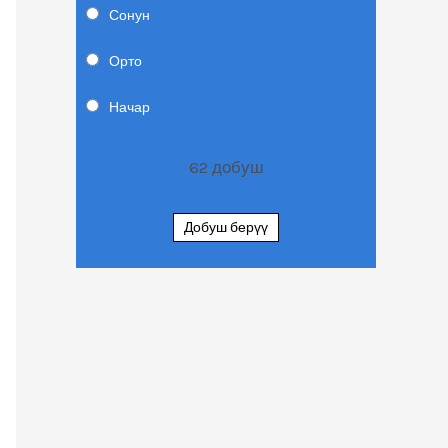
Сонун
Орто
Начар
62
добуш
Добуш берүү