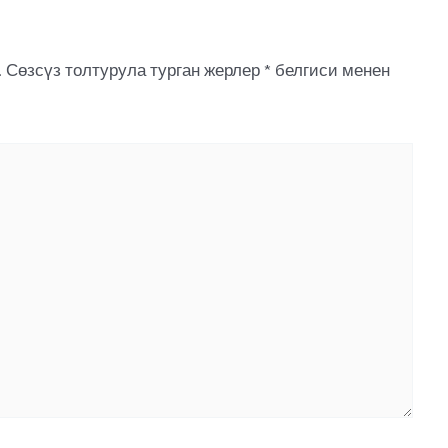
.
Сөзсүз толтурула турган жерлер
*
белгиси менен