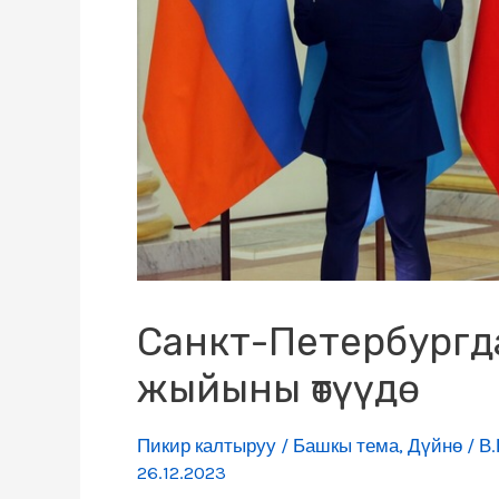
Санкт-Петербургда 
жыйыны өтүүдө
Пикир калтыруу
/
Башкы тема
,
Дүйнө
/
В.
26.12.2023