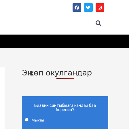
Эң көп окулгандар
Биздин сайтыбызга кандай баа
бересиз?
Мыкты