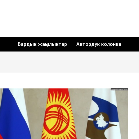
Бардык жаңылыктар
Автордук колонка