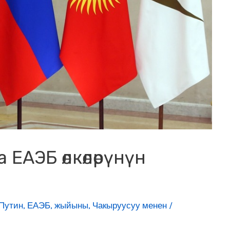
ЕАЭБ өлкөлөрүнүн
Путин
,
ЕАЭБ
,
жыйыны
,
Чакыруусуу менен
/