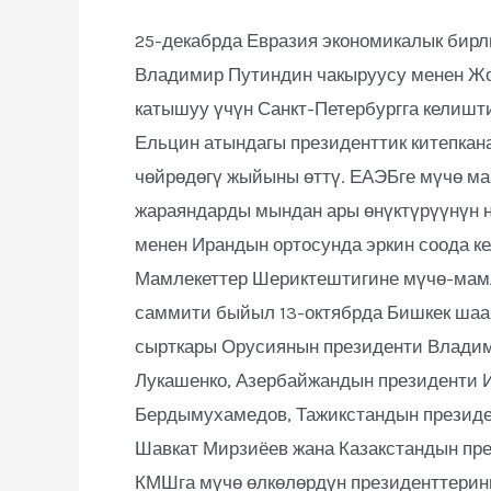
25-декабрда Евразия экономикалык бирл
Владимир Путиндин чакыруусу менен Жо
катышуу үчүн Санкт-Петербургга келишт
Ельцин атындагы президенттик китепкан
чөйрөдөгү жыйыны өттү. ЕАЭБге мүчө м
жараяндарды мындан ары өнүктүрүүнүн н
менен Ирандын ортосунда эркин соода к
Мамлекеттер Шериктештигине мүчө-мам
саммити быйыл 13-октябрда Бишкек шаа
сырткары Орусиянын президенти Владим
Лукашенко, Азербайжандын президенти 
Бердымухамедов, Тажикстандын президе
Шавкат Мирзиёев жана Казакстандын пр
КМШга мүчө өлкөлөрдүн президенттерин