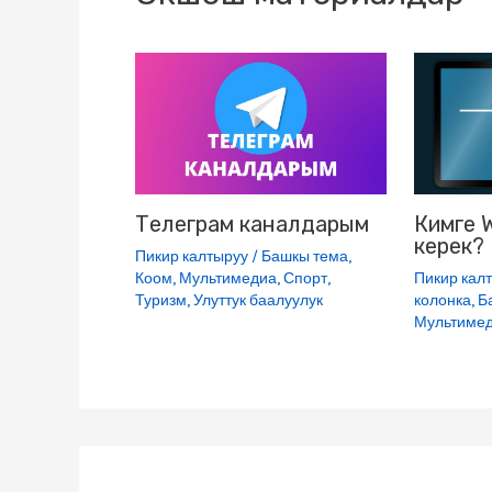
s
n
i
k
i
Телеграм каналдарым
Кимге 
керек?
Пикир калтыруу
/
Башкы тема
,
Коом
,
Мультимедиа
,
Спорт
,
Пикир кал
Туризм
,
Улуттук баалуулук
колонка
,
Б
Мультиме