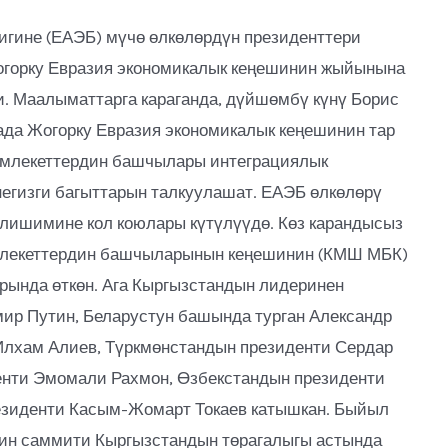
игине (ЕАЭБ) мүчө өлкөлөрдүн президенттери
горку Евразия экономикалык кеңешинин жыйынына
и. Маалыматтарга караганда, дүйшөмбү күнү Борис
ада Жогорку Евразия экономикалык кеңешинин тар
амлекеттердин башчылары интеграциялык
егизги багыттарын талкуулашат. ЕАЭБ өлкөлөрү
елишимине кол коюлары күтүлүүдө. Көз карандысыз
лекеттердин башчыларынын кеңешинин (КМШ МБК)
рында өткөн. Ага Кыргызстандын лидеринен
ир Путин, Беларустун башында турган Александр
Илхам Алиев, Түркмөнстандын президенти Сердар
нти Эмомали Рахмон, Өзбекстандын президенти
езиденти Касым-Жомарт Токаев катышкан. Быйыл
ин саммити Кыргызстандын төрагалыгы астында