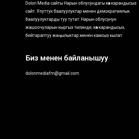
Dolon Media сайты Нарын облусундагы көз карандысыз
сайт. Улуттук баалуулуктар менен демократиялык
баалуулуктарды туу тутат. Нарын облусунун
жашоочуларын кыргыз тилинде, көз карандысыз,
бейтараптуу жаңылыктар менен камсыз кылат.
Биз менен байланышуу
dolonmediafm@gmail.com