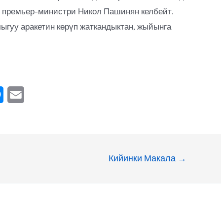
н премьер-министри Никол Пашинян келбейт.
гуу аракетин көрүп жаткандыктан, жыйынга
M
E
e
m
s
a
s
i
Кийинки Макала
→
e
l
n
g
e