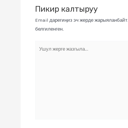
Пикир калтыруу
Email дарегиңиз эч жерде жарыяланбайт
белгиленген.