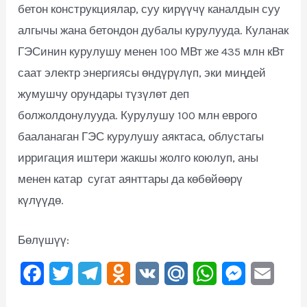
бетон конструкциялар, суу кирүүчү каналдын суу
алгычы жана бетондон дубалы курулууда. Куланак
ГЭСинин курулушу менен 100 МВт же 435 млн кВт
саат электр энергиясы өндүрүлүп, эки миңдей
жумушчу орундары түзүлөт деп
болжолдонулууда. Курулушу 100 млн еврого
бааланаган ГЭС курулушу аяктаса, облустагы
ирригация иштери жакшы жолго коюлуп, аны
менен катар сугат аянттары да көбөйөөрү
күлүүдө.
Бөлүшүү:
F
T
T
O
V
M
W
M
E
a
w
e
d
K
a
h
e
m