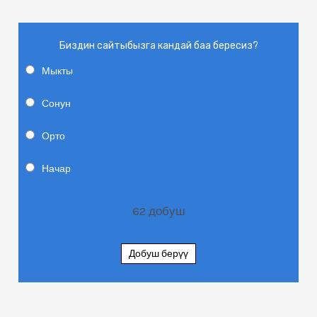
Биздин сайтыбызга кандай баа бересиз?
Мыкты
Сонун
Орто
Начар
62
добуш
Добуш берүү