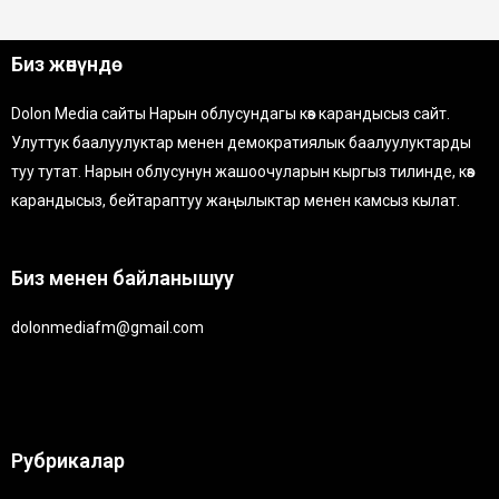
Биз жөнүндө
Dolon Media сайты Нарын облусундагы көз карандысыз сайт.
Улуттук баалуулуктар менен демократиялык баалуулуктарды
туу тутат. Нарын облусунун жашоочуларын кыргыз тилинде, көз
карандысыз, бейтараптуу жаңылыктар менен камсыз кылат.
Биз менен байланышуу
dolonmediafm@gmail.com
Рубрикалар