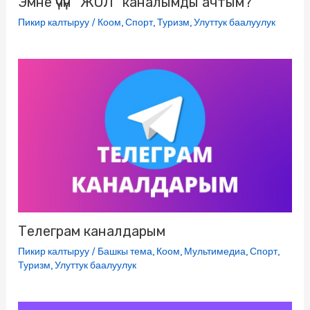
Эмне үчүн “ЖОЛ” каналымды ачтым?
Пикир калтыруу
/
Коом
,
Спорт
,
Туризм
,
Улуттук баалуулук
Телеграм каналдарым
Пикир калтыруу
/
Башкы тема
,
Коом
,
Мультимедиа
,
Спорт
,
Туризм
,
Улуттук баалуулук