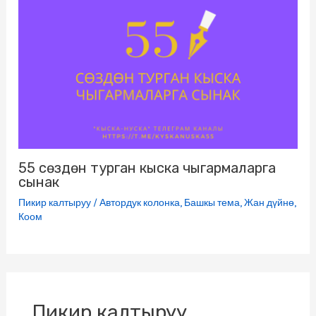
55 сөздөн турган кыска чыгармаларга
сынак
Пикир калтыруу
/
Автордук колонка
,
Башкы тема
,
Жан дүйнө
,
Коом
Пикир калтыруу