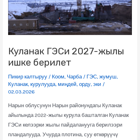
Куланак ГЭСи 2027-жылы
ишке берилет
Пикир калтыруу
/
Коом
,
Чарба
/
ГЭС
,
жумуш
,
Куланак
,
курулууда
,
миңдей
,
орду
,
эки
/
02.03.2026
Нарын облусунун Нарын районундагы Куланак
айылында 2022-жылы курула башталган Куланак
ГЭСи келээрки жылы пайдаланууга берилээри
пландалууда. Учурда плотина, суу өткөрүүчү