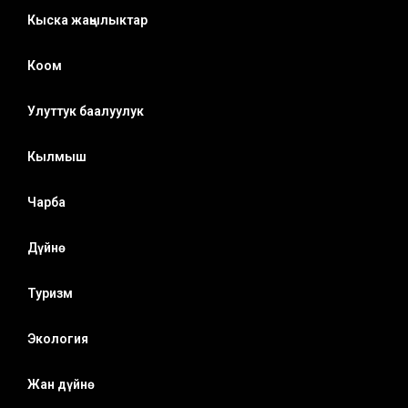
Кыска жаңылыктар
Коом
Улуттук баалуулук
Кылмыш
Чарба
Дүйнө
Туризм
Экология
Жан дүйнө