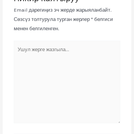
Email дарегиңиз эч жерде жарыяланбайт.
Сөзсүз толтурула турган жерлер
*
белгиси
менен белгиленген.