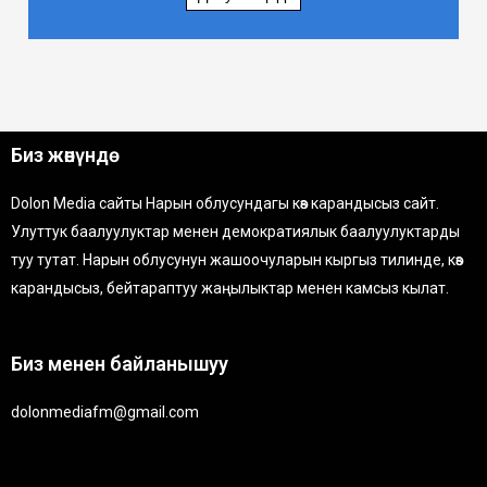
Биз жөнүндө
Dolon Media сайты Нарын облусундагы көз карандысыз сайт.
Улуттук баалуулуктар менен демократиялык баалуулуктарды
туу тутат. Нарын облусунун жашоочуларын кыргыз тилинде, көз
карандысыз, бейтараптуу жаңылыктар менен камсыз кылат.
Биз менен байланышуу
dolonmediafm@gmail.com