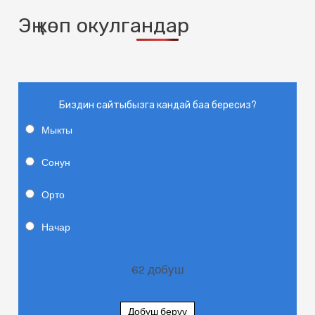
Эң көп окулгандар
Биздин сайтыбызга кандай баа бересиз?
Мыкты
Сонун
Орто
Начар
62
добуш
Добуш берүү