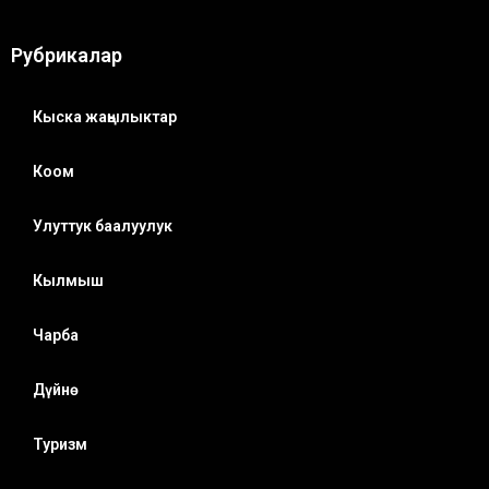
Рубрикалар
Кыска жаңылыктар
Коом
Улуттук баалуулук
Кылмыш
Чарба
Дүйнө
Туризм