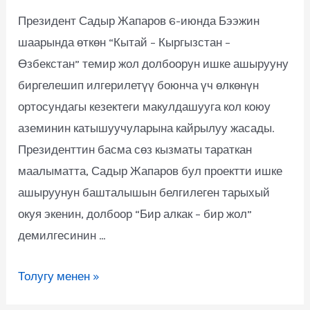
Президент Садыр Жапаров 6-июнда Бээжин
шаарында өткөн “Кытай – Кыргызстан –
Өзбекстан” темир жол долбоорун ишке ашырууну
биргелешип илгерилетүү боюнча үч өлкөнүн
ортосундагы кезектеги макулдашууга кол коюу
аземинин катышуучуларына кайрылуу жасады.
Президенттин басма сөз кызматы тараткан
маалыматта, Садыр Жапаров бул проектти ишке
ашыруунун башталышын белгилеген тарыхый
окуя экенин, долбоор “Бир алкак – бир жол”
демилгесинин …
Толугу менен »