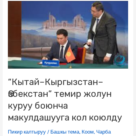
“Кытай–Кыргызстан–
Өзбекстан” темир жолун
куруу боюнча
макулдашууга кол коюлду
Пикир калтыруу
/
Башкы тема
,
Коом
,
Чарба