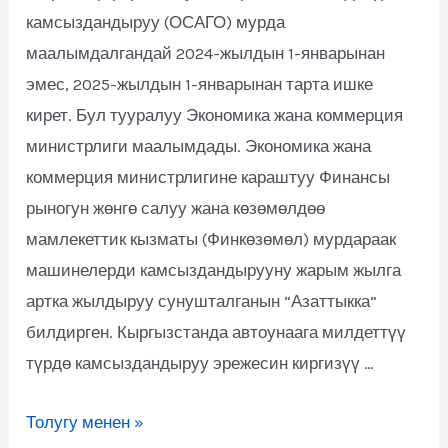
камсыздандыруу (ОСАГО) мурда
маалымдалгандай 2024-жылдын 1-январынан
эмес, 2025-жылдын 1-январынан тарта ишке
кирет. Бул тууралуу Экономика жана коммерция
министрлиги маалымдады. Экономика жана
коммерция министрлигине караштуу Финансы
рыногун жөнгө салуу жана көзөмөлдөө
мамлекеттик кызматы (Финкөзөмөл) мурдараак
машинелерди камсыздандырууну жарым жылга
артка жылдыруу сунушталганын “Азаттыкка”
билдирген. Кыргызстанда автоунаага милдеттүү
түрдө камсыздандыруу эрежесин киргизүү …
Толугу менен »