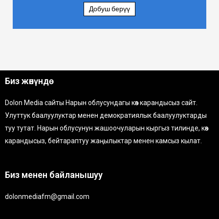
Добуш берүү
Биз жөнүндө
Dolon Media сайты Нарын облусундагы көз карандысыз сайт.
Улуттук баалуулуктар менен демократиялык баалуулуктарды
туу тутат. Нарын облусунун жашоочуларын кыргыз тилинде, көз
карандысыз, бейтараптуу жаңылыктар менен камсыз кылат.
Биз менен байланышуу
dolonmediafm@gmail.com