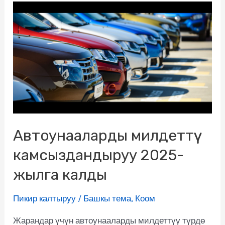
Автоунааларды милдеттүү
камсыздандыруу 2025-
жылга калды
Пикир калтыруу
/
Башкы тема
,
Коом
Жарандар үчүн автоунааларды милдеттүү түрдө