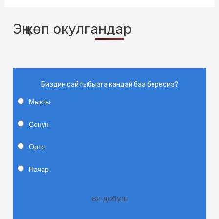
Эң көп окулгандар
Биздин сайтыбызга кандай баа бересиз?
Мыкты
Сонун
Орто
Начар
62
добуш