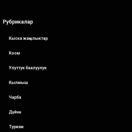
Рубрикалар
Кыска жаңылыктар
Коом
Улуттук баалуулук
Кылмыш
Чарба
Дүйнө
Туризм