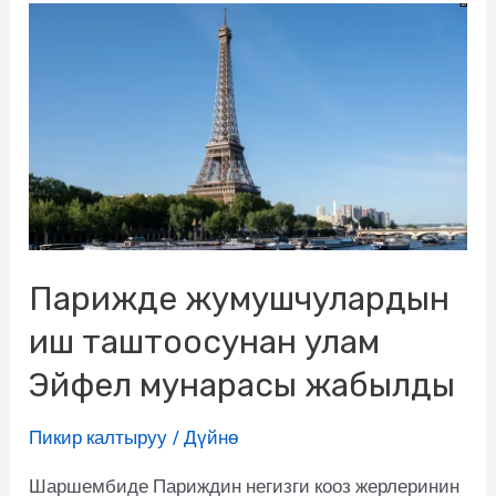
Парижде жумушчулардын
иш таштоосунан улам
Эйфел мунарасы жабылды
Пикир калтыруу
/
Дүйнө
Шаршембиде Париждин негизги кооз жерлеринин