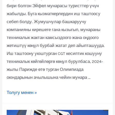
бири болгон Эйфел мунарасы туристтер үчүн
жабылды. Буга кызматкерлердин иш таштоосу
себеп болду. Жумушчулар башкаруучу
компанияны кирешеге гана кызыгып, мунараны
техникалык жактан камсыздоого жана оңдоого
жетиштүү көңүл бурбай жатат деп айыпташууда.
Иш таштоону уюштурган CGT кесиптик кошууну
техникалык көйгөйлөргө көңүл бурулбаса, 2024-
жылы Парижде өтө турган Олимпиада
оюндарынын ачылышына чейин мунара …
Толугу менен »