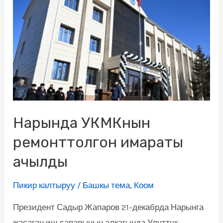
Нарында УКМКнын
ремонттолгон имараты
ачылды
Пикир калтыруу
/
Башкы тема
,
Коом
Президент Садыр Жапаров 21-декабрда Нарынга
жасаган иш сапарынын алкагында Улуттук