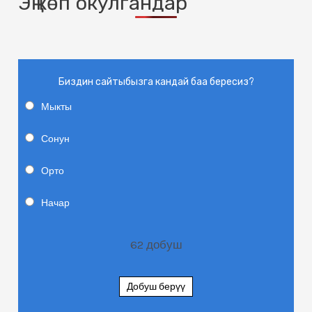
Эң көп окулгандар
Биздин сайтыбызга кандай баа бересиз?
Мыкты
Сонун
Орто
Начар
62
добуш
Добуш берүү