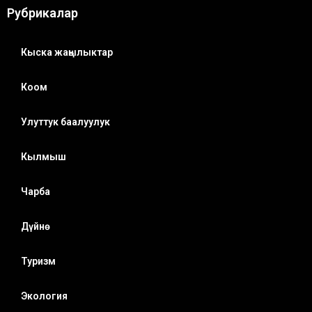
Рубрикалар
Кыска жаңылыктар
Коом
Улуттук баалуулук
Кылмыш
Чарба
Дүйнө
Туризм
Экология