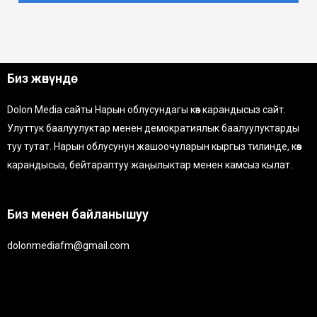
Биз жөнүндө
Dolon Media сайты Нарын облусундагы көз карандысыз сайт.
Улуттук баалуулуктар менен демократиялык баалуулуктарды
туу тутат. Нарын облусунун жашоочуларын кыргыз тилинде, көз
карандысыз, бейтараптуу жаңылыктар менен камсыз кылат.
Биз менен байланышуу
dolonmediafm@gmail.com