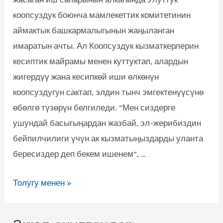
коопсуздук боюнча мамлекеттик комитетинин
аймактык башкармалыгынын жаңыланган
имаратын ачты. Ал Коопсуздук кызматкерлерин
кесиптик майрамы менен куттуктап, алардын
жигердүү жана кесипкөй иши өлкөнүн
коопсуздугун сактап, элдин тынч эмгектенүүсүнө
өбөлгө түзөрүн белгиледи. “Мен сиздерге
ушундай басыгыңардан жазбай, эл-жерибиздин
бейпилчилиги үчүн ак кызматыңыздарды уланта
бересиздер деп бекем ишенем”, …
Толугу менен »