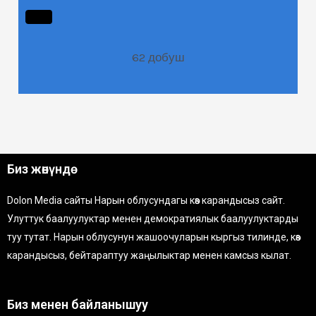
62
добуш
Биз жөнүндө
Dolon Media сайты Нарын облусундагы көз карандысыз сайт.
Улуттук баалуулуктар менен демократиялык баалуулуктарды
туу тутат. Нарын облусунун жашоочуларын кыргыз тилинде, көз
карандысыз, бейтараптуу жаңылыктар менен камсыз кылат.
Биз менен байланышуу