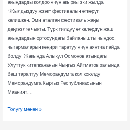
акындарды колдоо үчүн акыркы эки жылда
“Жылдыздуу жээк” фестивалын өткөрүп
келишкен. Эми аталган фестиваль жаңы
деңгээлге чыкты. Түрк тилдүү өлкөлөрдүн жаш
акындардын ортосундагы байланышты чыңдоо,
чыгармаларын кеңири таратуу үчүн аянтча пайда
болду. Жакында Алыкул Осмонов атындагы
Улуттук китепкананын Чыңгыз Айтматов залында
беш тараптуу Меморандумга кол коюлду.
Меморандумга Кыргыз Республикасынын
Мааният, …
Толугу менен »