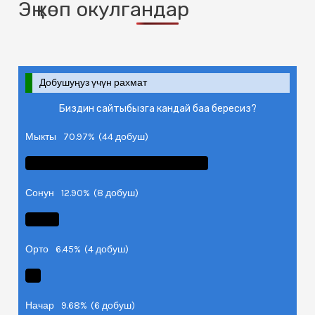
Эң көп окулгандар
Добушуңуз үчүн рахмат
Биздин сайтыбызга кандай баа бересиз?
Мыкты
70.97%
(44 добуш)
Сонун
12.90%
(8 добуш)
Орто
6.45%
(4 добуш)
Начар
9.68%
(6 добуш)