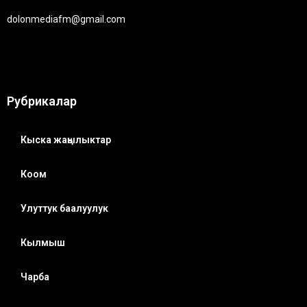
dolonmediafm@gmail.com
Рубрикалар
Кыска жаңылыктар
Коом
Улуттук баалуулук
Кылмыш
Чарба