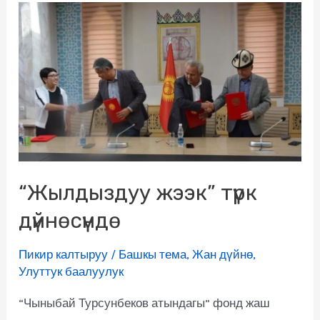
“Жылдыздуу жээк” түрк
дүйнөсүндө
Пикир калтыруу
/
Башкы тема
,
Жан дүйнө
,
Улуттук баалуулук
“Чыныбай Турсунбеков атындагы” фонд жаш