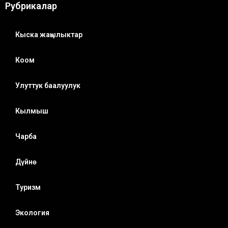
Рубрикалар
Кыска жаңылыктар
Коом
Улуттук баалуулук
Кылмыш
Чарба
Дүйнө
Туризм
Экология