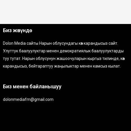
Биз жөнүндө
Dolon Media сайты Нарын облусундагы көз карандысыз сайт.
Улуттук баалуулуктар менен демократиялык баалуулуктарды
туу тутат. Нарын облусунун жашоочуларын кыргыз тилинде, көз
карандысыз, бейтараптуу жаңылыктар менен камсыз кылат.
Биз менен байланышуу
dolonmediafm@gmail.com