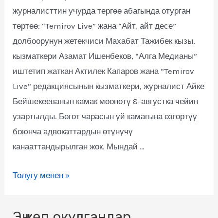
журналисттин учурда тергөө абагында отурган
төртөө: “Temirov Live” жана “Айт, айт десе”
долбоорунун жетекчиси Махабат Тажибек кызы,
кызматкери Азамат Ишенбеков, “Алга Медианы”
иштетип жаткан Актилек Капаров жана “Temirov
Live” редакциясынын кызматкери, журналист Айке
Бейшекееванын камак мөөнөтү 8-августка чейин
узартылды. Бөгөт чарасын үй камагына өзгөртүү
боюнча адвокаттардын өтүнүчү
канааттандырылган жок. Мындай …
Толугу менен »
Эң көп окулгандар