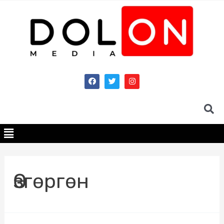
Өзгөргөн