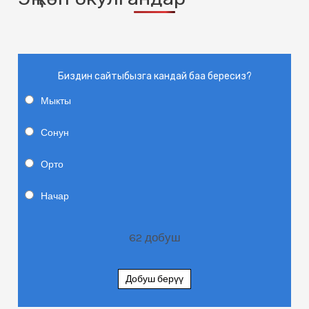
Биздин сайтыбызга кандай баа бересиз?
Мыкты
Сонун
Орто
Начар
62
добуш
Добуш берүү