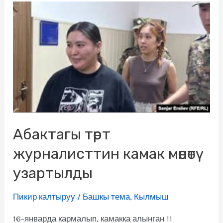
Абактагы төрт
журналисттин камак мөөнөтү
узартылды
Пикир калтыруу
/
Башкы тема
,
Кылмыш
16-январда кармалып, камакка алынган 11