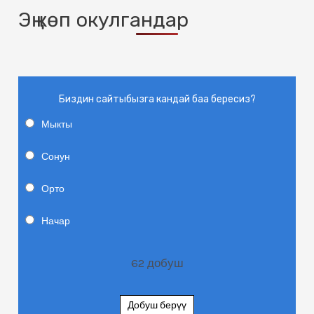
Эң көп окулгандар
Биздин сайтыбызга кандай баа бересиз?
Мыкты
Сонун
Орто
Начар
62
добуш
Добуш берүү