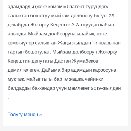
адамдарды (жеке көмөкчү) патент түрүндөгү
салыктан бошотуу мыйзам долбоору бүгүн, 28-
декабрда Жогорку Кеңеште 2-3-окуудан кабыл
алынды. Мыйзам долбооруна ылайык, жеке
көмөкчүлөр салыктан Жаңы жылдын 1-январынан
тартып бошотулат. Мыйзам долбоорун Жогорку
Кеңештин депутаты Дастан Жумабеков
демилгелеген. Дайыма бир адамдын кароосуна
муктаж, майыптыгы бар 18 жашка чейинки
балдарды баккандар үчүн мамлекет 2019-жылдан
…
Толугу менен »