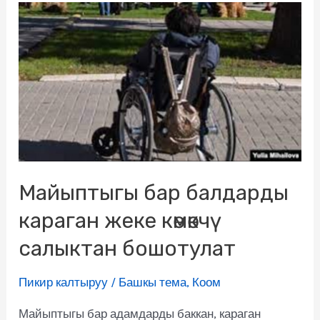
Майыптыгы бар балдарды
караган жеке көмөкчү
салыктан бошотулат
Пикир калтыруу
/
Башкы тема
,
Коом
Майыптыгы бар адамдарды баккан, караган