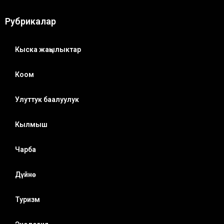
Рубрикалар
Кыска жаңылыктар
Коом
Улуттук баалуулук
Кылмыш
Чарба
Дүйнө
Туризм