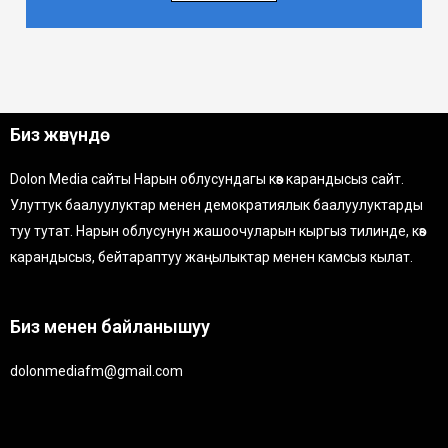
Биз жөнүндө
Dolon Media сайты Нарын облусундагы көз карандысыз сайт.
Улуттук баалуулуктар менен демократиялык баалуулуктарды
туу тутат. Нарын облусунун жашоочуларын кыргыз тилинде, көз
карандысыз, бейтараптуу жаңылыктар менен камсыз кылат.
Биз менен байланышуу
dolonmediafm@gmail.com