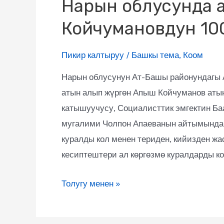
Нарын облусунда а
Койчумановдун 10
Пикир калтыруу
/
Башкы тема
,
Коом
Нарын облусунун Ат-Башы районундагы 
атын алып жүргөн Апыш Койчуманов атын
катышуучусу, Социалисттик эмгектин Б
мугалими Чолпон Апаеванын айтымында 
куралды кол менен териден, кийизден жа
кесиптештери ал көргөзмө куралдарды к
Толугу менен »