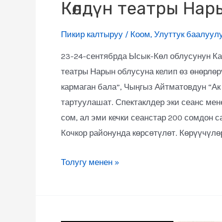
Көлдүн театры Нар
Пикир калтыруу
/
Коом
,
Улуттук баалуул
23-24-сентябрда Ысык-Көл облусунун 
театры Нарын облусуна келип өз өнөрлөр
кармаган бала”, Чыңгыз Айтматовдун “Ак
тартуулашат. Спектаклдер эки сеанс мен
сом, ал эми кечки сеанстар 200 сомдон 
Кочкор районунда көрсөтүлөт. Көрүүчүлө
Толугу менен »