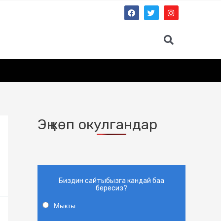
Эң көп окулгандар
Биздин сайтыбызга кандай баа
бересиз?
Мыкты