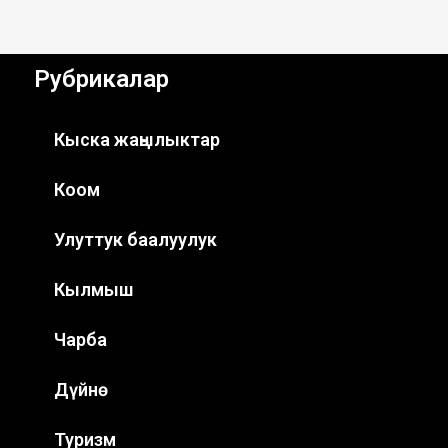
Рубрикалар
Кыска жаңылыктар
Коом
Улуттук баалуулук
Кылмыш
Чарба
Дүйнө
Туризм