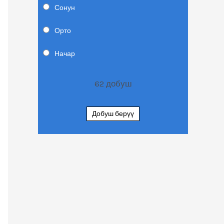
Сонун
Орто
Начар
62
добуш
Добуш берүү