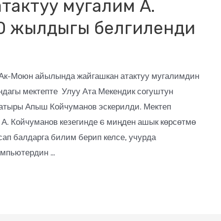
тактуу мугалим А.
0 жылдыгы белгиленди
Ак-Моюн айылында жайгашкан атактуу мугалимдин
дагы мектепте Улуу Ата Мекендик согуштун
аатыры Апыш Койчуманов эскерилди. Мектеп
А. Койчуманов кезегинде 6 миңден ашык көрсөтмө
сап балдарга билим берип келсе, учурда
омпьютердин …