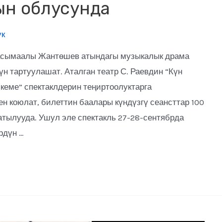
ын облусунда
ук
Касымаалы Жантөшев атындагы музыкалык драма
үн тартуулашат. Аталган театр С. Раевдин “Күн
 кеме” спектаклдерин теңиртоолуктарга
ен коюлат, билеттин баалары күндүзгү сеансттар 100
сатылууда. Ушул эле спектакль 27-28-сентябрда
рдүн …