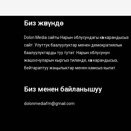
Биз жөнүндө
Dolon Media сайты Нарын облусундагы көз карандысыз
сайт. Улуттук баалуулуктар менен демократиялык
баалуулуктарды туу тутат. Нарын облусунун
жашоочуларын кыргыз тилинде, көз карандысыз,
бейтараптуу жаңылыктар менен камсыз кылат.
Биз менен байланышуу
dolonmediafm@gmail.com