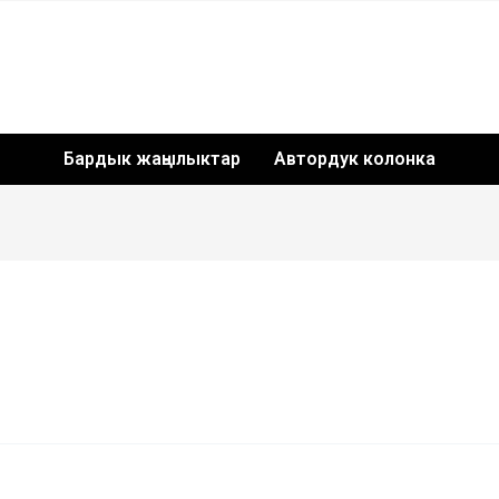
Бардык жаңылыктар
Автордук колонка