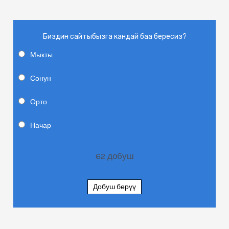
Биздин сайтыбызга кандай баа бересиз?
Мыкты
Сонун
Орто
Начар
62
добуш
Добуш берүү