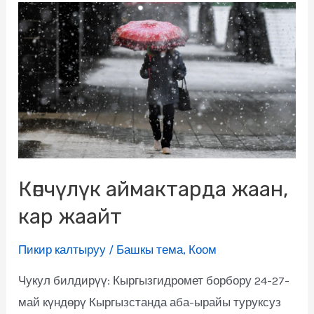
Көпчүлүк аймактарда жаан,
кар жаайт
Пикир калтыруу
/
Башкы тема
,
Коом
Чукул билдирүү: Кыргызгидромет борбору 24-27-
май күндөрү Кыргызстанда аба-ырайы туруксуз