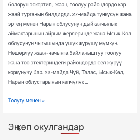
болорун эскертип, жаан, тоолуу райондордо кар
жаай турганын билдирди. 27-майда түнкүсүн жана
эртең менен Нарын облусунун дыйканчылык
аймактарынын айрым жерлеринде жана Ысык-Көл
облусунун чыгышында үшүк жүрүшү мүмкүн.
Нөшөрлүү жаан-чачынга байланыштуу тоолуу
жана тоо этектериндеги райондордо сел жүрүү
коркунучу бар. 23-майда Чүй, Талас, Ысык-Көл,
Нарын облустарынын көпчүлүк …
Толугу менен »
Эң көп окулгандар