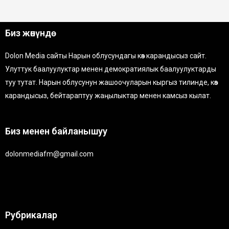
Биз жөнүндө
Dolon Media сайты Нарын облусундагы көз карандысыз сайт.
Улуттук баалуулуктар менен демократиялык баалуулуктарды
туу тутат. Нарын облусунун жашоочуларын кыргыз тилинде, көз
карандысыз, бейтараптуу жаңылыктар менен камсыз кылат.
Биз менен байланышуу
dolonmediafm@gmail.com
Рубрикалар