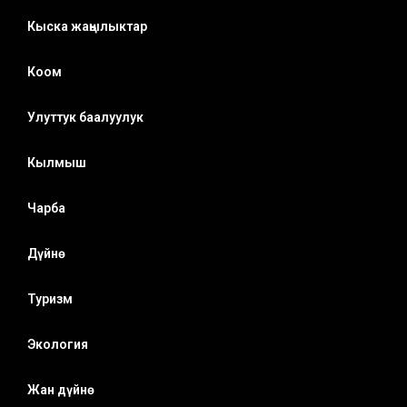
Кыска жаңылыктар
Коом
Улуттук баалуулук
Кылмыш
Чарба
Дүйнө
Туризм
Экология
Жан дүйнө