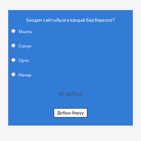
Биздин сайтыбызга кандай баа бересиз?
Мыкты
Сонун
Орто
Начар
62
добуш
Добуш берүү