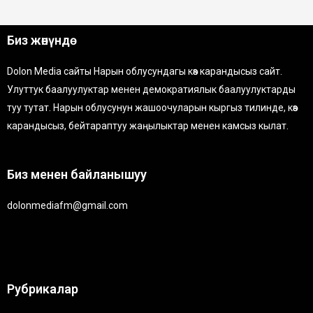
Биз жөнүндө
Dolon Media сайты Нарын облусундагы көз карандысыз сайт.
Улуттук баалуулуктар менен демократиялык баалуулуктарды
туу тутат. Нарын облусунун жашоочуларын кыргыз тилинде, көз
карандысыз, бейтараптуу жаңылыктар менен камсыз кылат.
Биз менен байланышуу
dolonmediafm@gmail.com
Рубрикалар