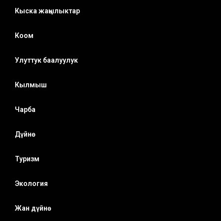
Кыска жаңылыктар
Коом
Улуттук баалуулук
Кылмыш
Чарба
Дүйнө
Туризм
Экология
Жан дүйнө