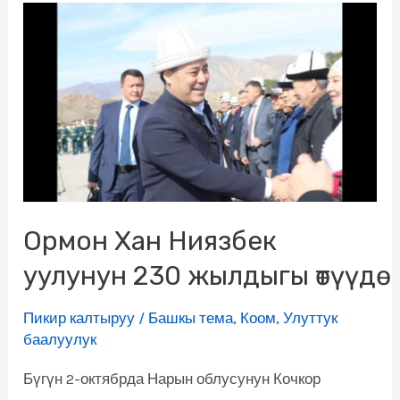
Ормон Хан Ниязбек
уулунун 230 жылдыгы өтүүдө
Пикир калтыруу
/
Башкы тема
,
Коом
,
Улуттук
баалуулук
Бүгүн 2-октябрда Нарын облусунун Кочкор