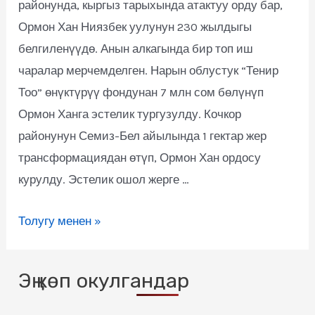
районунда, кыргыз тарыхында атактуу орду бар,
Ормон Хан Ниязбек уулунун 230 жылдыгы
белгиленүүдө. Анын алкагында бир топ иш
чаралар мерчемделген. Нарын облустук “Тенир
Тоо” өнүктүрүү фондунан 7 млн сом бөлүнүп
Ормон Ханга эстелик тургузулду. Кочкор
районунун Семиз-Бел айылында 1 гектар жер
трансформациядан өтүп, Ормон Хан ордосу
курулду. Эстелик ошол жерге …
Толугу менен »
Эң көп окулгандар