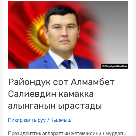
Райондук сот Алмамбет
Салиевдин камакка
алынганын ырастады
Пикир калтыруу
/
Кылмыш
Президенттик аппараттын жетекчисинин мурдагы