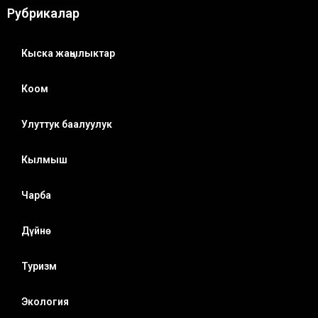
Рубрикалар
Кыска жаңылыктар
Коом
Улуттук баалуулук
Кылмыш
Чарба
Дүйнө
Туризм
Экология