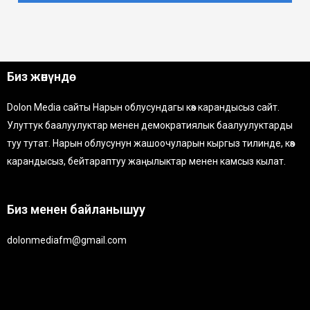
Биз жөнүндө
Dolon Media сайты Нарын облусундагы көз карандысыз сайт.
Улуттук баалуулуктар менен демократиялык баалуулуктарды
туу тутат. Нарын облусунун жашоочуларын кыргыз тилинде, көз
карандысыз, бейтараптуу жаңылыктар менен камсыз кылат.
Биз менен байланышуу
dolonmediafm@gmail.com