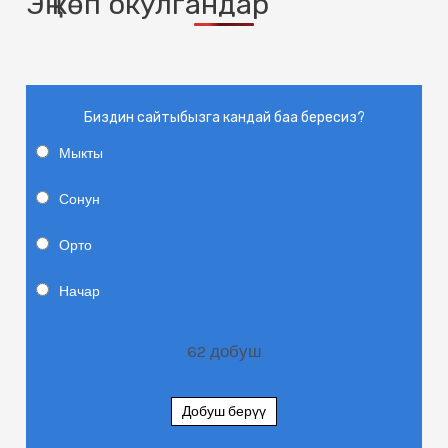
Эң көп окулгандар
Биздин сайтыбызга кандай баа бересиз?
Мыкты
Сонун
Орто
Начар
62
добуш
Добуш берүү