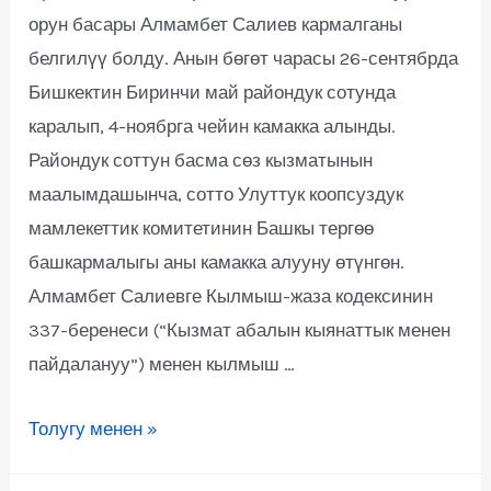
орун басары Алмамбет Салиев кармалганы
белгилүү болду. Анын бөгөт чарасы 26-сентябрда
Бишкектин Биринчи май райондук сотунда
каралып, 4-ноябрга чейин камакка алынды.
Райондук соттун басма сөз кызматынын
маалымдашынча, сотто Улуттук коопсуздук
мамлекеттик комитетинин Башкы тергөө
башкармалыгы аны камакка алууну өтүнгөн.
Алмамбет Салиевге Кылмыш-жаза кодексинин
337-беренеси (“Кызмат абалын кыянаттык менен
пайдалануу”) менен кылмыш …
Толугу менен »