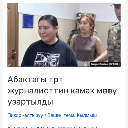
Абактагы төрт
журналисттин камак мөөнөтү
узартылды
Пикир калтыруу
/
Башкы тема
,
Кылмыш
16-январда кармалып, камакка алынган 11