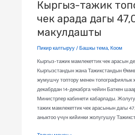
Кыргыз-тажик топ
чек арада дагы 47
макулдашты
Пикир калтыруу
/
Башкы тема
,
Коом
Кыргыз-тажик мамлекеттик чек арасын 
Кыргызстандын жана Тажикстандын Өкмө
жумушчу топтору менен топографиялык ж
декабрдан 14-декабрга чейин Баткен шаа
Министрлер кабинети кабарлады. Жолуг
тажик мамлекеттик чек арасынын дагы 4
аныктоо үчүн кийинки жолугушуу Тажикс
Толугу менен »