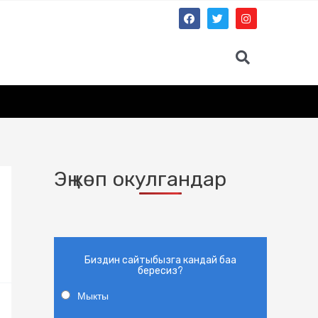
Эң көп окулгандар
Биздин сайтыбызга кандай баа
бересиз?
Мыкты