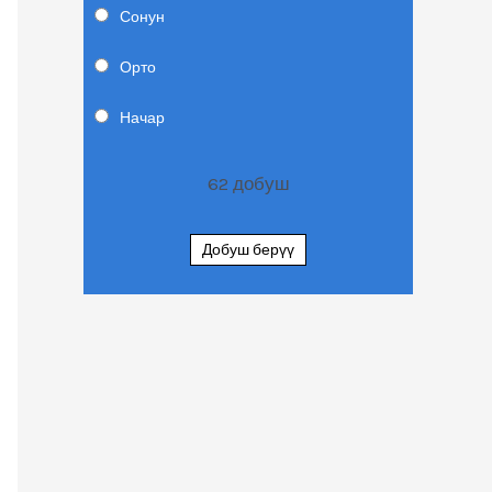
Сонун
Орто
Начар
62
добуш
Добуш берүү