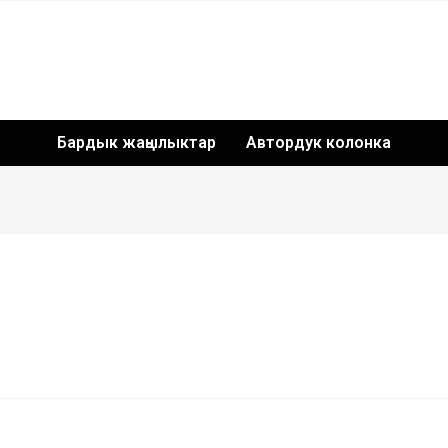
Бардык жаңылыктар
Автордук колонка