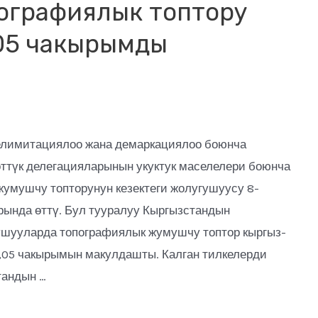
ографиялык топтору
,05 чакырымды
делимитациялоо жана демаркациялоо боюнча
ттүк делегацияларынын укуктук маселелери боюнча
умушчу топторунун кезектеги жолугушуусу 8-
рында өттү. Бул тууралуу Кыргызстандын
ушууларда топографиялык жумушчу топтор кыргыз-
7,05 чакырымын макулдашты. Калган тилкелерди
тандын …