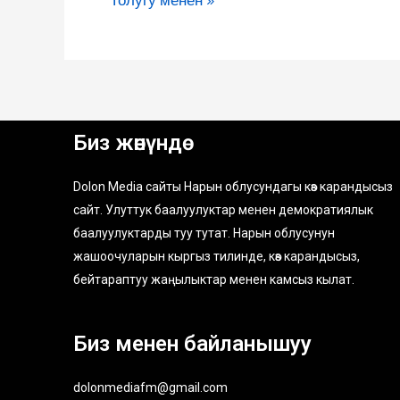
Биз жөнүндө
Dolon Media сайты Нарын облусундагы көз карандысыз
сайт. Улуттук баалуулуктар менен демократиялык
баалуулуктарды туу тутат. Нарын облусунун
жашоочуларын кыргыз тилинде, көз карандысыз,
бейтараптуу жаңылыктар менен камсыз кылат.
Биз менен байланышуу
dolonmediafm@gmail.com