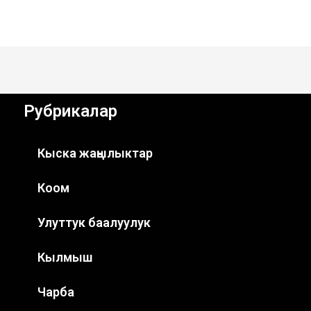
Рубрикалар
Кыска жаңылыктар
Коом
Улуттук баалуулук
Кылмыш
Чарба