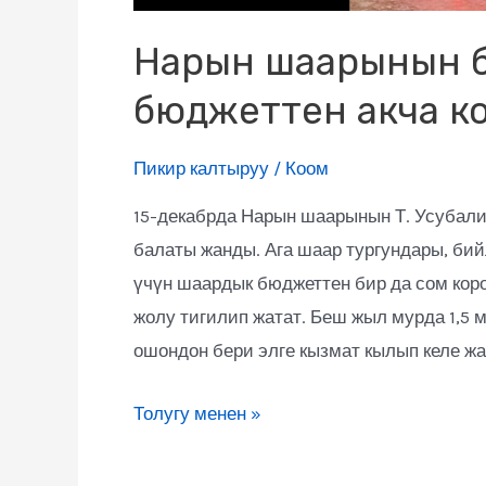
Нарын шаарынын б
бюджеттен акча к
Пикир калтыруу
/
Коом
15-декабрда Нарын шаарынын Т. Усубал
балаты жанды. Ага шаар тургундары, бий
үчүн шаардык бюджеттен бир да сом кор
жолу тигилип жатат. Беш жыл мурда 1,5
ошондон бери элге кызмат кылып келе жа
Толугу менен »