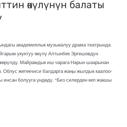
ттин өкүлүнүн балаты
ү
ындагы академиялык музыкалуу драма театрында
йгарым укуктуу өкүлү Алтынбек Эргешовдун
ткөрүлдү. Майрамдык иш чарага Нарын шаарынан
. Облус жетекчиси балдарга жаңы жылдык каалоо-
ты инсан болууга үндөдү. “Биз силерден кеп жакшы