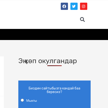
Эң көп окулгандар
Биздин сайтыбызга кандай баа
бересиз?
Мыкты