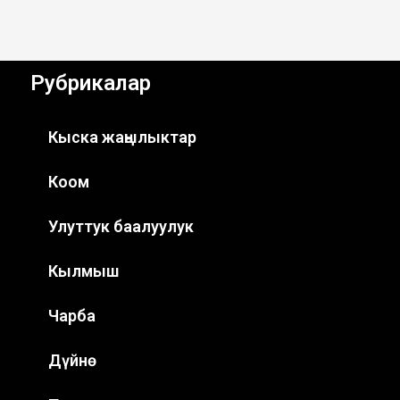
Рубрикалар
Кыска жаңылыктар
Коом
Улуттук баалуулук
Кылмыш
Чарба
Дүйнө