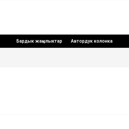
Бардык жаңылыктар
Автордук колонка