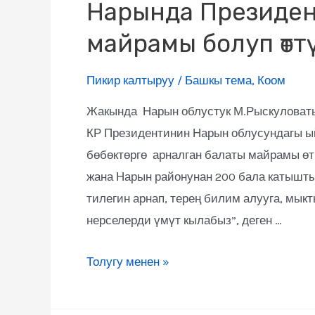
Нарында Президен
майрамы болуп өтт
Пикир калтыруу
/
Башкы тема
,
Коом
Жакында Нарын облустук М.Рыскуловат
КР Президентинин Нарын облусундагы ы
бөбөктөргө арналган балаты майрамы ө
жана Нарын районунан 200 бала катышты
тилегин арнап, терең билим алууга, мык
нерселерди үмүт кылабыз”, деген …
Толугу менен »