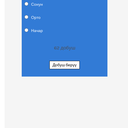
Сонун
Орто
Начар
62
добуш
Добуш берүү