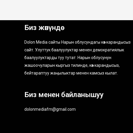
Биз жөнүндө
Dolon Media сайты Нарын облусундагы көз карандысыз
сайт. Улуттук баалуулуктар менен демократиялык
баалуулуктарды туу тутат. Нарын облусунун
жашоочуларын кыргыз тилинде, көз карандысыз,
бейтараптуу жаңылыктар менен камсыз кылат.
Биз менен байланышуу
dolonmediafm@gmail.com