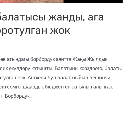
алатысы жанды, ага
оротулган жок
иев атындагы борбордук аянтта Жаңы Жылдык
лик өкүлдөрү катышты. Балатыны кооздоого, балаты
отулган жок. Анткени бул балат быйыл бешинчи
 млн сомго шаардык бюджеттен сатылып алынган,
т. Борбордук …