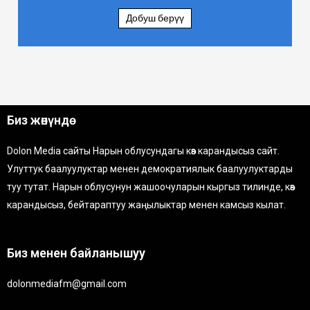
Добуш берүү
Биз жөнүндө
Dolon Media сайты Нарын облусундагы көз карандысыз сайт.
Улуттук баалуулуктар менен демократиялык баалуулуктарды
туу тутат. Нарын облусунун жашоочуларын кыргыз тилинде, көз
карандысыз, бейтараптуу жаңылыктар менен камсыз кылат.
Биз менен байланышуу
dolonmediafm@gmail.com