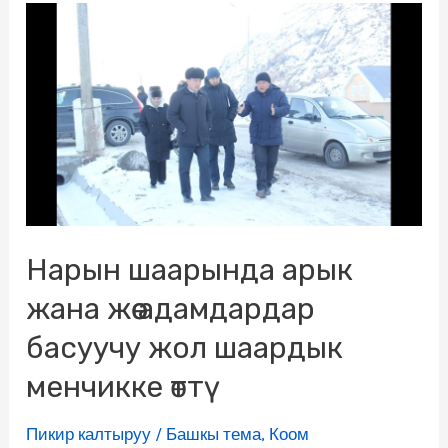
Нарын шаарында арык
жана жөө адамдардар
басуучу жол шаардык
менчикке өттү
Пикир калтыруу
/
Башкы тема
,
Коом