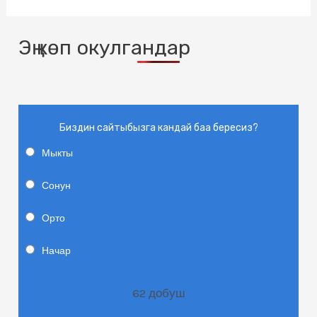
Эң көп окулгандар
Биздин сайтыбызга кандай баа бересиз?
Мыкты
Сонун
Орто
Начар
62
добуш