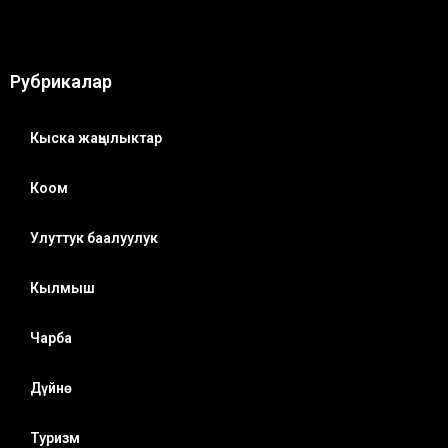
Рубрикалар
Кыска жаңылыктар
Коом
Улуттук баалуулук
Кылмыш
Чарба
Дүйнө
Туризм