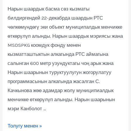
Нарын шаардык басма сөз кызматы
билдиргендей 22-декабрда шаардын РТС
чөлкөмүндөгү эки объект муниципалдык менчикке
өткөрүлүп алынды. Нарын шаардык мэриясы жана
MSDSPKG коомдук фонду менен
кызматташтыктын алкагында РТС аймагына
салынган 600 метр узундуктагы чоң арык жана
Нарын шаарынын туруктуулугун жогорулатуу
программасынын алкагында жасалган С.
Качкынова жөө адамдар жолу муниципиалдык
менчикке өткөрүлүп алынды. Нарын шаарынын
мэри Канболот …
Толугу менен »