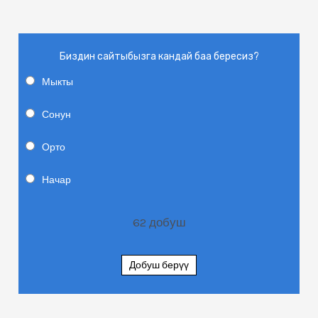
Биздин сайтыбызга кандай баа бересиз?
Мыкты
Сонун
Орто
Начар
62
добуш
Добуш берүү