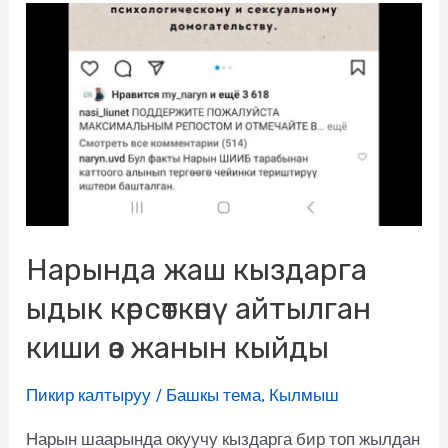
Нарында жаш кыздарга
ыдык көрсөткөнү айтылган
киши өз жанын кыйды
Пикир калтыруу
/
Башкы тема
,
Кылмыш
Нарын шаарында окуучу кыздарга бир топ жылдан