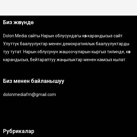
Биз жөнүндө
Dolon Media сайты Нарын облусундагы көз карандысыз сайт.
Улуттук баалуулуктар менен демократиялык баалуулуктарды
туу тутат. Нарын облусунун жашоочуларын кыргыз тилинде, көз
карандысыз, бейтараптуу жаңылыктар менен камсыз кылат.
Биз менен байланышуу
dolonmediafm@gmail.com
Рубрикалар