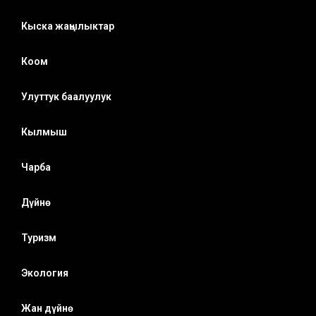
Кыска жаңылыктар
Коом
Улуттук баалуулук
Кылмыш
Чарба
Дүйнө
Туризм
Экология
Жан дүйнө