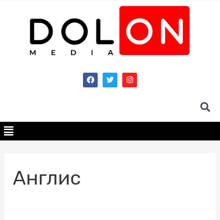
Англис