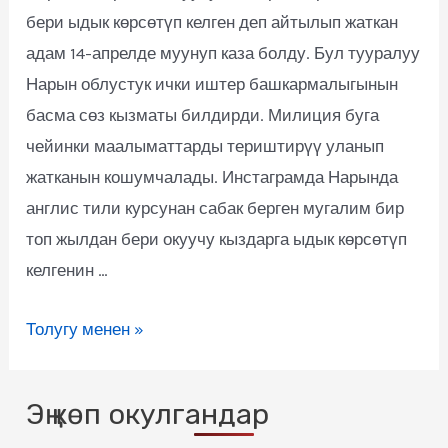
бери ыдык көрсөтүп келген деп айтылып жаткан
адам 14-апрелде муунуп каза болду. Бул тууралуу
Нарын облустук ички иштер башкармалыгынын
басма сөз кызматы билдирди. Милиция буга
чейинки маалыматтарды териштирүү уланып
жатканын кошумчалады. Инстаграмда Нарында
англис тили курсунан сабак берген мугалим бир
топ жылдан бери окуучу кыздарга ыдык көрсөтүп
келгенин …
Толугу менен »
Эң көп окулгандар