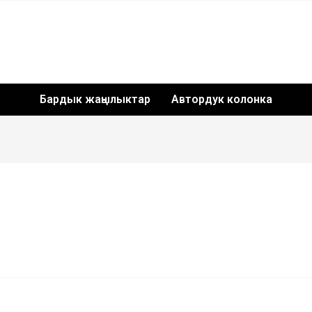
Бардык жаңылыктар
Автордук колонка