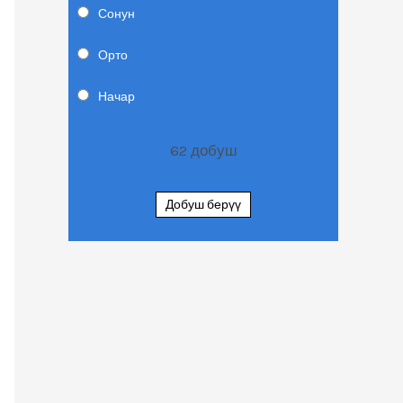
Сонун
Орто
Начар
62
добуш
Добуш берүү