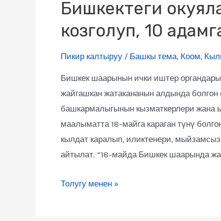
Бишкектеги окуял
козголуп, 10 адам
Пикир калтыруу
/
Башкы тема
,
Коом
,
Кы
Бишкек шаарынын ички иштер органдары 
жайгашкан жатакананын алдында болгон 
башкармалыгынын кызматкерлери жана ы
маалыматта 18-майга караган түнү болг
кылдат каралып, иликтенери, мыйзамсыз
айтылат. “18-майда Бишкек шаарында жа
Толугу менен »