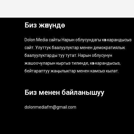
Биз жөнүндө
Dolon Media сайты Нарын облусундагы көз карандысыз
сайт. Улуттук баалуулуктар менен демократиялык
баалуулуктарды туу тутат. Нарын облусунун
жашоочуларын кыргыз тилинде, көз карандысыз,
бейтараптуу жаңылыктар менен камсыз кылат.
Биз менен байланышуу
dolonmediafm@gmail.com