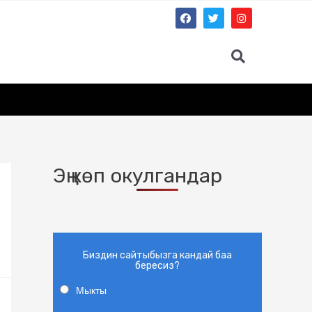
Эң көп окулгандар
Биздин сайтыбызга кандай баа
бересиз?
Мыкты