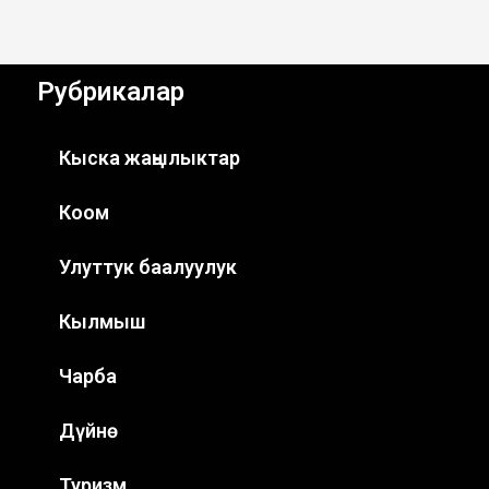
Рубрикалар
Кыска жаңылыктар
Коом
Улуттук баалуулук
Кылмыш
Чарба
Дүйнө
Туризм