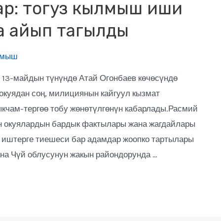
ар: тогуз кылмыш иши
га айып тагылды
лмыш
13-майдын түнүндө Атай Огонбаев көчөсүндө
окуядан соң, милициянын кайгуул кызмат
кчам-тергөө тобу жөнөтүлгөнүн кабарлады.Расмий
он окуялардын бардык фактылары жана жагдайлары
 иштерге тиешеси бар адамдар жоопко тартылары
на Чүй облусунун жакын райондорунда …