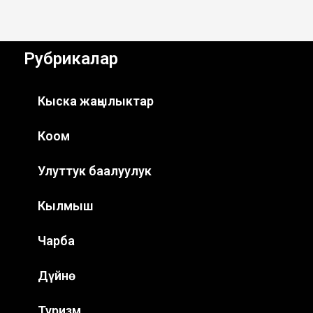
Рубрикалар
Кыска жаңылыктар
Коом
Улуттук баалуулук
Кылмыш
Чарба
Дүйнө
Туризм