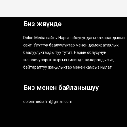
Биз жөнүндө
Dolon Media сайты Нарын облусундагы көз карандысыз
сайт. Улуттук баалуулуктар менен демократиялык
баалуулуктарды туу тутат. Нарын облусунун
жашоочуларын кыргыз тилинде, көз карандысыз,
бейтараптуу жаңылыктар менен камсыз кылат.
Биз менен байланышуу
dolonmediafm@gmail.com