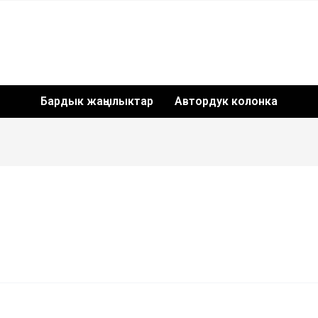
Бардык жаңылыктар
Автордук колонка