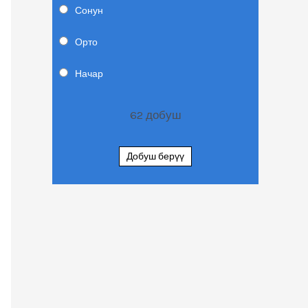
Сонун
Орто
Начар
62
добуш
Добуш берүү