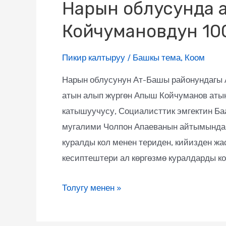
Нарын облусунда а
Койчумановдун 10
Пикир калтыруу
/
Башкы тема
,
Коом
Нарын облусунун Ат-Башы районундагы 
атын алып жүргөн Апыш Койчуманов атын
катышуучусу, Социалисттик эмгектин Б
мугалими Чолпон Апаеванын айтымында 
куралды кол менен териден, кийизден жа
кесиптештери ал көргөзмө куралдарды к
Толугу менен »