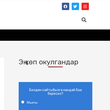
Эң көп окулгандар
Биздин сайтыбызга кандай баа
бересиз?
Мыкты