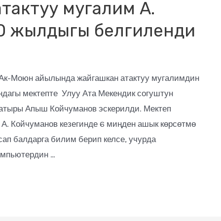
тактуу мугалим А.
0 жылдыгы белгиленди
Ак-Моюн айылында жайгашкан атактуу мугалимдин
дагы мектепте Улуу Ата Мекендик согуштун
аатыры Апыш Койчуманов эскерилди. Мектеп
А. Койчуманов кезегинде 6 миңден ашык көрсөтмө
сап балдарга билим берип келсе, учурда
омпьютердин …