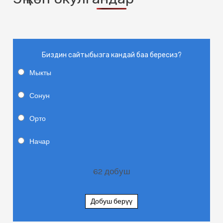
Биздин сайтыбызга кандай баа бересиз?
Мыкты
Сонун
Орто
Начар
62
добуш
Добуш берүү