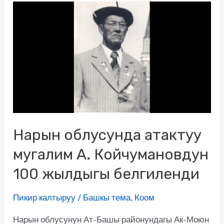
Нарын облусунда атактуу
мугалим А. Койчумановдун
100 жылдыгы белгиленди
Пикир калтыруу
/
Башкы тема
,
Коом
Нарын облусунун Ат-Башы районундагы Ак-Моюн