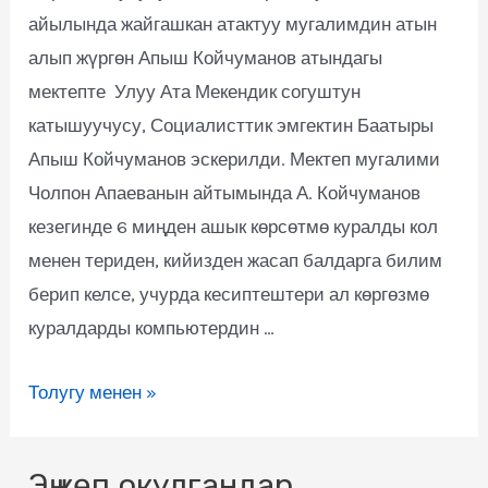
айылында жайгашкан атактуу мугалимдин атын
алып жүргөн Апыш Койчуманов атындагы
мектепте Улуу Ата Мекендик согуштун
катышуучусу, Социалисттик эмгектин Баатыры
Апыш Койчуманов эскерилди. Мектеп мугалими
Чолпон Апаеванын айтымында А. Койчуманов
кезегинде 6 миңден ашык көрсөтмө куралды кол
менен териден, кийизден жасап балдарга билим
берип келсе, учурда кесиптештери ал көргөзмө
куралдарды компьютердин …
Толугу менен »
Эң көп окулгандар