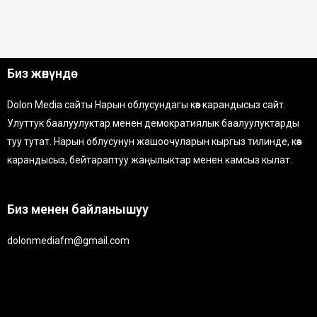
Биз жөнүндө
Dolon Media сайты Нарын облусундагы көз карандысыз сайт.
Улуттук баалуулуктар менен демократиялык баалуулуктарды
туу тутат. Нарын облусунун жашоочуларын кыргыз тилинде, көз
карандысыз, бейтараптуу жаңылыктар менен камсыз кылат.
Биз менен байланышуу
dolonmediafm@gmail.com