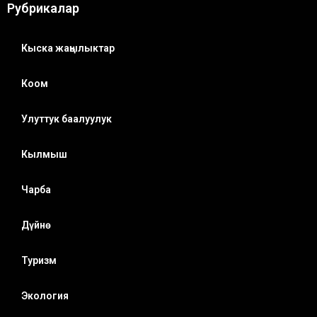
Рубрикалар
Кыска жаңылыктар
Коом
Улуттук баалуулук
Кылмыш
Чарба
Дүйнө
Туризм
Экология