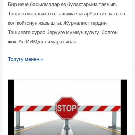
Бир нече басылмалар өз булактарына таянып,
Ташиев маалыматты ачыкка чыгарбоо тил катына
кол койгонун жазышты. Журналисттердин
Ташиевге суроо берүүгө мүмкүнчүлүгү болгон
жок. Ал ИИМдин имаратынан …
Толугу менен »