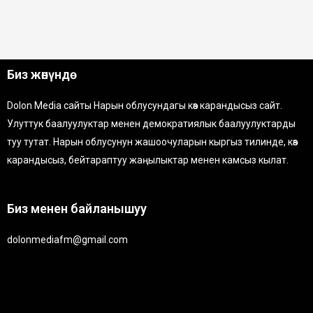
Биз жөнүндө
Dolon Media сайты Нарын облусундагы көз карандысыз сайт.
Улуттук баалуулуктар менен демократиялык баалуулуктарды
туу тутат. Нарын облусунун жашоочуларын кыргыз тилинде, көз
карандысыз, бейтараптуу жаңылыктар менен камсыз кылат.
Биз менен байланышуу
dolonmediafm@gmail.com