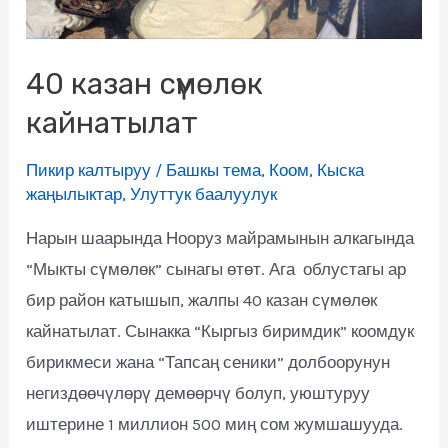
40 казан сүмөлөк
кайнатылат
Пикир калтыруу
/
Башкы тема
,
Коом
,
Кыска
жаңылыктар
,
Улуттук баалуулук
Нарын шаарында Нооруз майрамынын алкагында
“Мыкты сүмөлөк” сынагы өтөт. Ага облустагы ар
бир район катышып, жалпы 40 казан сүмөлөк
кайнатылат. Сынакка “Кыргыз биримдик” коомдук
бирикмеси жана “Тапсаң сеники” долбоорунун
негиздөөчүлөрү демөөрчү болуп, уюштуруу
иштерине 1 миллион 500 миң сом жумшашууда.