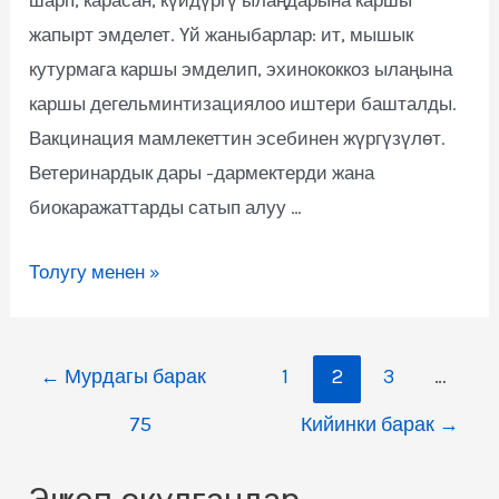
жапырт эмделет. Үй жаныбарлар: ит, мышык
кутурмага каршы эмделип, эхинококкоз ылаңына
каршы дегельминтизациялоо иштери башталды.
Вакцинация мамлекеттин эсебинен жүргүзүлөт.
Ветеринардык дары -дармектерди жана
биокаражаттарды сатып алуу …
Толугу менен »
←
Мурдагы барак
1
2
3
…
75
Кийинки барак
→
Эң көп окулгандар