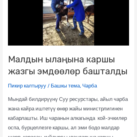
Малдын ылаңына каршы
жазгы эмдөөлөр башталды
Пикир калтыруу
/
Башкы тема
,
Чарба
Мындай билдирүүнү Суу ресурстары, айыл чарба
жана кайра иштетүү өнөр жайы министрлигинен
кабарлашты. Иш чаранын алкагында кой-эчкилер
оспа, бурцеллезге каршы, ал эми бодо малдар
шарп, карасан, күйдүргү ылаңдарына каршы