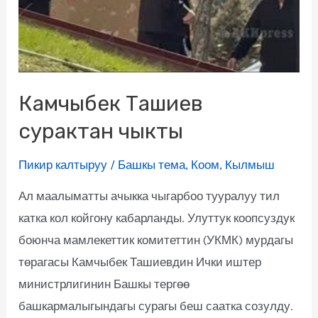
Камчыбек Ташиев
сурактан чыкты
Пикир калтыруу
/
Башкы тема
,
Коом
,
Кылмыш
Ал маалыматты ачыкка чыгарбоо тууралуу тил
катка кол койгону кабарланды. Улуттук коопсуздук
боюнча мамлекеттик комитеттин (УКМК) мурдагы
төрагасы Камчыбек Ташиевдин Ички иштер
министрлигинин Башкы тергөө
башкармалыгындагы сурагы беш саатка созулду.