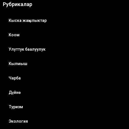
Рубрикалар
Кыска жаңылыктар
Коом
Улуттук баалуулук
Кылмыш
Чарба
Дүйнө
Туризм
Экология