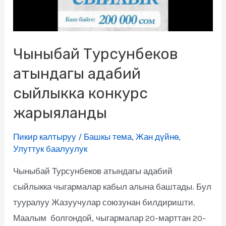
Чыныбай Турсунбеков
атындагы адабий
сыйлыкка конкурс
жарыяланды
Пикир калтыруу
/
Башкы тема
,
Жан дүйнө
,
Улуттук баалуулук
Чыныбай Турсунбеков атындагы адабий
сыйлыкка чыгармалар кабыл алына баштады. Бул
тууралуу Жазуучулар союзунан билдиришти.
Маалым болгондой, чыгармалар 20-марттан 20-