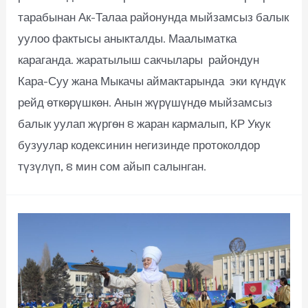
тарабынан Ак-Талаа районунда мыйзамсыз балык
уулоо фактысы аныкталды. Маалыматка
караганда. жаратылыш сакчылары райондун
Кара-Суу жана Мыкачы аймактарында эки күндүк
рейд өткөрүшкөн. Анын жүрүшүндө мыйзамсыз
балык уулап жүргѳн 8 жаран кармалып, КР Укук
бузуулар кодексинин негизинде протоколдор
түзүлүп, 8 мин сом айып салынган.