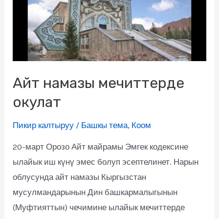
Айт намазы мечиттерде
окулат
Пикир калтыруу
/
Башкы тема
,
Коом
20-март Орозо Айт майрамы Эмгек кодексине
ылайык иш күнү эмес болуп эсептелинет. Нарын
облусунда айт намазы Кыргызстан
мусулмандарынын Дин башкармалыгынын
(Муфтияттын) чечимине ылайык мечиттерде