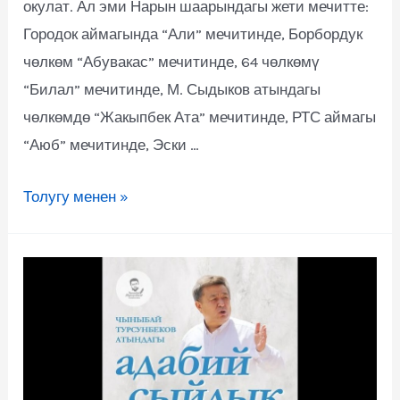
окулат. Ал эми Нарын шаарындагы жети мечитте:
Городок аймагында “Али” мечитинде, Борбордук
чөлкөм “Абувакас” мечитинде, 64 чөлкөмү
“Билал” мечитинде, М. Сыдыков атындагы
чөлкөмдө “Жакыпбек Ата” мечитинде, РТС аймагы
“Аюб” мечитинде, Эски …
Толугу менен »