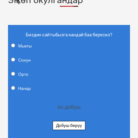
Биздин сайтыбызга кандай баа бересиз?
Мыкты
Сонун
Орто
Начар
62
добуш
Добуш берүү