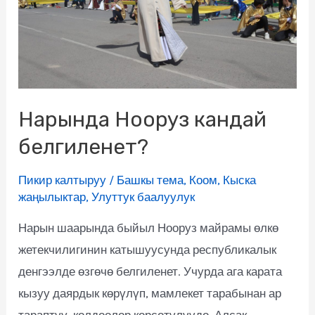
Нарында Нооруз кандай
белгиленет?
Пикир калтыруу
/
Башкы тема
,
Коом
,
Кыска
жаңылыктар
,
Улуттук баалуулук
Нарын шаарында быйыл Нооруз майрамы өлкө
жетекчилигинин катышуусунда республикалык
денгээлде өзгөчө белгиленет. Учурда ага карата
кызуу даярдык көрүлүп, мамлекет тарабынан ар