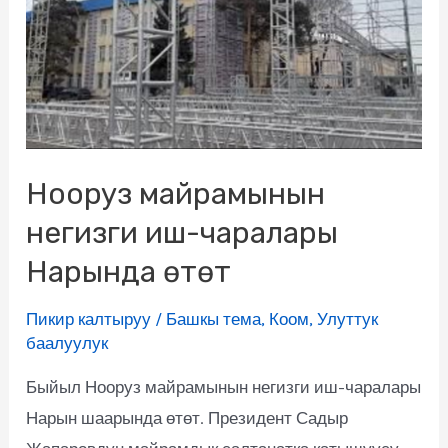
Нооруз майрамынын
негизги иш-чаралары
Нарында өтөт
Пикир калтыруу
/
Башкы тема
,
Коом
,
Улуттук
баалуулук
Быйыл Нооруз майрамынын негизги иш-чаралары
Нарын шаарында өтөт. Президент Садыр