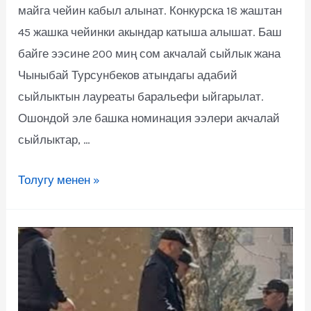
майга чейин кабыл алынат. Конкурска 18 жаштан
45 жашка чейинки акындар катыша алышат. Баш
байге ээсине 200 миң сом акчалай сыйлык жана
Чыныбай Турсунбеков атындагы адабий
сыйлыктын лауреаты баральефи ыйгарылат.
Ошондой эле башка номинация ээлери акчалай
сыйлыктар, …
Толугу менен »