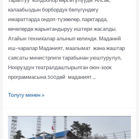
тараптуу колдоолор көрсөтүлүүдө. Алсак,
калаабыздын борбордук бөлүгүндөгү
имараттарда ондоп-түзөөлөр, парктарда,
көчөлөрдө жарыктандыруу иштери жасалды.
Атайын техникалар алынып келинди. Маданий
иш-чаралар Маданият, маалымат жана жаштар
саясаты министрлиги тарабынан уюштурулуп,
Нооруздун театралдаштырылган оюн-зоок
программасына 500дөй маданият …
Толугу менен »