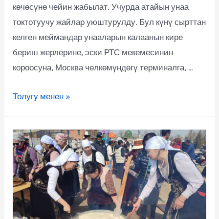
көчөсүнө чейин жабылат. Учурда атайын унаа
токтотуучу жайлар уюштурулду. Бул күнү сырттан
келген меймандар унааларын калаанын кире
бериш жерлерине, эски РТС мекемесинин
короосуна, Москва чөлкөмүндөгү терминалга, …
Толугу менен »