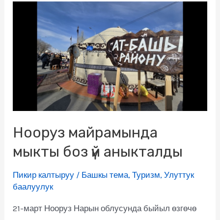
Нооруз майрамында
мыкты боз үй аныкталды
Пикир калтыруу
/
Башкы тема
,
Туризм
,
Улуттук
баалуулук
21-март Нооруз Нарын облусунда быйыл өзгөчө