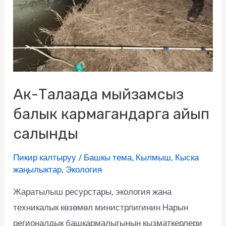
Ак-Талаада мыйзамсыз
балык кармагандарга айып
салынды
Пикир калтыруу
/
Башкы тема
,
Кылмыш
,
Кыска
жаңылыктар
,
Экология
Жаратылыш ресурстары, экология жана
техникалык көзөмөл министрлигинин Нарын
регионалдык башкармалыгынын кызматкерлери