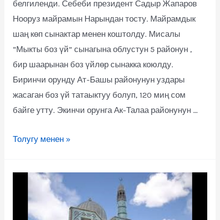
белгиленди. Себеби президент Садыр Жапаров
Нооруз майрамын Нарындан тосту. Майрамдык
шаң көп сынактар менен коштолду. Мисалы
“Мыкты боз үй” сынагына облустун 5 районун ,
бир шаарынан боз үйлөр сынакка коюлду.
Биринчи орунду Ат-Башы районунун уздары
жасаган боз үй татаыктуу болуп, 120 миң сом
байге утту. Экинчи орунга Ак-Талаа районунун …
Толугу менен »