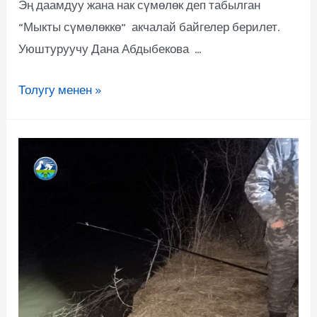
Эң даамдуу жана нак сүмөлөк деп табылган
“Мыкты сүмөлөккө” акчалай байгелер берилет.
Уюштуруучу Дана Абдыбекова …
Толугу менен »