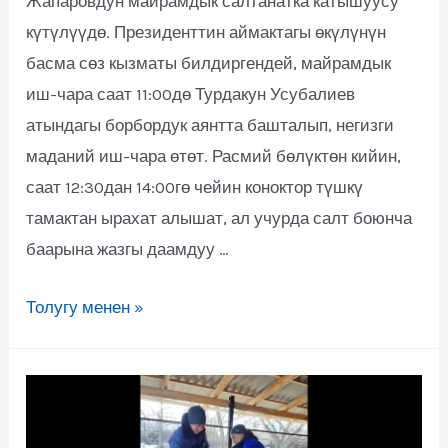
Жапаровдун майрамдык салтанатка катышуусу
күтүлүүдө. Президенттин аймактагы өкүлүнүн
басма сөз кызматы билдиргендей, майрамдык
иш-чара саат 11:00дө Турдакун Усубалиев
атындагы борбордук аянтта башталып, негизги
маданий иш-чара өтөт. Расмий бөлүктөн кийин,
саат 12:30дан 14:00гө чейин коноктор түшкү
тамактан ырахат алышат, ал учурда салт боюнча
баарына жазгы даамдуу …
Толугу менен »