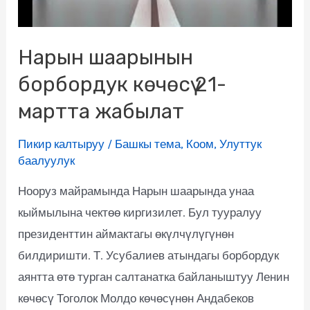
Нарын шаарынын
борбордук көчөсү 21-
мартта жабылат
Пикир калтыруу
/
Башкы тема
,
Коом
,
Улуттук
баалуулук
Нооруз майрамында Нарын шаарында унаа
кыймылына чектөө киргизилет. Бул тууралуу
президенттин аймактагы өкүлчүлүгүнөн
билдиришти. Т. Усубалиев атындагы борбордук
аянтта өтө турган салтанатка байланыштуу Ленин
көчөсү Тоголок Молдо көчөсүнөн Андабеков