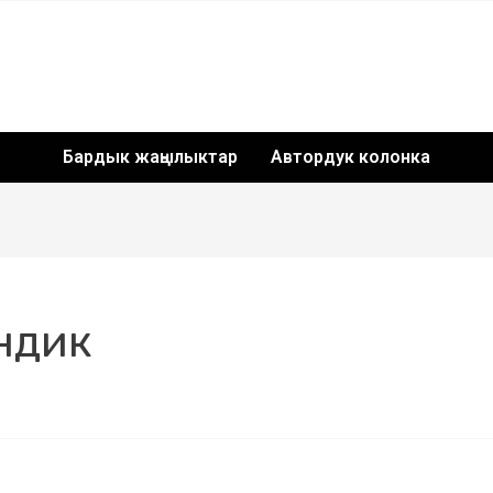
Бардык жаңылыктар
Автордук колонка
ндик