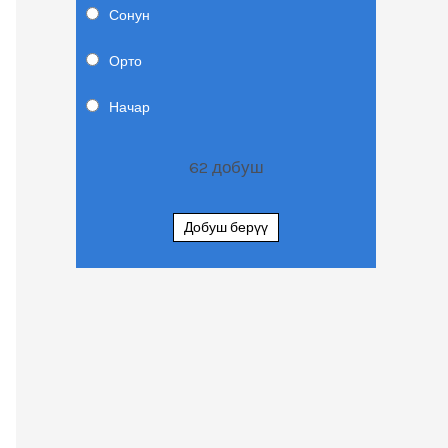
Сонун
Орто
Начар
62
добуш
Добуш берүү