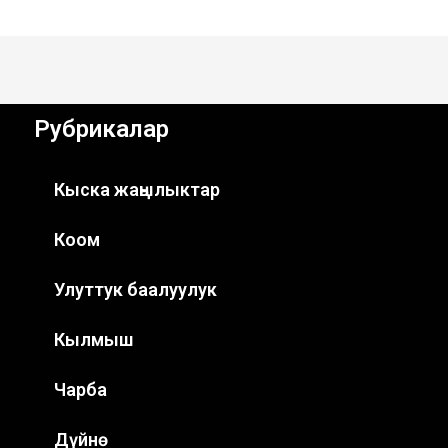
Рубрикалар
Кыска жаңылыктар
Коом
Улуттук баалуулук
Кылмыш
Чарба
Дүйнө