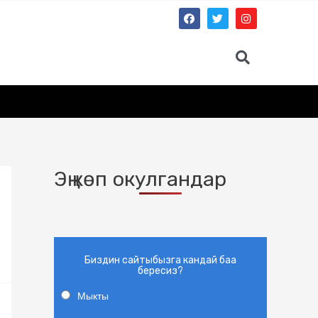
Эң көп окулгандар
Биздин сайтыбызга кандай баа
бересиз?
Мыкты