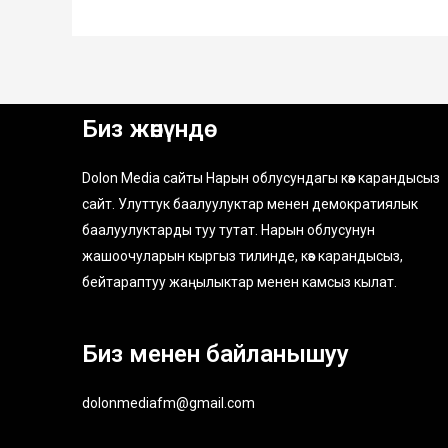
Биз жөнүндө
Dolon Media сайты Нарын облусундагы көз карандысыз
сайт. Улуттук баалуулуктар менен демократиялык
баалуулуктарды туу тутат. Нарын облусунун
жашоочуларын кыргыз тилинде, көз карандысыз,
бейтараптуу жаңылыктар менен камсыз кылат.
Биз менен байланышуу
dolonmediafm@gmail.com