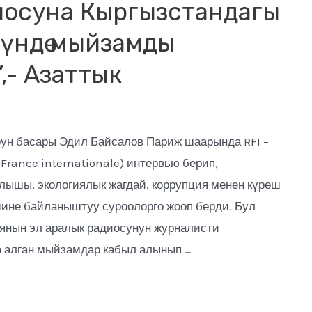
диосуна Кыргызстандагы
нүндө мыйзамды
,- Азаттык
ун басары Эдил Байсалов Париж шаарында RFI –
France internationale) интервью берип,
лышы, экологиялык жагдай, коррупция менен күрөш
ине байланыштуу суроолорго жооп берди. Бул
янын эл аралык радиосунун журналисти
а алган мыйзамдар кабыл алынып …