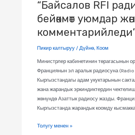
“Байсалов RFI ра
бейөкмөт уюмдар жө
комментарийледи”
Пикир калтыруу
/
Дүйнө
,
Коом
Министрлер кабинетинин төрагасынын ор
Франциянын эл аралык радиосуна (Radio 
Кыргызстандагы адам укуктарынын сакта
жана жарандык эркиндиктердин чектелиш
жөнүндө Азаттык радиосу жазды. Франци
Кыргызстанда жарандык коомду кысмакк
Толугу менен »