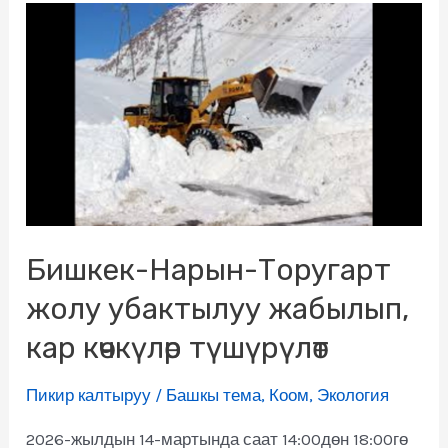
Бишкек-Нарын-Торугарт
жолу убактылуу жабылып,
кар көчкүлөр түшүрүлөт
Пикир калтыруу
/
Башкы тема
,
Коом
,
Экология
2026-жылдын 14-мартында саат 14:00дөн 18:00гө