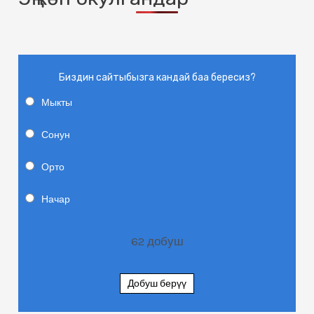
Биздин сайтыбызга кандай баа бересиз?
Мыкты
Сонун
Орто
Начар
62
добуш
Добуш берүү