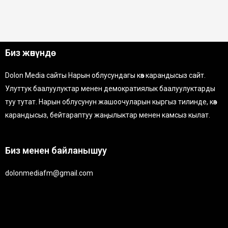
Биз жөнүндө
Dolon Media сайты Нарын облусундагы көз карандысыз сайт.
Улуттук баалуулуктар менен демократиялык баалуулуктарды
туу тутат. Нарын облусунун жашоочуларын кыргыз тилинде, көз
карандысыз, бейтараптуу жаңылыктар менен камсыз кылат.
Биз менен байланышуу
dolonmediafm@gmail.com