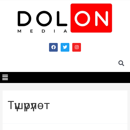
Түшүрүлөт