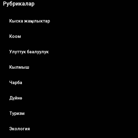
Рубрикалар
Кыска жаңылыктар
Коом
Улуттук баалуулук
Кылмыш
Чарба
Дүйнө
Туризм
Экология