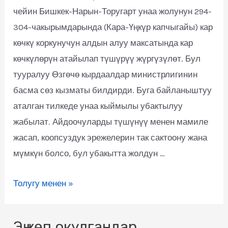
чейин Бишкек-Нарын-Торугарт унаа жолунун 294-
304-чакырымдарында (Кара-Үңкүр капчыгайы) кар
көчкү коркунучун алдын алуу максатында кар
көчкүлөрүн атайылап түшүрүү жүргүзүлөт. Бул
тууралуу Өзгөчө кырдаалдар министрлигинин
басма сөз кызматы билдирди. Буга байланыштуу
аталган тилкеде унаа кыймылы убактылуу
жабылат. Айдоочуларды түшүнүү менен мамиле
жасап, коопсуздук эрежелерин так сактоону жана
мүмкүн болсо, бул убакытта жолдун …
Толугу менен »
Эң көп окулгандар