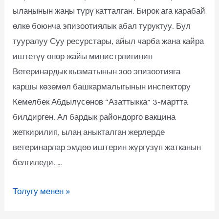
ылаңынын жаңы түрү катталган. Бирок ага карабай
өлкө боюнча эпизоотиялык абал туруктуу. Бул
тууралуу Суу ресурстары, айыл чарба жана кайра
иштетүү өнөр жайы министрлигинин
Ветеринардык кызматынын зоо эпизоотияга
каршы көзөмөл башкармалыгынын инспектору
Кемелбек Абдылүсөнов “Азаттыкка” 3-мартта
билдирген. Ал бардык райондорго вакцина
жеткирилип, ылаң аныкталган жерлерде
ветеринарлар эмдөө иштерин жүргүзүп жатканын
белгиледи. …
Толугу менен »