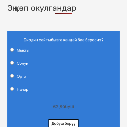
Эң көп окулгандар
Биздин сайтыбызга кандай баа бересиз?
Мыкты
Сонун
Орто
Начар
62
добуш
Добуш берүү