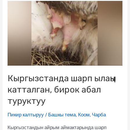
Кыргызстанда шарп ылаңы
катталган, бирок абал
туруктуу
Пикир калтыруу
/
Башкы тема
,
Коом
,
Чарба
Кыргызстандын айрым аймактарында шарп