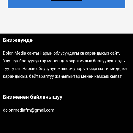
Биз жөнүндө
Dolon Media сайты Нарын облусундагы көз карандысыз сайт.
Улуттук баалуулуктар менен демократиялык баалуулуктарды
туу тутат. Нарын облусунун жашоочуларын кыргыз тилинде, көз
карандысыз, бейтараптуу жаңылыктар менен камсыз кылат.
Биз менен байланышуу
dolonmediafm@gmail.com