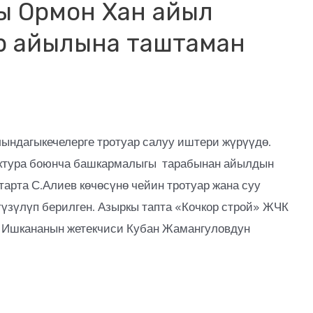
ы Ормон Хан айыл
р айылына таштаман
ындагыкечелерге тротуар салуу иштери жүрүүдө.
тектура боюнча башкармалыгы тарабынан айылдын
тарта С.Алиев көчөсүнө чейин тротуар жана суу
түзүлүп берилген. Азыркы тапта «Кочкор строй» ЖЧК
. Ишкананын жетекчиси Кубан Жамангуловдун