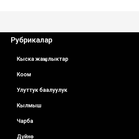
Рубрикалар
Кыска жаңылыктар
Коом
Улуттук баалуулук
Кылмыш
Чарба
Дүйнө