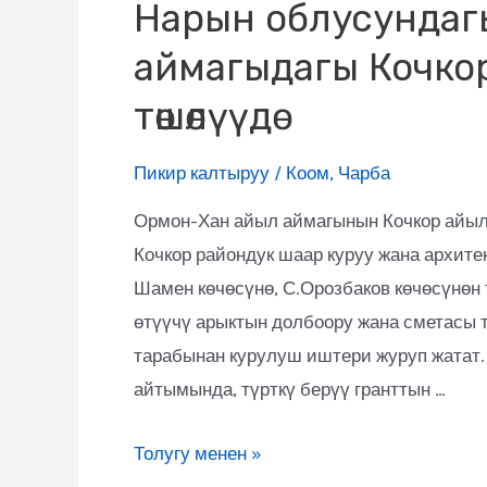
Нарын облусундаг
аймагыдагы Кочко
төшөлүүдө
Пикир калтыруу
/
Коом
,
Чарба
Ормон-Хан айыл аймагынын Кочкор айыл
Кочкор райондук шаар куруу жана архи
Шамен көчөсүнө, С.Орозбаков көчөсүнөн 
өтүүчү арыктын долбоору жана сметасы 
тарабынан курулуш иштери журуп жатат
айтымында, түрткү берүү гранттын …
Толугу менен »