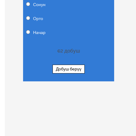
Сонун
Орто
Начар
62
добуш
Добуш берүү