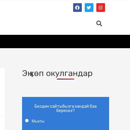
Эң көп окулгандар
Биздин сайтыбызга кандай баа
бересиз?
Мыкты