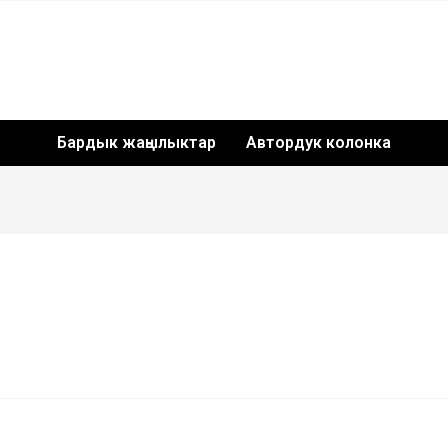
Бардык жаңылыктар
Автордук колонка