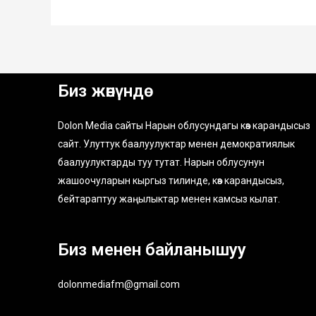
Биз жөнүндө
Dolon Media сайты Нарын облусундагы көз карандысыз
сайт. Улуттук баалуулуктар менен демократиялык
баалуулуктарды туу тутат. Нарын облусунун
жашоочуларын кыргыз тилинде, көз карандысыз,
бейтараптуу жаңылыктар менен камсыз кылат.
Биз менен байланышуу
dolonmediafm@gmail.com