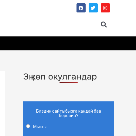
Эң көп окулгандар
Биздин сайтыбызга кандай баа
бересиз?
Мыкты