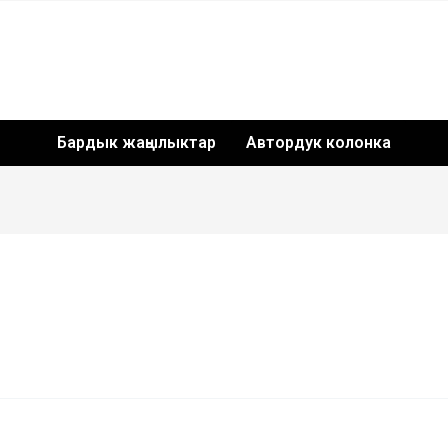
Бардык жаңылыктар
Автордук колонка