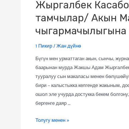
Жыргалбек Касабо
тамчылар/ Акын М
чыгармачылыгына с
1 Пикир
/
Жан дүйнө
Бүгүн мен урматтаган акын, сынчы, журна
баарынан мурда Жакшы Адам Жыргалбек
тууралуу сын макаласы менен бөлүшөйү
бири – калыстыкка келгенде жакыным, до
ошол эле учурда достукка бекем болгон
бергенге даяр …
Толугу менен »