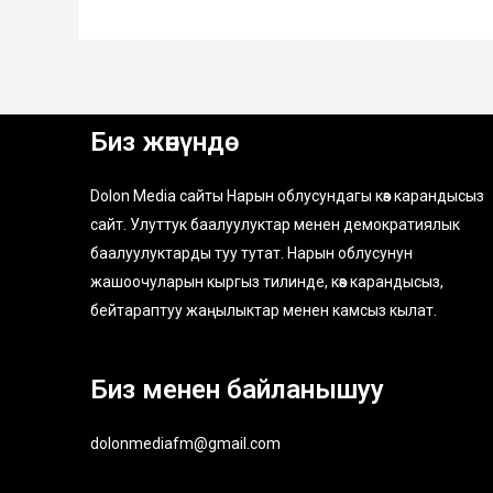
Биз жөнүндө
Dolon Media сайты Нарын облусундагы көз карандысыз
сайт. Улуттук баалуулуктар менен демократиялык
баалуулуктарды туу тутат. Нарын облусунун
жашоочуларын кыргыз тилинде, көз карандысыз,
бейтараптуу жаңылыктар менен камсыз кылат.
Биз менен байланышуу
dolonmediafm@gmail.com