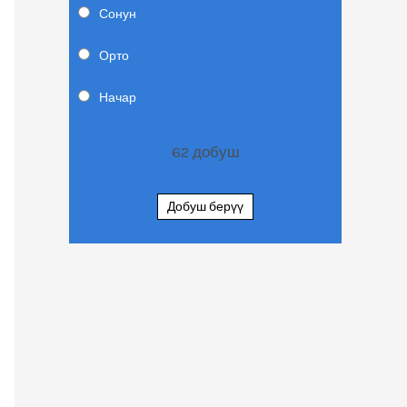
Сонун
Орто
Начар
62
добуш
Добуш берүү