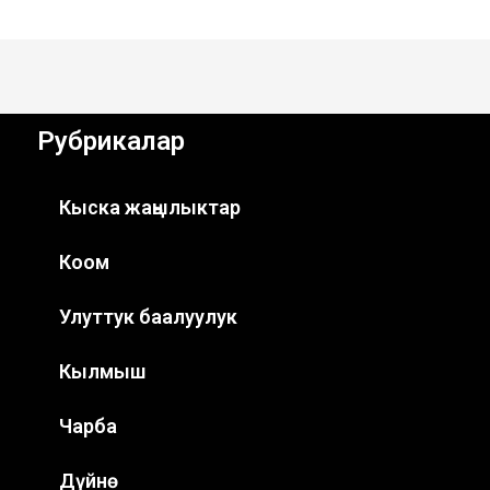
Рубрикалар
Кыска жаңылыктар
Коом
Улуттук баалуулук
Кылмыш
Чарба
Дүйнө