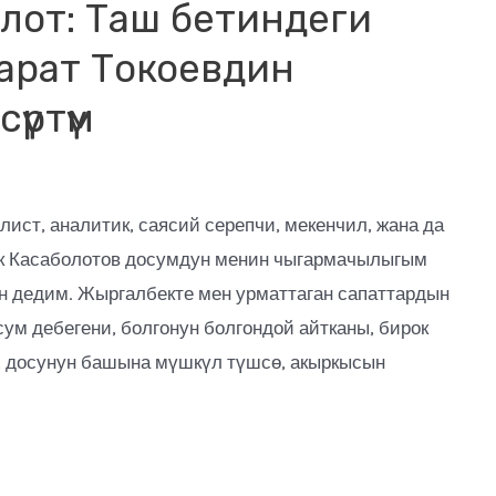
лот: Таш бетиндеги
арат Токоевдин
үртүм
лист, аналитик, саясий серепчи, мекенчил, жана да
 Касаболотов досумдун менин чыгармачылыгым
н дедим. Жыргалбекте мен урматтаган сапаттардын
сум дебегени, болгонун болгондой айтканы, бирок
у, досунун башына мүшкүл түшсө, акыркысын