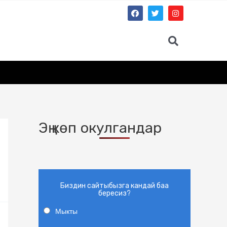
Эң көп окулгандар
Биздин сайтыбызга кандай баа
бересиз?
Мыкты