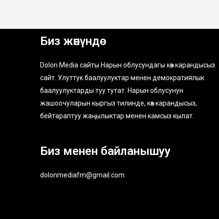
Биз жөнүндө
Dolon Media сайты Нарын облусундагы көз карандысыз
сайт. Улуттук баалуулуктар менен демократиялык
баалуулуктарды туу тутат. Нарын облусунун
жашоочуларын кыргыз тилинде, көз карандысыз,
бейтараптуу жаңылыктар менен камсыз кылат.
Биз менен байланышуу
dolonmediafm@gmail.com