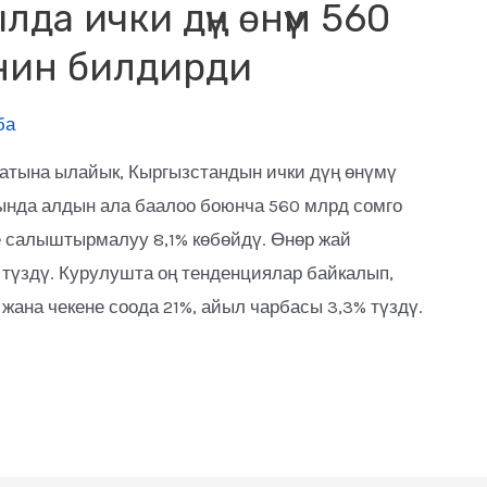
да ички дүң өнүм 560
нин билдирди
ба
атына ылайык, Кыргызстандын ички дүң өнүмү
нда алдын ала баалоо боюнча 560 млрд сомго
 салыштырмалуу 8,1% көбөйдү. Өнөр жай
түздү. Курулушта оң тенденциялар байкалып,
жана чекене соода 21%, айыл чарбасы 3,3% түздү.