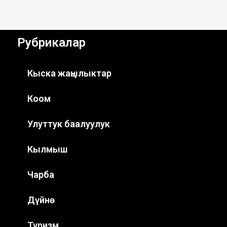
Рубрикалар
Кыска жаңылыктар
Коом
Улуттук баалуулук
Кылмыш
Чарба
Дүйнө
Туризм