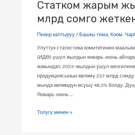
Статком жарым жыл
млрд сомго жетке
Пикир калтыруу
/
Башкы тема
,
Коом
,
Чар
Улуттук статистика комитетинин маалым
(ИДӨ) ушул жылдын январь-июнь айлары
жакындап, 2023-жылдын ушул мезгилине
продукциясынын көлөмү 237 млрд сомду 
мында көлөмдүн өсүшү 48,5% болду. Дүң 
Январь-июнь …
Толугу менен »