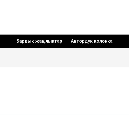
Бардык жаңылыктар
Автордук колонка