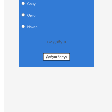
Сонун
Орто
Начар
62
добуш
Добуш берүү