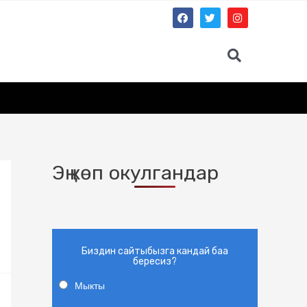
Эң көп окулгандар
Биздин сайтыбызга кандай баа
бересиз?
Мыкты