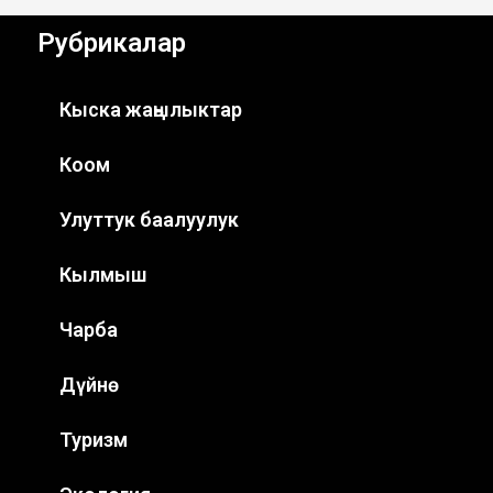
Рубрикалар
Кыска жаңылыктар
Коом
Улуттук баалуулук
Кылмыш
Чарба
Дүйнө
Туризм