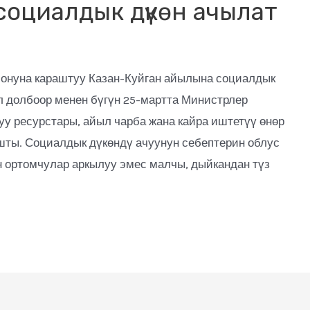
оциалдык дүкөн ачылат
йонуна караштуу Казан-Куйган айылына социалдык
л долбоор менен бүгүн 25-мартта Министрлер
уу ресурстары, айыл чарба жана кайра иштетүү өнөр
ты. Социалдык дүкөндү ачуунун себептерин облус
 ортомчулар аркылуу эмес малчы, дыйкандан түз