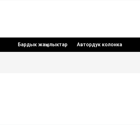
Бардык жаңылыктар
Автордук колонка