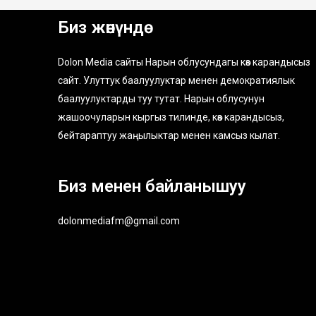
Биз жөнүндө
Dolon Media сайты Нарын облусундагы көз карандысыз
сайт. Улуттук баалуулуктар менен демократиялык
баалуулуктарды туу тутат. Нарын облусунун
жашоочуларын кыргыз тилинде, көз карандысыз,
бейтараптуу жаңылыктар менен камсыз кылат.
Биз менен байланышуу
dolonmediafm@gmail.com