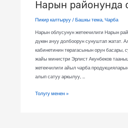
Нарын районунда с
Пикир калтыруу
/
Башкы тема
,
Чарба
Нарын облусунун жетекчилиги Нарын ра
дүкөн ачуу долбоорун сунуштап жатат. А
кабинетинин төрагасынын орун басары, с
жайы министри Эрлист Акунбеков тааныш
жетекчилиги айыл чарба продукцияларын
алып сатуу аркылуу, …
Толугу менен »