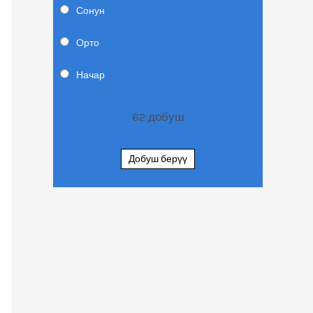
Сонун
Орто
Начар
62
добуш
Добуш берүү