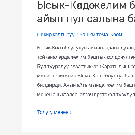
Ысык-Көлдө желим 
айып пул салына 
Пикир калтыруу
/
Башкы тема
,
Коом
Ысык-Көл облусунун аймагындагы дүкөн, 
тойканаларда желим баштык колдонулган
Бул тууралуу “Азаттыкка” Жаратылыш ре
министрлигинин Ысык-Көл облустук ба
билдирди. Анын айтымында, желим башт
менен аныкталса, алгач протокол түзүлүп
Толугу менен »