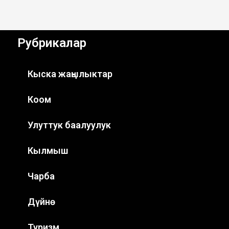
Рубрикалар
Кыска жаңылыктар
Коом
Улуттук баалуулук
Кылмыш
Чарба
Дүйнө
Туризм