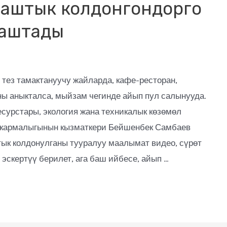
баштык колдонгондорго
баштады
тез тамактануучу жайларда, кафе-ресторан,
ы аныкталса, мыйзам чегинде айып пул салынууда.
сурстары, экология жана техникалык көзөмөл
шкармалыгынын кызматкери Бейшенбек Самбаев
ык колдонулганы тууралуу маалымат видео, сүрөт
 эскертүү берилет, ага баш ийбесе, айып …