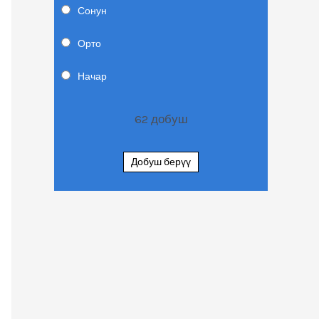
Сонун
Орто
Начар
62
добуш
Добуш берүү