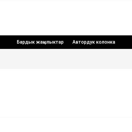
Бардык жаңылыктар
Автордук колонка