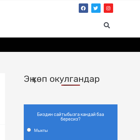
Эң көп окулгандар
Биздин сайтыбызга кандай баа
бересиз?
Мыкты