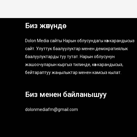
Биз жөнүндө
Dolon Media сайты Нарын облусундагы көз карандысыз
сайт. Улуттук баалуулуктар менен демократиялык
баалуулуктарды туу тутат. Нарын облусунун
жашоочуларын кыргыз тилинде, көз карандысыз,
бейтараптуу жаңылыктар менен камсыз кылат.
Биз менен байланышуу
dolonmediafm@gmail.com