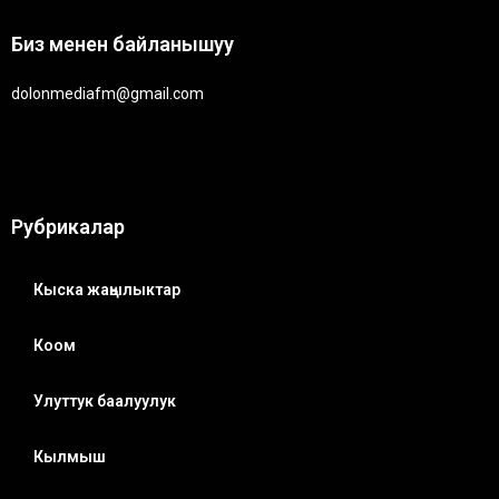
Биз менен байланышуу
dolonmediafm@gmail.com
Рубрикалар
Кыска жаңылыктар
Коом
Улуттук баалуулук
Кылмыш