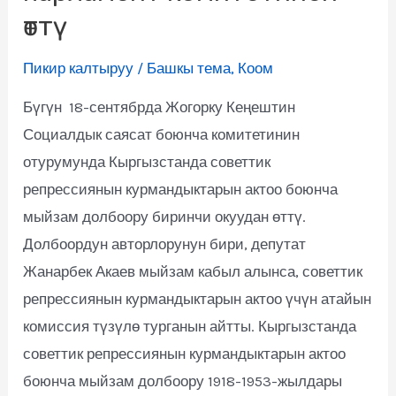
өттү
Пикир калтыруу
/
Башкы тема
,
Коом
Бүгүн 18-сентябрда Жогорку Кеңештин
Социалдык саясат боюнча комитетинин
отурумунда Кыргызстанда советтик
репрессиянын курмандыктарын актоо боюнча
мыйзам долбоору биринчи окуудан өттү.
Долбоордун авторлорунун бири, депутат
Жанарбек Акаев мыйзам кабыл алынса, советтик
репрессиянын курмандыктарын актоо үчүн атайын
комиссия түзүлө турганын айтты. Кыргызстанда
советтик репрессиянын курмандыктарын актоо
боюнча мыйзам долбоору 1918-1953-жылдары