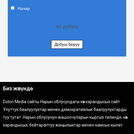
Начар
62
добуш
Добуш берүү
Биз жөнүндө
Dolon Media сайты Нарын облусундагы көз карандысыз сайт.
Улуттук баалуулуктар менен демократиялык баалуулуктарды
туу тутат. Нарын облусунун жашоочуларын кыргыз тилинде, көз
карандысыз, бейтараптуу жаңылыктар менен камсыз кылат.