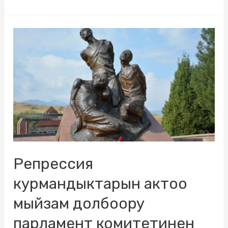
Репрессия
курмандыктарын актоо
мыйзам долбоору
парламент комитетинен