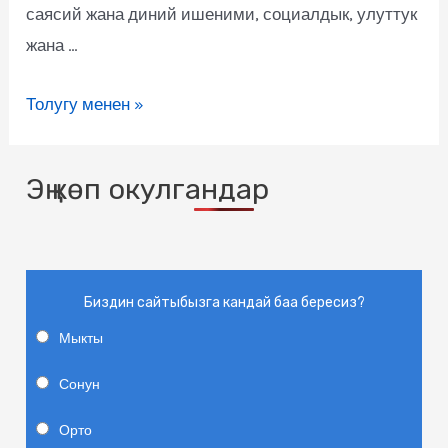
саясий жана диний ишеними, социалдык, улуттук
жана …
Толугу менен »
Эң көп окулгандар
Биздин сайтыбызга кандай баа бересиз?
Мыкты
Сонун
Орто