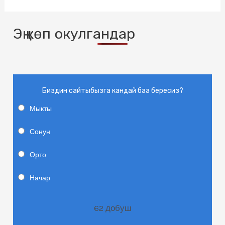
Эң көп окулгандар
Биздин сайтыбызга кандай баа бересиз?
Мыкты
Сонун
Орто
Начар
62
добуш