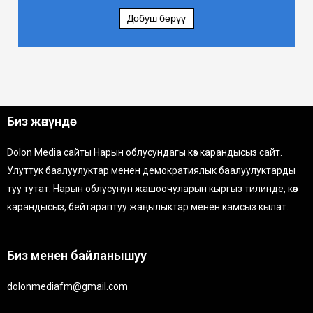
Добуш берүү
Биз жөнүндө
Dolon Media сайты Нарын облусундагы көз карандысыз сайт.
Улуттук баалуулуктар менен демократиялык баалуулуктарды
туу тутат. Нарын облусунун жашоочуларын кыргыз тилинде, көз
карандысыз, бейтараптуу жаңылыктар менен камсыз кылат.
Биз менен байланышуу
dolonmediafm@gmail.com