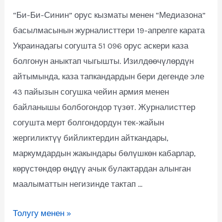
“Би-Би-Синин” орус кызматы менен “Медиазона”
басылмасынын журналисттери 19-апрелге карата
Украинадагы согушта 51 096 орус аскери каза
болгонун аныктап чыгышты. Изилдөөчүлөрдүн
айтымында, каза тапкандардын бери дегенде эле
43 пайызын согушка чейин армия менен
байланышы болбогондор түзөт. Журналисттер
согушта мерт болгондордун тек-жайын
жергиликтүү бийликтердин айткандары,
маркумдардын жакындары бөлүшкөн кабарлар,
көрүстөндөр өңдүү ачык булактардан алынган
маалыматтын негизинде тактап …
Толугу менен »