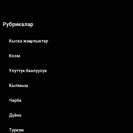
Рубрикалар
Кыска жаңылыктар
Коом
Улуттук баалуулук
Кылмыш
Чарба
Дүйнө
Туризм