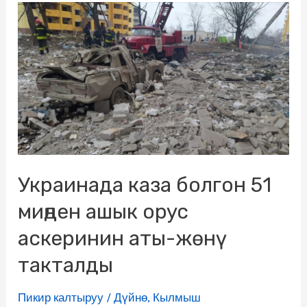
Украинада каза болгон 51
миңден ашык орус
аскеринин аты-жөнү
такталды
Пикир калтыруу
/
Дүйнө
,
Кылмыш