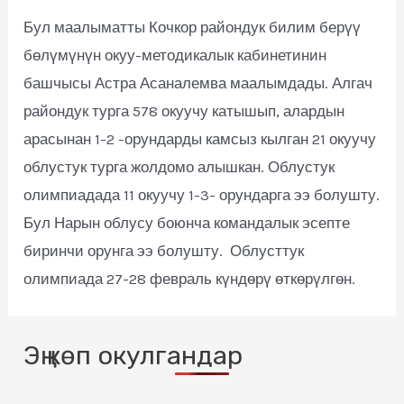
Бул маалыматты Кочкор райондук билим берүү
бөлүмүнүн окуу-методикалык кабинетинин
башчысы Астра Асаналемва маалымдады. Алгач
райондук турга 578 окуучу катышып, алардын
арасынан 1-2 -орундарды камсыз кылган 21 окуучу
облустук турга жолдомо алышкан. Облустук
олимпиадада 11 окуучу 1-3- орундарга ээ болушту.
Бул Нарын облусу боюнча командалык эсепте
биринчи орунга ээ болушту. Облусттук
олимпиада 27-28 февраль күндөрү өткөрүлгөн.
Эң көп окулгандар