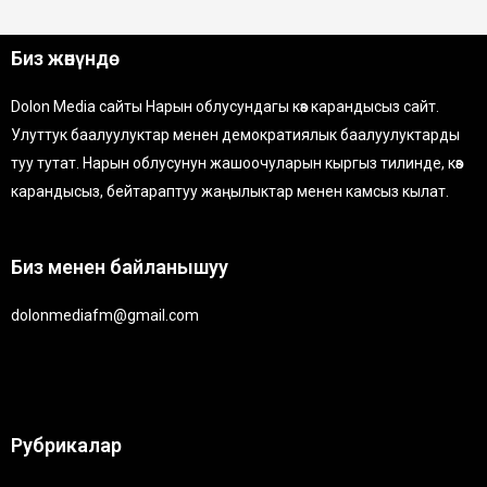
Биз жөнүндө
Dolon Media сайты Нарын облусундагы көз карандысыз сайт.
Улуттук баалуулуктар менен демократиялык баалуулуктарды
туу тутат. Нарын облусунун жашоочуларын кыргыз тилинде, көз
карандысыз, бейтараптуу жаңылыктар менен камсыз кылат.
Биз менен байланышуу
dolonmediafm@gmail.com
Рубрикалар