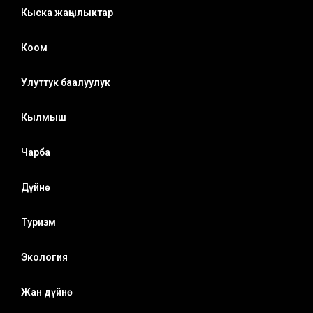
Кыска жаңылыктар
Коом
Улуттук баалуулук
Кылмыш
Чарба
Дүйнө
Туризм
Экология
Жан дүйнө