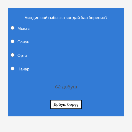
Биздин сайтыбызга кандай баа бересиз?
Мыкты
Сонун
Орто
Начар
62
добуш
Добуш берүү