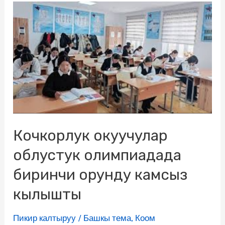
Кочкорлук окуучулар
облустук олимпиадада
биринчи орунду камсыз
кылышты
Пикир калтыруу
/
Башкы тема
,
Коом