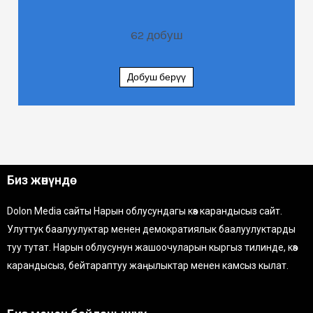
62
добуш
Добуш берүү
Биз жөнүндө
Dolon Media сайты Нарын облусундагы көз карандысыз сайт.
Улуттук баалуулуктар менен демократиялык баалуулуктарды
туу тутат. Нарын облусунун жашоочуларын кыргыз тилинде, көз
карандысыз, бейтараптуу жаңылыктар менен камсыз кылат.