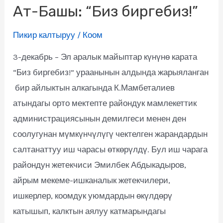
Ат-Башы: “Биз биргебиз!”
Пикир калтыруу
/
Коом
3-декабрь – Эл аралык майыптар күнүнө карата
“Биз биргебиз!” ураанынын алдында жарыяланган
бир айлыктын алкагында К.Мамбеталиев
атындагы орто мектепте райондук мамлекеттик
администрациясынын демилгеси менен ден
соолугунан мүмкүнчүлүгү чектелген жарандардын
салтанаттуу иш чарасы өткөрүлдү. Бул иш чарага
райондун жетекчиси Эмилбек Абдыкадыров,
айрым мекеме-ишканалык жетекчилери,
ишкерлер, коомдук уюмдардын өкүлдөрү
катышып, калктын аялуу катмарындагы