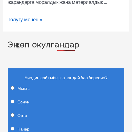
жарандарга моралдык жана материалдык …
Толугу менен »
Эң көп окулгандар
Биздин сайтыбызга кандай баа бересиз?
Мыкты
Сонун
Орто
Начар