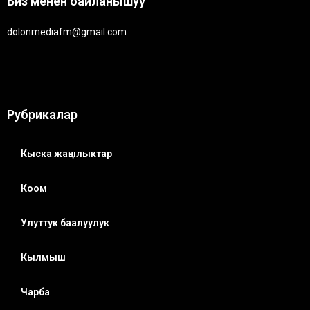
Биз менен байланышуу
dolonmediafm@gmail.com
Рубрикалар
Кыска жаңылыктар
Коом
Улуттук баалуулук
Кылмыш
Чарба