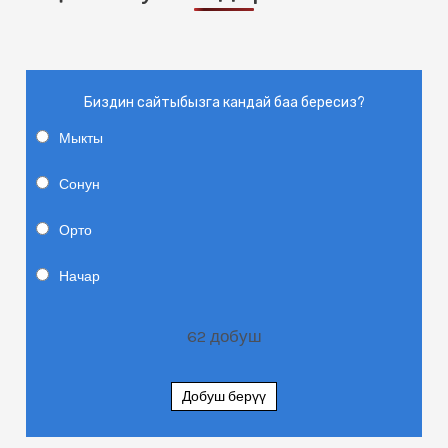
Биздин сайтыбызга кандай баа бересиз?
Мыкты
Сонун
Орто
Начар
62
добуш
Добуш берүү