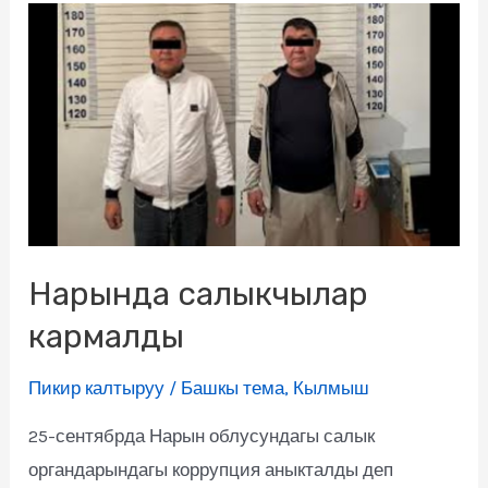
Нарында салыкчылар
кармалды
Пикир калтыруу
/
Башкы тема
,
Кылмыш
25-сентябрда Нарын облусундагы салык
органдарындагы коррупция аныкталды деп