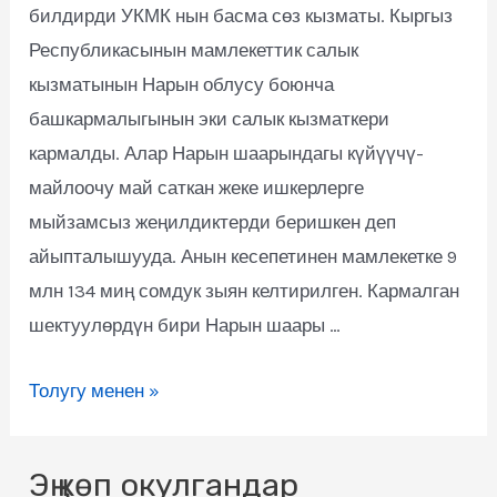
билдирди УКМК нын басма сөз кызматы. Кыргыз
Республикасынын мамлекеттик салык
кызматынын Нарын облусу боюнча
башкармалыгынын эки салык кызматкери
кармалды. Алар Нарын шаарындагы күйүүчү-
майлоочу май саткан жеке ишкерлерге
мыйзамсыз жеңилдиктерди беришкен деп
айыпталышууда. Анын кесепетинен мамлекетке 9
млн 134 миң сомдук зыян келтирилген. Кармалган
шектуулөрдүн бири Нарын шаары …
Толугу менен »
Эң көп окулгандар