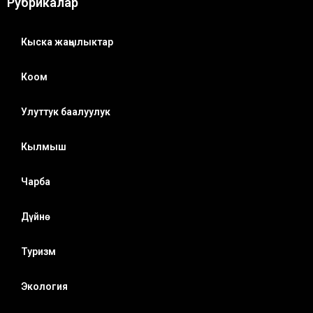
Рубрикалар
Кыска жаңылыктар
Коом
Улуттук баалуулук
Кылмыш
Чарба
Дүйнө
Туризм
Экология