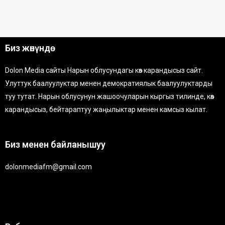
Биз жөнүндө
Dolon Media сайты Нарын облусундагы көз карандысыз сайт.
Улуттук баалуулуктар менен демократиялык баалуулуктарды
туу тутат. Нарын облусунун жашоочуларын кыргыз тилинде, көз
карандысыз, бейтараптуу жаңылыктар менен камсыз кылат.
Биз менен байланышуу
dolonmediafm@gmail.com