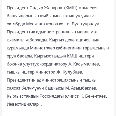
Президент Садыр Жапаров (КМШ) мамлекет
башчыларынын жыйынына катышуу үчүн 7-
октябрда Москвага жөнөп кетти. Бул тууралуу
Президенттик администрациянын маалымат
кызматы кабарлады. Кыргыз делегациясынын
курамында Министрлер кабинетинин төрагасынын
орун басары, Кыргызстандын КМШ иштери
боюнча улуттук координатору А. Касымалиев,
тышкы иштер министри Ж. Кулубаев,
Президенттин администрациясынын тышкы
саясат бөлүмүнүн башчысы М. Азымбакиев,
Кыргызстандын Россиядагы элчиси К. Бөкөнтаев,
Инвестициялар …