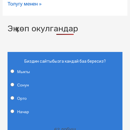
Толугу менен »
Эң көп окулгандар
Биздин сайтыбызга кандай баа бересиз?
Мыкты
Сонун
Орто
Начар
62
добуш