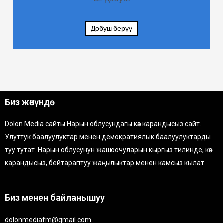
Добуш берүү
Биз жөнүндө
Dolon Media сайты Нарын облусундагы көз карандысыз сайт.
Улуттук баалуулуктар менен демократиялык баалуулуктарды
туу тутат. Нарын облусунун жашоочуларын кыргыз тилинде, көз
карандысыз, бейтараптуу жаңылыктар менен камсыз кылат.
Биз менен байланышуу
dolonmediafm@gmail.com