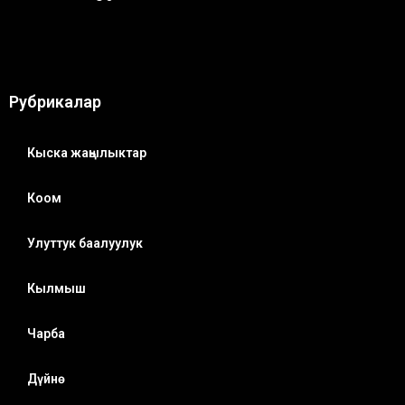
Рубрикалар
Кыска жаңылыктар
Коом
Улуттук баалуулук
Кылмыш
Чарба
Дүйнө