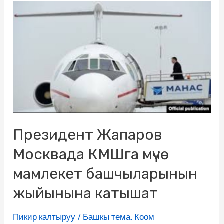
Президент Жапаров
Москвада КМШга мүчө
мамлекет башчыларынын
жыйынына катышат
Пикир калтыруу
/
Башкы тема
,
Коом